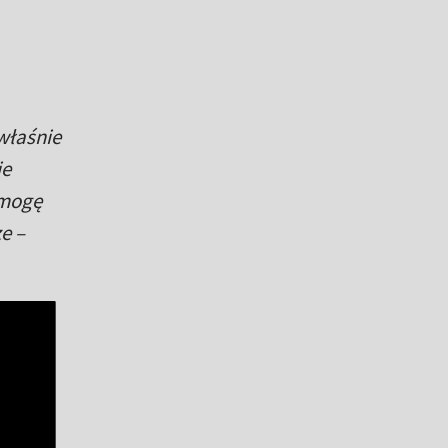
właśnie
ie
 mogę
e –