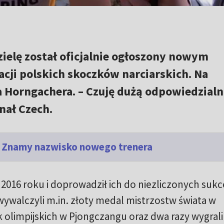
zielę został oficjalnie ogłoszony nowym
cji polskich skoczków narciarskich. Na
 Horngachera. – Czuję dużą odpowiedzialn
znał Czech.
. Znamy nazwisko nowego trenera
 2016 roku i doprowadził ich do niezliczonych suk
ywalczyli m.in. złoty medal mistrzostw świata w
 olimpijskich w Pjongczangu oraz dwa razy wygrali