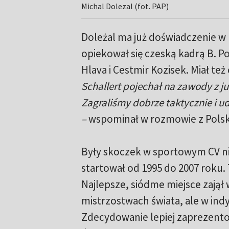
Michal Dolezal (fot. PAP)
Doleżal ma już doświadczenie w
opiekował się czeską kadrą B. Po
Hlava i Cestmir Kozisek. Miał t
Schallert pojechał na zawody z 
Zagraliśmy dobrze taktycznie i 
–
wspominał w rozmowie z Polsk
Były skoczek w sportowym CV ni
startował od 1995 do 2007 roku. 
Najlepsze, siódme miejsce zajął
mistrzostwach świata, ale w indy
Zdecydowanie lepiej zaprezentow