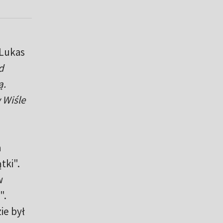
 Lukas
d
ą.
 Wiśle
a
tki".
w
".
ie był