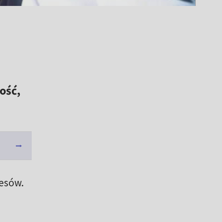
ość,
cesów.