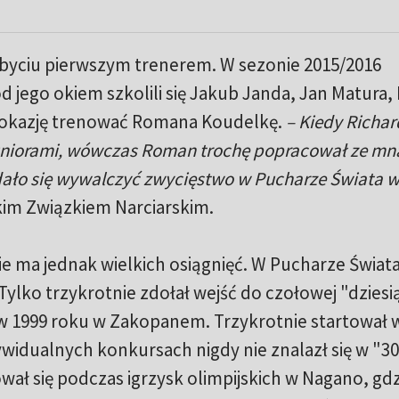
 byciu pierwszym trenerem. W sezonie 2015/2016
d jego okiem szkolili się Jakub Janda, Jan Matura,
eż okazję trenować Romana Koudelkę.
– Kiedy Richar
juniorami, wówczas Roman trochę popracował ze mn
udało się wywalczyć zwycięstwo w Pucharze Świata w
im Związkiem Narciarskim.
e ma jednak wielkich osiągnięć. W Pucharze Świat
Tylko trzykrotnie zdołał wejść do czołowej "dziesią
 w 1999 roku w Zakopanem. Trzykrotnie startował 
widualnych konkursach nigdy nie znalazł się w "30
ał się podczas igrzysk olimpijskich w Nagano, gdz