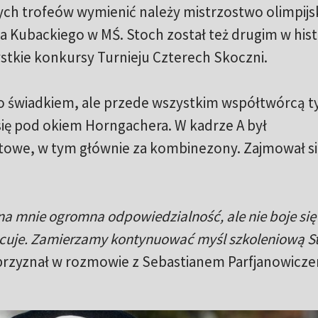
ch trofeów wymienić należy mistrzostwo olimpijs
a Kubackiego w MŚ. Stoch został też drugim w histo
stkie konkursy Turnieju Czterech Skoczni.
ko świadkiem, ale przede wszystkim współtwórcą t
 się pod okiem Horngachera. W kadrze A był
towe, w tym głównie za kombinezony. Zajmował si
a mnie ogromna odpowiedzialność, ale nie boje się 
cuje. Zamierzamy kontynuować myśl szkoleniową St
rzyznał w rozmowie z Sebastianem Parfjanowicze