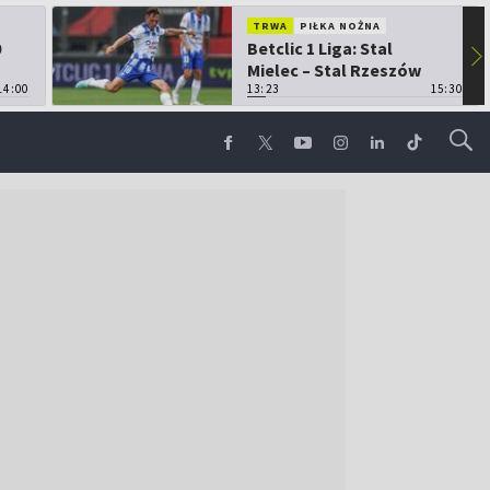
TRWA
PIŁKA NOŻNA
0
Betclic 1 Liga: Stal
▶
Mielec – Stal Rzeszów
14:00
13:23
15:30