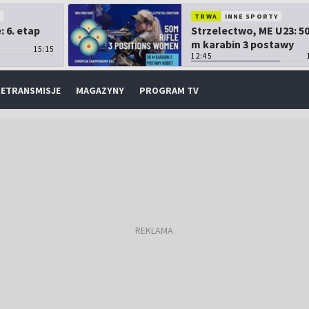
O
TRWA
INNE SPORTY
 6. etap
Strzelectwo, ME U23: 5
m karabin 3 postawy
15:15
kobiet
12:45
ETRANSMISJE
MAGAZYNY
PROGRAM TV