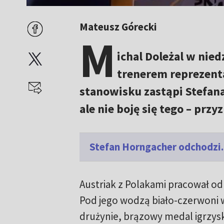
Mateusz Górecki
M
ichal Doleżal w nied
trenerem reprezenta
stanowisku zastąpi Stefana
ale nie boję się tego – przy
Stefan Horngacher odchodzi
Austriak z Polakami pracował od
Pod jego wodzą biało-czerwoni w
drużynie, brązowy medal igrzysk