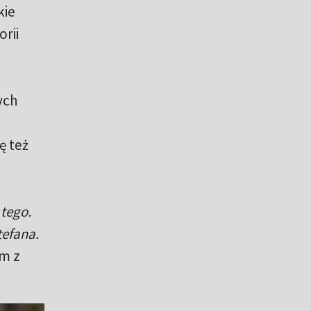
kie
rii
ych
ę też
tego.
efana.
m z