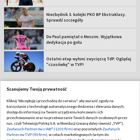
Niezbędnik 3. kolejki PKO BP Ekstraklasy.
Sprawdź szczegóły
De Paul pamiętał o Messim. Wyjątkowa
dedykacja po golu
Ostatni etap wyłoni zwycięzcę TdP. Oglądaj
"czasówkę" w TVP!
Szanujemy Twoją prywatność
TVP
Kliknij "Akceptuję i przechodzę do serwisu", aby wyrazić zgody na
korzystanie z technologii automatycznego śledzenia i zbierania danych,
Abonament TVP
Regulamin TVP
dostęp do informacji na Twoim urządzeniu końcowym i ich
Polityka prywatności
Sklep TVP
przechowywanie oraz na przetwarzanie Twoich danych osobowych przez
nas, czyli Telewizję Polską S.A. w likwidacji (zwaną dalej również „TVP”),
Biuro Reklamy
Moje zgody
Zaufanych Partnerów z IAB* (1201 firm)
oraz pozostałych
Zaufanych
Partnerów TVP (93 firm)
, w celach marketingowych (w tym do
Oferta Handlowa
Biuro reklamy