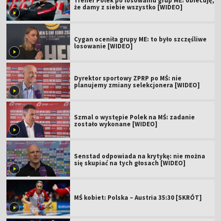
Trener Polek po losowaniu grup ME: obiecuję,
że damy z siebie wszystko [WIDEO]
Cygan oceniła grupy ME: to było szczęśliwe
losowanie [WIDEO]
Dyrektor sportowy ZPRP po MŚ: nie
planujemy zmiany selekcjonera [WIDEO]
Szmal o występie Polek na MŚ: zadanie
zostało wykonane [WIDEO]
Senstad odpowiada na krytykę: nie można
się skupiać na tych głosach [WIDEO]
MŚ kobiet: Polska – Austria 35:30 [SKRÓT]