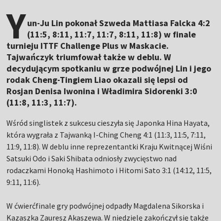
Y
un-Ju Lin pokonał Szweda Mattiasa Falcka 4:2
(11:5, 8:11, 11:7, 11:7, 8:11, 11:8) w finale
turnieju ITTF Challenge Plus w Maskacie.
Tajwańczyk triumfował także w deblu. W
decydującym spotkaniu w grze podwójnej Lin i jego
rodak Cheng-Tingiem Liao okazali się lepsi od
Rosjan Denisa Iwonina i Władimira Sidorenki 3:0
(11:8, 11:3, 11:7).
Wśród singlistek z sukcesu cieszyła się Japonka Hina Hayata,
która wygrała z Tajwanką I-Ching Cheng 4:1 (11:3, 11:5, 7:11,
11:9, 11:8). W deblu inne reprezentantki Kraju Kwitnącej Wiśni
Satsuki Odo i Saki Shibata odniosły zwycięstwo nad
rodaczkami Honoką Hashimoto i Hitomi Sato 3:1 (14:12, 11:5,
9:11, 11:6).
W ćwierćfinale gry podwójnej odpadły Magdalena Sikorska i
Kazaszka Zauresz Akaszewa. W niedzielę zakończył się także