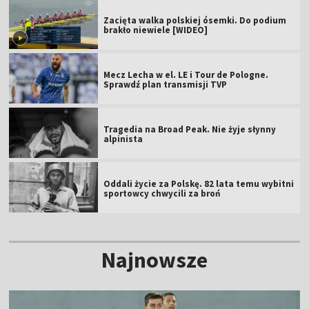
Zacięta walka polskiej ósemki. Do podium
brakło niewiele [WIDEO]
Mecz Lecha w el. LE i Tour de Pologne.
Sprawdź plan transmisji TVP
Tragedia na Broad Peak. Nie żyje słynny
alpinista
Oddali życie za Polskę. 82 lata temu wybitni
sportowcy chwycili za broń
Najnowsze