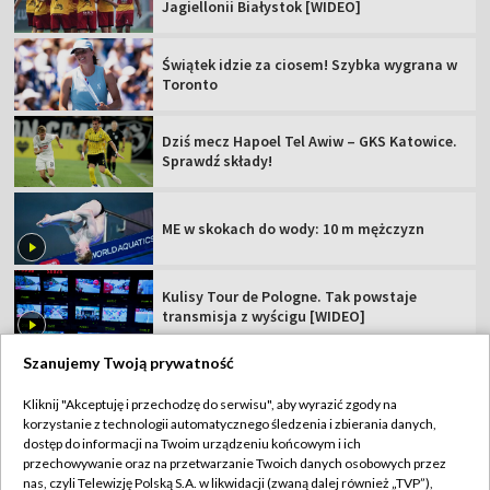
Jagiellonii Białystok [WIDEO]
Świątek idzie za ciosem! Szybka wygrana w
Toronto
Dziś mecz Hapoel Tel Awiw – GKS Katowice.
Sprawdź składy!
ME w skokach do wody: 10 m mężczyzn
Kulisy Tour de Pologne. Tak powstaje
transmisja z wyścigu [WIDEO]
Szanujemy Twoją prywatność
Kliknij "Akceptuję i przechodzę do serwisu", aby wyrazić zgody na
korzystanie z technologii automatycznego śledzenia i zbierania danych,
TVP
dostęp do informacji na Twoim urządzeniu końcowym i ich
przechowywanie oraz na przetwarzanie Twoich danych osobowych przez
Abonament TVP
Regulamin TVP
nas, czyli Telewizję Polską S.A. w likwidacji (zwaną dalej również „TVP”),