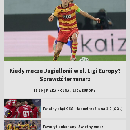
Kiedy mecze Jagiellonii w el. Ligi Europy?
Sprawdź terminarz
18:10
|
PIŁKA NOŻNA
/
LIGA EUROPY
Fatalny błąd GKS! Hapoel trafia na 1:0 [GOL]
Faworyt pokonany! Świetny mecz