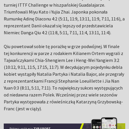
turniej ITTF Challenge w hiszpańskiej Guadalajarze.
Triumfowali Miyu Kato i Yujia Zhai. Japonka pokonała
Rumunkę Adinę Diaconu 4:2 (5:11, 11:9, 13:11, 11:9, 7:11, 11:6), a
reprezentant Danii okazał się lepszy od przedstawiciela
Niemiec Danga Qiu 4:2 (11:8, 5:11, 7:11, 11:4, 13:11, 11:4).
Qiu powetował sobie tę porażkę w grze podwójnej. W finale
tej konkurencji w parze z rodakiem Kilianem Ortem wygrali z
Tajwańczykami Chia-Shengiem Lee i Heng-Wei Yangiem 3:2
(10:12, 9:11, 11:5, 17:15, 11:7). W decydującym pojedynku debla
kobiet wystąpiły Natalia Partyka i Natalia Bajor, ale przegrały
z reprezentantkami Francji Stephanie Loeuillette i Jia Nan
Yuan 0:3 (8:11, 5:11, 7:11). To największy sukces występujących
od niedawna razem Polek. Wcześniej przez wiele sezonów
Partyka występowała z rówieśniczką Katarzyną Grzybowską-
Franc (jest w ciąży).
Pobierz aplikację
TVP SPORT