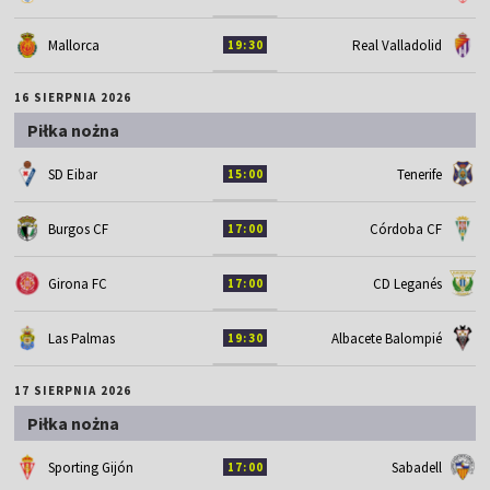
Mallorca
Real Valladolid
19:30
16 SIERPNIA 2026
Piłka nożna
SD Eibar
Tenerife
15:00
Burgos CF
Córdoba CF
17:00
Girona FC
CD Leganés
17:00
Las Palmas
Albacete Balompié
19:30
17 SIERPNIA 2026
Piłka nożna
Sporting Gijón
Sabadell
17:00