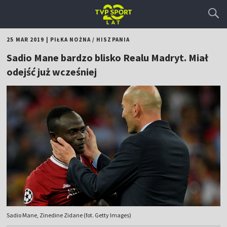
25 MAR 2019
|
PIŁKA NOŻNA
/
HISZPANIA
Sadio Mane bardzo blisko Realu Madryt. Miał
odejść już wcześniej
Sadio Mane, Zinedine Zidane (fot. Getty Images)