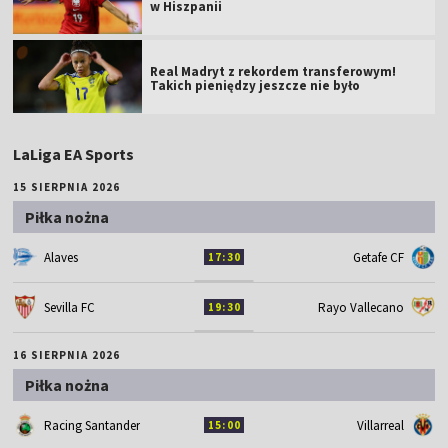
w Hiszpanii
Real Madryt z rekordem transferowym!
Takich pieniędzy jeszcze nie było
LaLiga EA Sports
15 SIERPNIA 2026
Piłka nożna
Alaves
Getafe CF
17:30
Sevilla FC
Rayo Vallecano
19:30
16 SIERPNIA 2026
Piłka nożna
Racing Santander
Villarreal
15:00