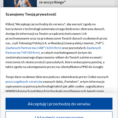
ze wszystkiego"
Szanujemy Twoją prywatność
Kliknij "Akceptuję i przechodzę do serwisu", aby wyrazić zgody na
korzystanie z technologii automatycznego śledzenia i zbierania danych,
TVP
dostęp do informacji na Twoim urządzeniu końcowym i ich
Abonament TVP
Regulamin TVP
przechowywanie oraz na przetwarzanie Twoich danych osobowych przez
nas, czyli Telewizję Polską S.A. w likwidacji (zwaną dalej również „TVP”),
Polityka prywatności
Sklep TVP
Zaufanych Partnerów z IAB* (1201 firm)
oraz pozostałych
Zaufanych
Partnerów TVP (93 firm)
, w celach marketingowych (w tym do
Biuro Reklamy
Moje zgody
zautomatyzowanego dopasowania reklam do Twoich zainteresowań i
mierzenia ich skuteczności) i pozostałych, które wskazujemy poniżej, a
Oferta Handlowa
Biuro reklamy
także zgody na udostępnianie przez nas identyfikatora PPID do Google.
Telegazeta ogłoszenia
Kontakt
Twoje dane osobowe zbierane podczas odwiedzania przez Ciebie naszych
Emisja w TVP
poszczególnych serwisów
zwanych dalej „Portalem”, w tym informacje
zapisywane za pomocą technologii takich jak: pliki cookie, sygnalizatory
Kanały
Rada Programowa
WWW lub innych podobnych technologii umożliwiających świadczenie
dopasowanych i bezpiecznych usług, personalizację treści oraz reklam,
Ogłoszenia przetargowe
udostępnianie funkcji mediów społecznościowych oraz analizowanie
©2026 Telewizja Polska Spółka Akcyjna w likwidacji
Akceptuję i przechodzę do serwisu
ruchu w Internecie.
Akademia Telewizyjna
Informacje o nadawcy
Twoje dane osobowe zbierane podczas odwiedzania przez Ciebie
Ustawienia zaawansowane