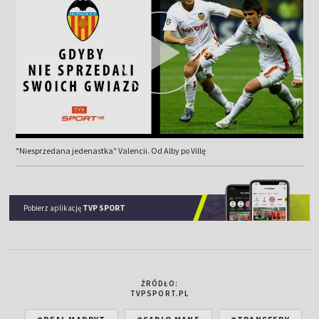
"Niesprzedana jedenastka" Valencii. Od Alby po Villę
Pobierz aplikację
TVP SPORT
ŹRÓDŁO:
TVPSPORT.PL