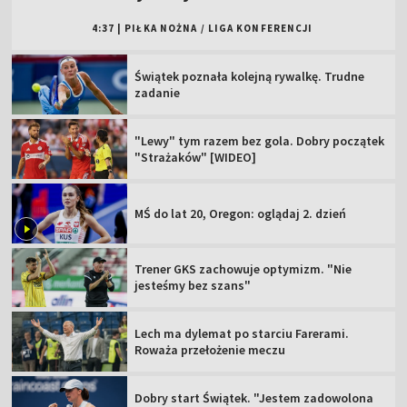
4:37
|
PIŁKA NOŻNA
/
LIGA KONFERENCJI
Świątek poznała kolejną rywalkę. Trudne
zadanie
"Lewy" tym razem bez gola. Dobry początek
"Strażaków" [WIDEO]
MŚ do lat 20, Oregon: oglądaj 2. dzień
Trener GKS zachowuje optymizm. "Nie
jesteśmy bez szans"
Lech ma dylemat po starciu Farerami.
Roważa przełożenie meczu
Dobry start Świątek. "Jestem zadowolona