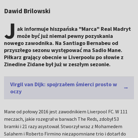
Dawid Brilowski
J
ak informuje hiszpańska "Marca" Real Madryt
może być już niemal pewny pozyskania
nowego zawodnika. Na Santiago Bernabeu od
przyszłego sezonu występować ma Sadio Mane.
Piłkarz grający obecnie w Liverpoolu po słowie z
Zinedine Zidane był już w zeszłym sezonie.
Virgil van Dijk: spojrzałem śmierci prosto w
oczy
Mane od połowy 2016 jest zawodnikiem Liverpool FC. W 111
meczach, jakie rozegrał w barwach The Reds, zdobył 53
bramki i 21 razy asystował. Stworzył wraz z Mohamedem
Salahem i Roberto Firmino niezapomniane trio i dotarł do