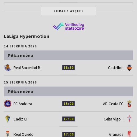
ZOBACZ WIĘCEJ
LaLiga Hypermotion
14 SIERPNIA 2026
Piłka nożna
Real Sociedad B
Castellon
18:30
15 SIERPNIA 2026
Piłka nożna
FC Andorra
AD Ceuta FC
15:00
Cadiz CF
Celta Vigo II
17:00
Real Oviedo
Granada
17:00