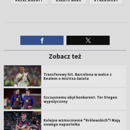
#REAL MADRYT
#SADIO MANE
#TRANSFERY
Zobacz też
Transferowy hit. Barcelona w walce z
Realem o mistrza świata
Szczęsnemu ubył konkurent. Ter Stegen
wypożyczony
Kolejne wzmocnienie "Królewskich"! Mają
nowego napastnika