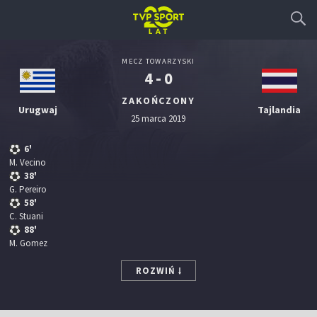
MECZ TOWARZYSKI
4 - 0
ZAKOŃCZONY
Urugwaj
Tajlandia
25 marca 2019
6'
M. Vecino
38'
G. Pereiro
58'
C. Stuani
88'
M. Gomez
ROZWIŃ