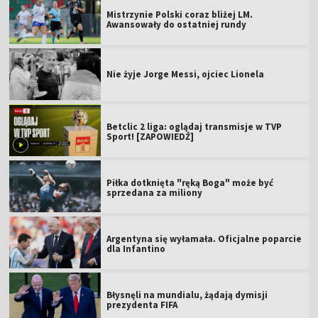
Mistrzynie Polski coraz bliżej LM.
Awansowały do ostatniej rundy
Nie żyje Jorge Messi, ojciec Lionela
Betclic 2 liga: oglądaj transmisje w TVP
Sport! [ZAPOWIEDŹ]
Piłka dotknięta "ręką Boga" może być
sprzedana za miliony
Argentyna się wyłamała. Oficjalne poparcie
dla Infantino
Błysnęli na mundialu, żądają dymisji
prezydenta FIFA