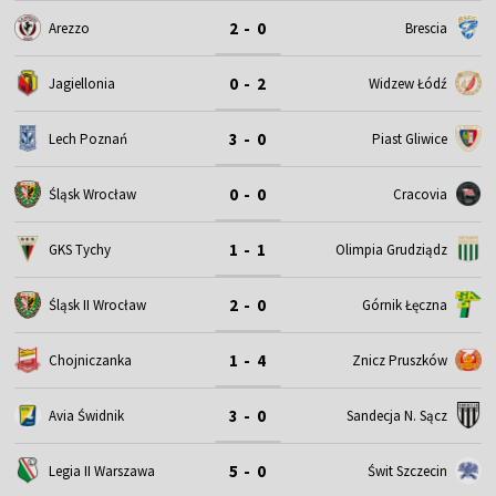
2 - 0
Arezzo
Brescia
0 - 2
Jagiellonia
Widzew Łódź
3 - 0
Lech Poznań
Piast Gliwice
0 - 0
Śląsk Wrocław
Cracovia
1 - 1
GKS Tychy
Olimpia Grudziądz
2 - 0
Śląsk II Wrocław
Górnik Łęczna
1 - 4
Chojniczanka
Znicz Pruszków
3 - 0
Avia Świdnik
Sandecja N. Sącz
5 - 0
Legia II Warszawa
Świt Szczecin