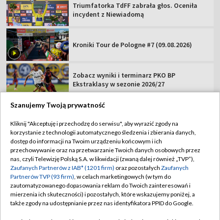
Triumfatorka TdFF zabrała głos. Oceniła
incydent z Niewiadomą
Kroniki Tour de Pologne #7 (09.08.2026)
Zobacz wyniki i terminarz PKO BP
Ekstraklasy w sezonie 2026/27
Szanujemy Twoją prywatność
Kliknij "Akceptuję i przechodzę do serwisu", aby wyrazić zgody na
korzystanie z technologii automatycznego śledzenia i zbierania danych,
TVP
dostęp do informacji na Twoim urządzeniu końcowym i ich
przechowywanie oraz na przetwarzanie Twoich danych osobowych przez
Abonament TVP
Regulamin TVP
nas, czyli Telewizję Polską S.A. w likwidacji (zwaną dalej również „TVP”),
Polityka prywatności
Sklep TVP
Zaufanych Partnerów z IAB* (1201 firm)
oraz pozostałych
Zaufanych
Partnerów TVP (93 firm)
, w celach marketingowych (w tym do
Biuro Reklamy
Moje zgody
zautomatyzowanego dopasowania reklam do Twoich zainteresowań i
mierzenia ich skuteczności) i pozostałych, które wskazujemy poniżej, a
Oferta Handlowa
Biuro reklamy
także zgody na udostępnianie przez nas identyfikatora PPID do Google.
Telegazeta ogłoszenia
Kontakt