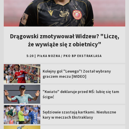
Drągowski zmotywował Widzew? "Liczę,
że wywiąże się z obietnicy"
5:20
|
PIŁKA NOŻNA
/
PKO BP EKSTRAKLASA
Kolejny gol "Lewego"! Został wybrany
graczem meczu [WIDEO]
"Kwiato" deklaruje przed MŚ: lubię się tam
ścigać
Sędziowie szastają kartkami. Niesłuszne
kary w meczach Ekstraklasy