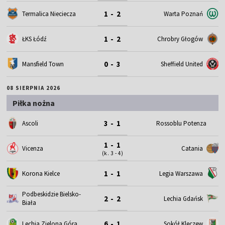
1 - 2
Termalica Nieciecza
Warta Poznań
1 - 2
ŁKS Łódź
Chrobry Głogów
0 - 3
Mansfield Town
Sheffield United
08 SIERPNIA 2026
Piłka nożna
3 - 1
Ascoli
Rossoblu Potenza
1 - 1
Vicenza
Catania
(k. 3 - 4)
1 - 1
Korona Kielce
Legia Warszawa
Podbeskidzie Bielsko-
2 - 2
Lechia Gdańsk
Biała
6 - 1
Lechia Zielona Góra
Sokół Kleczew