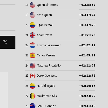
18
Quinn Simmons
+01:35:28
19
Sean Quinn
+01:47:05
20
Egan Bernal
+01:47:58
21
Adam Yates
+01:51:59
22
Thymen Arensman
+02:02:42
23
Carlos Verona
+02:05:22
24
Matthew Riccitello
+02:11:09
25
Derek Gee-West
+02:12:59
26
Harold Tejada
+02:19:47
27
Maxim Van Gils
+02:24:09
28
Ben O'Connor
+02:31:38