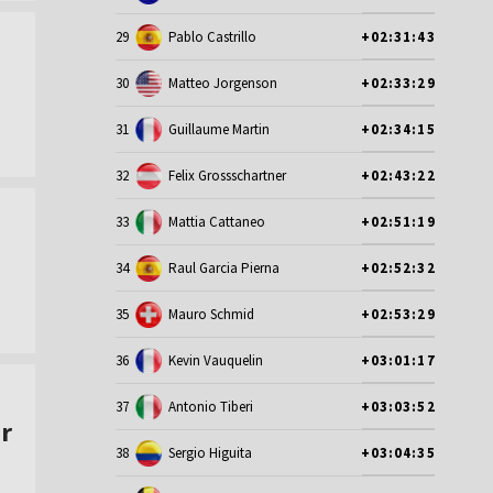
29
Pablo Castrillo
+02:31:43
30
Matteo Jorgenson
+02:33:29
31
Guillaume Martin
+02:34:15
32
Felix Grossschartner
+02:43:22
33
Mattia Cattaneo
+02:51:19
34
Raul Garcia Pierna
+02:52:32
35
Mauro Schmid
+02:53:29
36
Kevin Vauquelin
+03:01:17
37
Antonio Tiberi
+03:03:52
r
38
Sergio Higuita
+03:04:35