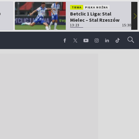
TRWA
PIŁKA NOŻNA
0
Betclic 1 Liga: Stal
▶
Mielec – Stal Rzeszów
13:23
15:30