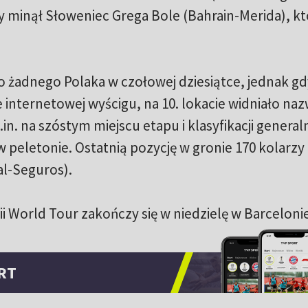
y minął Słoweniec Grega Bole (Bahrain-Merida), k
 żadnego Polaka w czołowej dziesiątce, jednak gd
ie internetowej wyścigu, na 10. lokacie widniało na
n. na szóstym miejscu etapu i klasyfikacji generaln
 peletonie. Ostatnią pozycję w gronie 170 kolarzy
al-Seguros).
 World Tour zakończy się w niedzielę w Barcelonie
RT