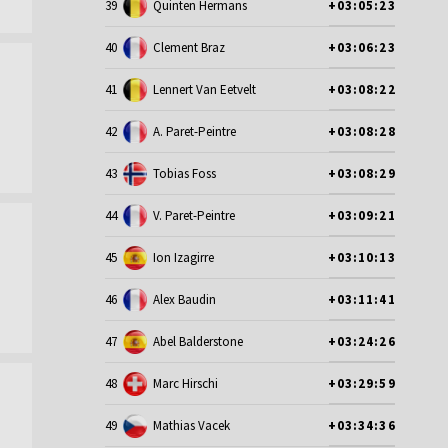
39
Quinten Hermans
+03:05:23
40
Clement Braz
+03:06:23
41
Lennert Van Eetvelt
+03:08:22
42
A. Paret-Peintre
+03:08:28
43
Tobias Foss
+03:08:29
44
V. Paret-Peintre
+03:09:21
45
Ion Izagirre
+03:10:13
46
Alex Baudin
+03:11:41
47
Abel Balderstone
+03:24:26
48
Marc Hirschi
+03:29:59
49
Mathias Vacek
+03:34:36