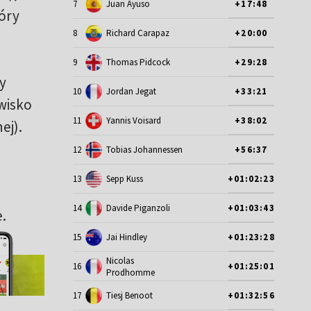
7
Juan Ayuso
+17:48
tóry
8
Richard Carapaz
+20:00
9
Thomas Pidcock
+29:28
y
10
Jordan Jegat
+33:21
zwisko
11
Yannis Voisard
+38:02
ej).
12
Tobias Johannessen
+56:37
13
Sepp Kuss
+01:02:23
14
Davide Piganzoli
+01:03:43
.
15
Jai Hindley
+01:23:28
Nicolas
16
+01:25:01
Prodhomme
17
Tiesj Benoot
+01:32:56