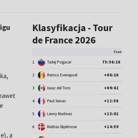
Klasyfikacja - Tour
igu
de France 2026
Czas
1
Tadej Pogacar
73:56:26
ka,
2
Remco Evenepoel
+06:26
3
Isaac del Toro
+09:42
 nawet
4
Paul Seixas
+11:56
de
5
Lenny Martinez
+13:02
6
Mattias Skjelmose
+14:59
e), a