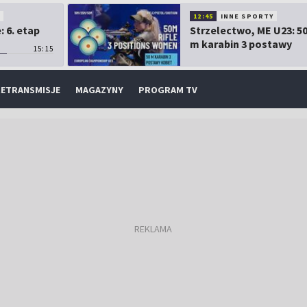
O
12:45
INNE SPORTY
 6. etap
Strzelectwo, ME U23: 5
m karabin 3 postawy
15:15
kobiet
ETRANSMISJE
MAGAZYNY
PROGRAM TV