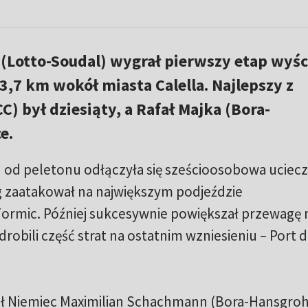
(Lotto-Soudal) wygrał pierwszy etap wyśc
3,7 km wokół miasta Calella. Najlepszy z
) był dziesiąty, a Rafał Majka (Bora-
e.
 od peletonu odłączyła się sześcioosobowa uciecz
lg zaatakował na największym podjeździe
Formic. Później sukcesywnie powiększał przewagę
robili część strat na ostatnim wzniesieniu – Port 
ajął Niemiec Maximilian Schachmann (Bora-Hansgroh