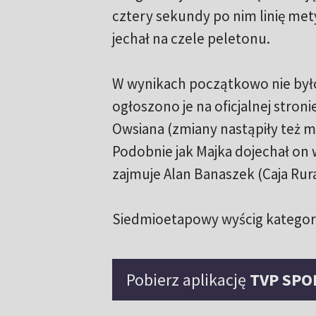
cztery sekundy po nim linię met
jechał na czele peletonu.
W wynikach początkowo nie było
ogłoszono je na oficjalnej stron
Owsiana (zmiany nastąpiły też m.i
Podobnie jak Majka dojechał on w
zajmuje Alan Banaszek (Caja Rur
Siedmioetapowy wyścig kategorii
Pobierz aplikację
TVP SPO