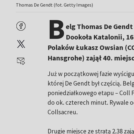
Thomas De Gendt (fot. Getty Images)
B
elg Thomas De Gendt 
Dookoła Katalonii, 16
Polaków Łukasz Owsian (CCC
Hansgrohe) zajął 40. miejsc
Już w początkowej fazie wyścigu
której De Gendt był częścią. Be
poniedziałkowego etapu – Coll 
do ok. czterech minut. Rywale od
Collsacreu.
Drugie miejsce ze stratą 2.38 z