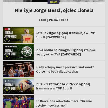
NOWE
Nie żyje Jorge Messi, ojciec Lionela
13:08
|
PIŁKA NOŻNA
Betclic 2 liga: oglądaj transmisje w TVP
Sport! [ZAPOWIEDŹ]
Piłka nożna na okrągło! Oglądaj krajowe
rozgrywki w TVP [ZAPOWIEDŹ]
Kiedy kolejny mecz polskich siatkarek?
Kibice nie będą długo czekać
PKO BP Ekstraklasa 2026/27: oglądaj
transmisje w TVP Sport!
FC Barcelona odwołała mecz. "Granie
byłoby niewłaściwe"