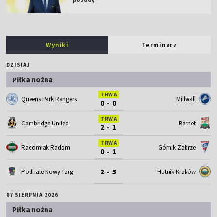
Wyniki
Terminarz
DZISIAJ
Piłka nożna
TRWA
Queens Park Rangers
Millwall
0 - 0
TRWA
Cambridge United
Barnet
2 - 1
TRWA
Radomiak Radom
Górnik Zabrze
0 - 1
2 - 5
Podhale Nowy Targ
Hutnik Kraków
07 SIERPNIA 2026
Piłka nożna