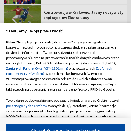
Kontrowersja w Krakowie. Jasny i oczywisty
błąd sędziów Ekstraklasy
Szanujemy Twoją prywatność
Kliknij "Akceptuję i przechodzę do serwisu", aby wyrazić zgody na
korzystanie z technologii automatycznego śledzenia i zbierania danych,
TVP
dostęp do informacji na Twoim urządzeniu końcowym i ich
Abonament TVP
Regulamin TVP
przechowywanie oraz na przetwarzanie Twoich danych osobowych przez
nas, czyli Telewizję Polską S.A. w likwidacji (zwaną dalej również „TVP”),
Polityka prywatności
Sklep TVP
Zaufanych Partnerów z IAB* (1201 firm)
oraz pozostałych
Zaufanych
Partnerów TVP (93 firm)
, w celach marketingowych (w tym do
Biuro Reklamy
Moje zgody
zautomatyzowanego dopasowania reklam do Twoich zainteresowań i
mierzenia ich skuteczności) i pozostałych, które wskazujemy poniżej, a
Oferta Handlowa
Biuro reklamy
także zgody na udostępnianie przez nas identyfikatora PPID do Google.
Telegazeta ogłoszenia
Kontakt
Twoje dane osobowe zbierane podczas odwiedzania przez Ciebie naszych
Emisja w TVP
poszczególnych serwisów
zwanych dalej „Portalem”, w tym informacje
zapisywane za pomocą technologii takich jak: pliki cookie, sygnalizatory
Kanały
Rada Programowa
WWW lub innych podobnych technologii umożliwiających świadczenie
dopasowanych i bezpiecznych usług, personalizację treści oraz reklam,
Ogłoszenia przetargowe
udostępnianie funkcji mediów społecznościowych oraz analizowanie
©2026 Telewizja Polska Spółka Akcyjna w likwidacji
Akceptuję i przechodzę do serwisu