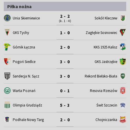
Piłka nożna
2 - 2
Unia Skierniewice
Sokół Kleczew
(k. 1 - 4)
1 - 0
GKS Tychy
Zagłębie Sosnowiec
2 - 0
Górnik Łęczna
KKS 1925 Kalisz
3 - 0
Pogoń Siedlce
GKS Jastrzębie
3 - 0
Sandecja N. Sącz
Rekord Bielsko-Biała
0 - 1
Warta Poznań
Resovia Rzeszów
5 - 3
Olimpia Grudziądz
Świt Szczecin
2 - 0
Podhale Nowy Targ
Chojniczanka