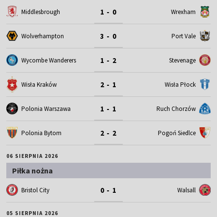
1 - 0
Middlesbrough
Wrexham
3 - 0
Wolverhampton
Port Vale
1 - 2
Wycombe Wanderers
Stevenage
2 - 1
Wisła Kraków
Wisła Płock
1 - 1
Polonia Warszawa
Ruch Chorzów
2 - 2
Polonia Bytom
Pogoń Siedlce
06 SIERPNIA 2026
Piłka nożna
0 - 1
Bristol City
Walsall
05 SIERPNIA 2026