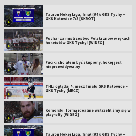
Tauron Hokej Liga, finał (#4): GKS Tychy –
GKS Katowice 7:2 [SKRÓT]
Puchar za mistrzostwo Polski znów w rękach
hokeistów GKS Tychy! [WIDEO]
Fucik: chciałem być skupiony, hokej jest
nieprzewidywalny
THL: oglądaj 4. mecz finału GKS Katowice –
GKS Tychy [MECZ]
Komorski: formą idealnie wstrzeliliśmy się w
play-offy [WIDEO]
Tauron Hokej Liga, finał (#3): GKS Tychy –