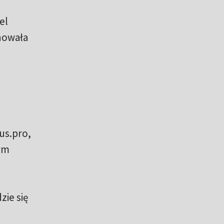
el
nowała
us.pro,
zym
zie się