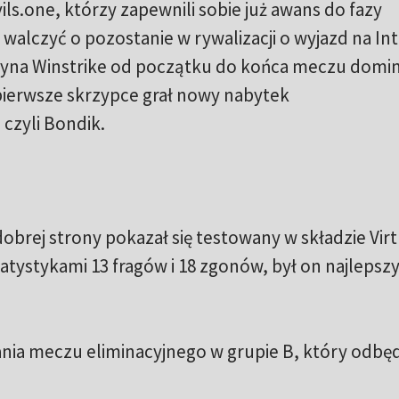
ls.one, którzy zapewnili sobie już awans do fazy
 walczyć o pozostanie w rywalizacji o wyjazd na Int
żyna Winstrike od początku do końca meczu domi
pierwsze skrzypce grał nowy nabytek
 czyli Bondik.
brej strony pokazał się testowany w składzie Virt
atystykami 13 fragów i 18 zgonów, był on najleps
nia meczu eliminacyjnego w grupie B, który odbęd