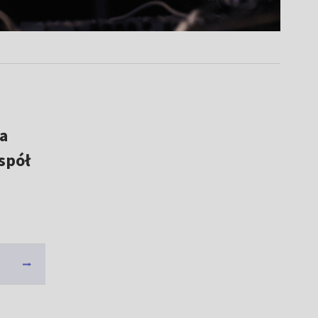
a
spół