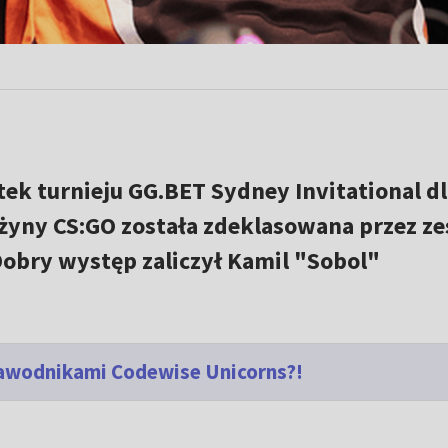
tek turnieju GG.BET Sydney Invitational dl
użyny CS:GO została zdeklasowana przez ze
Dobry występ zaliczył Kamil "Sobol"
zawodnikami Codewise Unicorns?!