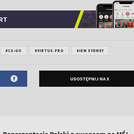
RT
#CS:GO
#VIRTUS.PRO
#IEM SYDNEY
UDOSTĘPNIJ NA X