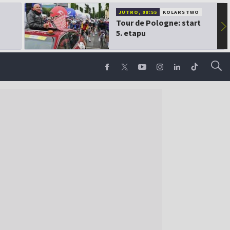
JUTRO, 08:55
KOLARSTWO
Tour de Pologne: start
▶
5. etapu