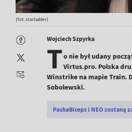
(fot. starladder)
Wojciech Szpyrka
T
o nie był udany począ
Virtus.pro. Polska dr
Winstrike na mapie Train. 
Sobolewski.
PashaBiceps i NEO zostaną 