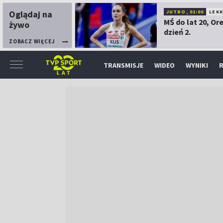
Oglądaj na
JUTRO, 01:00
LEK
MŚ do lat 20, Or
żywo
dzień 2.
ZOBACZ WIĘCEJ
TRANSMISJE
WIDEO
WYNIKI
R