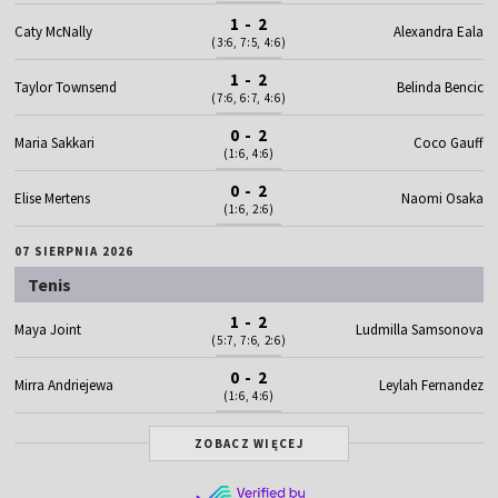
1 - 2
Caty McNally
Alexandra Eala
(3:6, 7:5, 4:6)
1 - 2
Taylor Townsend
Belinda Bencic
(7:6, 6:7, 4:6)
0 - 2
Maria Sakkari
Coco Gauff
(1:6, 4:6)
0 - 2
Elise Mertens
Naomi Osaka
(1:6, 2:6)
07 SIERPNIA 2026
Tenis
1 - 2
Maya Joint
Ludmilla Samsonova
(5:7, 7:6, 2:6)
0 - 2
Mirra Andriejewa
Leylah Fernandez
(1:6, 4:6)
ZOBACZ WIĘCEJ