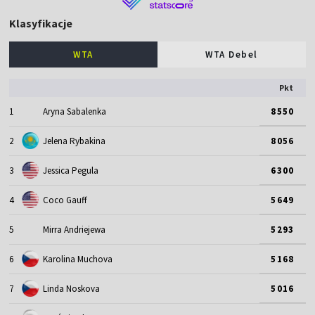
Klasyfikacje
WTA
WTA Debel
Pkt
1
Aryna Sabalenka
8550
2
Jelena Rybakina
8056
3
Jessica Pegula
6300
4
Coco Gauff
5649
5
Mirra Andriejewa
5293
6
Karolina Muchova
5168
7
Linda Noskova
5016