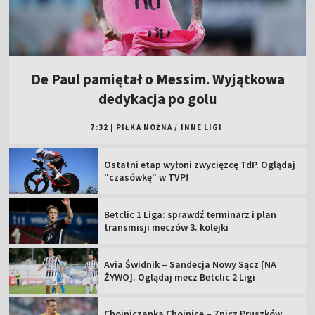
De Paul pamiętał o Messim. Wyjątkowa
dedykacja po golu
7:32
|
PIŁKA NOŻNA
/
INNE LIGI
Ostatni etap wyłoni zwycięzcę TdP. Oglądaj
"czasówkę" w TVP!
Betclic 1 Liga: sprawdź terminarz i plan
transmisji meczów 3. kolejki
Avia Świdnik – Sandecja Nowy Sącz [NA
ŻYWO]. Oglądaj mecz Betclic 2 Ligi
Chojniczanka Chojnice – Znicz Pruszków