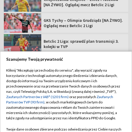
[NA ŻYWO]. Oglądaj mecz Betclic 2 Ligi
GKS Tychy – Olimpia Grudziądz [NA ŻYWO].
Oglądaj mecz Betclic 2 Ligi
Betclic 2 Liga: sprawdź plan transmisji 3.
kolejki w TVP
Szanujemy Twoją prywatność
Kliknij "Akceptuję i przechodzę do serwisu", aby wyrazić zgody na
korzystanie z technologii automatycznego śledzenia i zbierania danych,
TVP
dostęp do informacji na Twoim urządzeniu końcowym i ich
przechowywanie oraz na przetwarzanie Twoich danych osobowych przez
Abonament TVP
Regulamin TVP
nas, czyli Telewizję Polską S.A. w likwidacji (zwaną dalej również „TVP”),
Polityka prywatności
Sklep TVP
Zaufanych Partnerów z IAB* (1201 firm)
oraz pozostałych
Zaufanych
Partnerów TVP (93 firm)
, w celach marketingowych (w tym do
Biuro Reklamy
Moje zgody
zautomatyzowanego dopasowania reklam do Twoich zainteresowań i
mierzenia ich skuteczności) i pozostałych, które wskazujemy poniżej, a
Oferta Handlowa
Biuro reklamy
także zgody na udostępnianie przez nas identyfikatora PPID do Google.
Telegazeta ogłoszenia
Kontakt
Twoje dane osobowe zbierane podczas odwiedzania przez Ciebie naszych