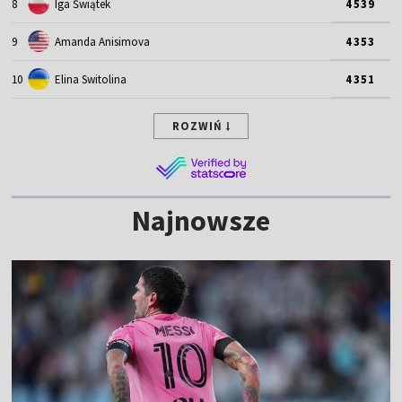
8
Iga Świątek
4539
9
Amanda Anisimova
4353
10
Elina Switolina
4351
ROZWIŃ
Najnowsze