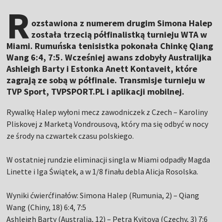
R
ozstawiona z numerem drugim Simona Halep
została trzecią półfinalistką turnieju WTA w
Miami. Rumuńska tenisistka pokonała Chinkę Qiang
Wang 6:4, 7:5. Wcześniej awans zdobyły Australijka
Ashleigh Barty i Estonka Anett Kontaveit, które
zagrają ze sobą w półfinale. Transmisje turnieju w
TVP Sport, TVPSPORT.PL i aplikacji mobilnej.
Rywalkę Halep wyłoni mecz zawodniczek z Czech – Karoliny
Pliskovej z Marketą Vondrousovą, który ma się odbyć w nocy
ze środy na czwartek czasu polskiego.
W ostatniej rundzie eliminacji singla w Miami odpadły Magda
Linette i Iga Świątek, a w 1/8 finału debla Alicja Rosolska.
Wyniki ćwierćfinałów: Simona Halep (Rumunia, 2) – Qiang
Wang (Chiny, 18) 6:4, 7:5
Ashleigh Barty (Australia, 12) – Petra Kvitova (Czechy, 3) 7:6