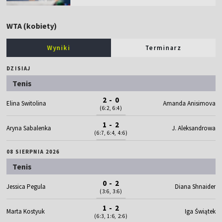
WTA (kobiety)
Wyniki
Terminarz
DZISIAJ
Tenis
2 - 0
Elina Switolina
Amanda Anisimova
(6:2, 6:4)
1 - 2
Aryna Sabalenka
J. Aleksandrowa
(6:7, 6:4, 4:6)
08 SIERPNIA 2026
Tenis
0 - 2
Jessica Pegula
Diana Shnaider
(3:6, 3:6)
1 - 2
Marta Kostyuk
Iga Świątek
(6:3, 1:6, 2:6)