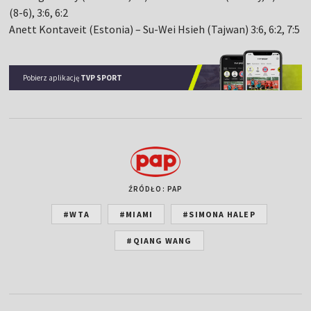
(8-6), 3:6, 6:2
Anett Kontaveit (Estonia) – Su-Wei Hsieh (Tajwan) 3:6, 6:2, 7:5
Pobierz aplikację
TVP SPORT
ŹRÓDŁO: PAP
#WTA
#MIAMI
#SIMONA HALEP
#QIANG WANG