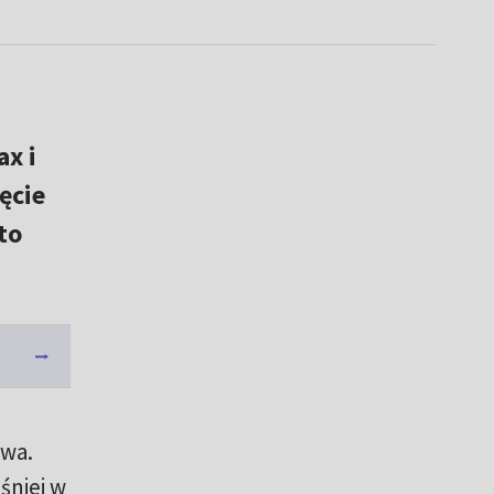
ax i
ęcie
to
awa.
śniej w