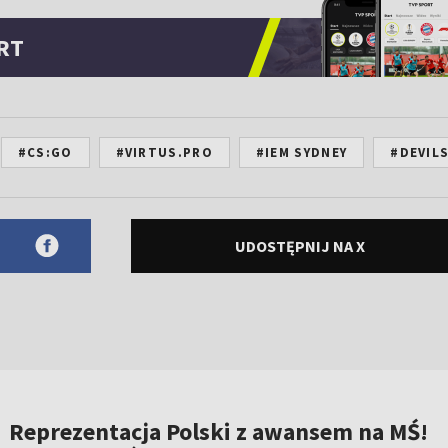
RT
#CS:GO
#VIRTUS.PRO
#IEM SYDNEY
#DEVIL
UDOSTĘPNIJ NA X
Reprezentacja Polski z awansem na MŚ!