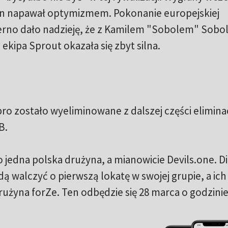
on napawał optymizmem. Pokonanie europejskiej
ferno dało nadzieję, że z Kamilem "Sobolem" Sobo
 ekipa Sprout okazała się zbyt silna.
pro zostało wyeliminowane z dalszej części eliminacj
B.
o jedna polska drużyna, a mianowicie Devils.one. Di
ą walczyć o pierwszą lokatę w swojej grupie, a ich
użyna forZe. Ten odbędzie się 28 marca o godzinie