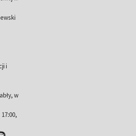
lewski
i i
abły, w
 17:00,