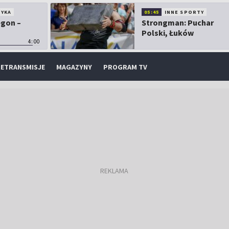
TYKA
05:45
INNE SPORTY
egon –
Strongman: Puchar
Polski, Łuków
4:00
ETRANSMISJE
MAGAZYNY
PROGRAM TV