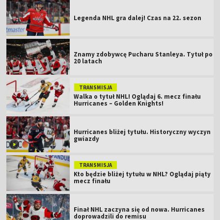
Legenda NHL gra dalej! Czas na 22. sezon
Znamy zdobywcę Pucharu Stanleya. Tytuł po
20 latach
TRANSMISJA
Walka o tytuł NHL! Oglądaj 6. mecz finału
Hurricanes – Golden Knights!
Hurricanes bliżej tytułu. Historyczny wyczyn
gwiazdy
TRANSMISJA
Kto będzie bliżej tytułu w NHL? Oglądaj piąty
mecz finału
Finał NHL zaczyna się od nowa. Hurricanes
doprowadzili do remisu