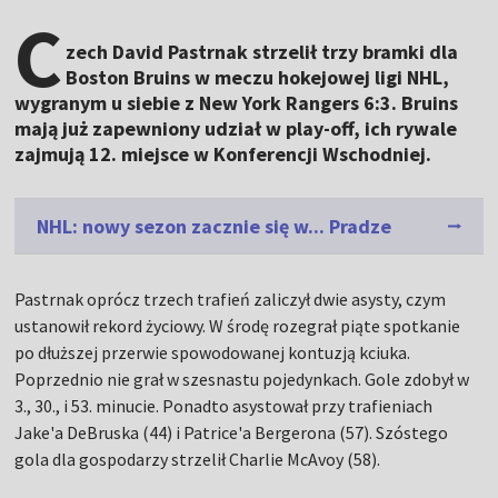
C
zech David Pastrnak strzelił trzy bramki dla
Boston Bruins w meczu hokejowej ligi NHL,
wygranym u siebie z New York Rangers 6:3. Bruins
mają już zapewniony udział w play-off, ich rywale
zajmują 12. miejsce w Konferencji Wschodniej.
NHL: nowy sezon zacznie się w... Pradze
Pastrnak oprócz trzech trafień zaliczył dwie asysty, czym
ustanowił rekord życiowy. W środę rozegrał piąte spotkanie
po dłuższej przerwie spowodowanej kontuzją kciuka.
Poprzednio nie grał w szesnastu pojedynkach. Gole zdobył w
3., 30., i 53. minucie. Ponadto asystował przy trafieniach
Jake'a DeBruska (44) i Patrice'a Bergerona (57). Szóstego
gola dla gospodarzy strzelił Charlie McAvoy (58).