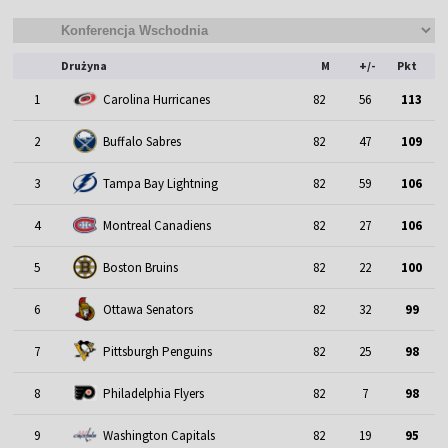
Drużyna
M
+/-
Pkt
1
Carolina Hurricanes
82
56
113
2
Buffalo Sabres
82
47
109
3
Tampa Bay Lightning
82
59
106
4
Montreal Canadiens
82
27
106
5
Boston Bruins
82
22
100
6
Ottawa Senators
82
32
99
7
Pittsburgh Penguins
82
25
98
8
Philadelphia Flyers
82
7
98
9
Washington Capitals
82
19
95