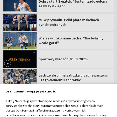
Dobry start Świątek. "Jestem zadowolona
ze wszystkiego"
ME w pływaniu. Polki piąte w skokach
synchronicznych
Wierzą w pokonanie Lecha. "Nie byliśmy
wcale gorsi"
Sportowy wieczór (06.08.2026)
Lech ze skromną zaliczką przed rewanżem.
"Tego elementu zabrakło"
Szanujemy Twoją prywatność
Kliknij "Akceptuję i przechodzę do serwisu", aby wyrazić zgody na
korzystanie z technologii automatycznego śledzenia i zbierania danych,
TVP
dostęp do informacji na Twoim urządzeniu końcowym i ich
przechowywanie oraz na przetwarzanie Twoich danych osobowych przez
Abonament TVP
Regulamin TVP