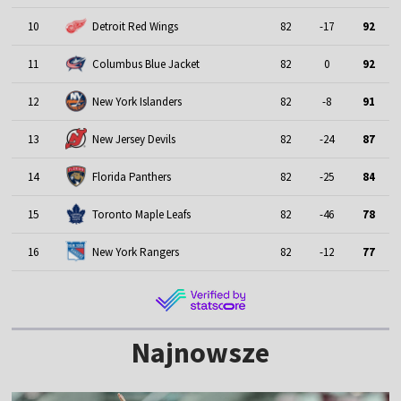
10
Detroit Red Wings
82
-17
92
11
Columbus Blue Jacket
82
0
92
12
New York Islanders
82
-8
91
13
New Jersey Devils
82
-24
87
14
Florida Panthers
82
-25
84
15
Toronto Maple Leafs
82
-46
78
16
New York Rangers
82
-12
77
Najnowsze