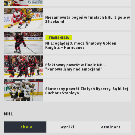
Niesamowita pogoń w finałach NHL. 3 gole w
39 sekund
TRANSMISJA
NHL: oglądaj 3. mecz finałowy Golden
Knights – Hurricanes
Efektowny powrót w finale NHL.
"Panowaliśmy nad emocjami"
Skuteczny powrót Złotych Rycerzy. Są bliżej
Pucharu Stanleya
NHL
Tabele
Wyniki
Terminarz