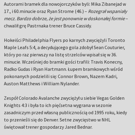
Autorami bramek dla nowojorczyków byli: Mika Zibanejad w
17., i 60.minucie oraz Ryan Strome (46.) –
Rozegrał wspaniały
mecz. Bardzo dobrze, że jest ponownie w doskonałej formie
–
chwalił grę Pastrnaka trener Bruce Cassidy.
Hokeiści Philadelphia Flyers po karnych zwyciężyli Toronto
Maple Leafs 5:4, a decydującego gola zdobył Sean Couturier,
który po raz pierwszy na listę strzelców wpisał się w 36.
minucie. Wcześniej do bramki gości trafili: Travis Konecny,
Radko Gudas i Ryan Hartmann. Łupem bramkowych wśród
pokonanych podzielili się: Connor Brown, Nazem Kadri,
Auston Matthews i William Nylander.
Zespół Colorado Avalanche zwyciężył u siebie Vegas Golden
Knights 4:3 i była to ich pięćsetna wygrana w sezonie
zasadniczym przed własną publicznością od 1995 roku, kiedy
to przenieśli się do Denver. Setne zwycięstwo w NHL
świętował trener gospodarzy Jared Bednar.