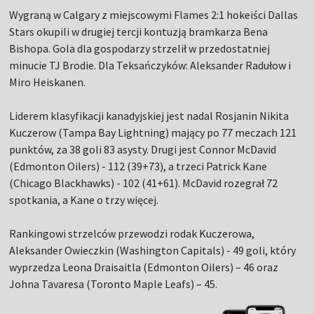
Wygraną w Calgary z miejscowymi Flames 2:1 hokeiści Dallas
Stars okupili w drugiej tercji kontuzją bramkarza Bena
Bishopa. Gola dla gospodarzy strzelił w przedostatniej
minucie TJ Brodie. Dla Teksańczyków: Aleksander Radułow i
Miro Heiskanen.
Liderem klasyfikacji kanadyjskiej jest nadal Rosjanin Nikita
Kuczerow (Tampa Bay Lightning) mający po 77 meczach 121
punktów, za 38 goli 83 asysty. Drugi jest Connor McDavid
(Edmonton Oilers) - 112 (39+73), a trzeci Patrick Kane
(Chicago Blackhawks) - 102 (41+61). McDavid rozegrał 72
spotkania, a Kane o trzy więcej.
Rankingowi strzelców przewodzi rodak Kuczerowa,
Aleksander Owieczkin (Washington Capitals) - 49 goli, który
wyprzedza Leona Draisaitla (Edmonton Oilers) – 46 oraz
Johna Tavaresa (Toronto Maple Leafs) – 45.