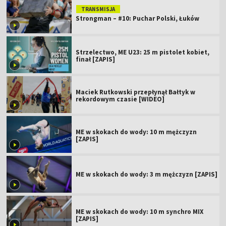
TRANSMISJA
Strongman – #10: Puchar Polski, Łuków
Strzelectwo, ME U23: 25 m pistolet kobiet,
finał [ZAPIS]
Maciek Rutkowski przepłynął Bałtyk w
rekordowym czasie [WIDEO]
ME w skokach do wody: 10 m mężczyzn
[ZAPIS]
ME w skokach do wody: 3 m mężczyzn [ZAPIS]
ME w skokach do wody: 10 m synchro MIX
[ZAPIS]