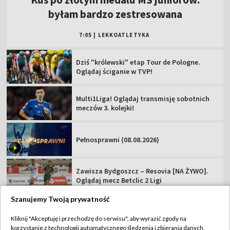
Multi1Liga! Oglądaj transmisję sobotnich
meczów 3. kolejki!
Pełnosprawni (08.08.2026)
Zawisza Bydgoszcz – Resovia [NA ŻYWO].
Oglądaj mecz Betclic 2 Ligi
Podhale Nowy Targ – Hutnik Kraków [NA
ŻYWO]. Oglądaj mecz Betclic 2 Ligi
Miedź Legnica – Pogoń Grodzisk
Mazowiecki. Oglądaj mecz Betclic 1 Ligi!
Szanujemy Twoją prywatność
TVP
Kliknij "Akceptuję i przechodzę do serwisu", aby wyrazić zgody na
korzystanie z technologii automatycznego śledzenia i zbierania danych,
Abonament TVP
Regulamin TVP