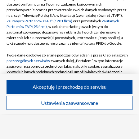
dostęp do informacji na Twoim urządzeniu końcowym i ich
Polityka prywatności
Sklep TVP
przechowywanie oraz na przetwarzanie Twoich danych osobowych przez
nas, czyli Telewizję Polską S.A. w likwidacji (zwaną dalej również „TVP”),
Biuro Reklamy
Moje zgody
Zaufanych Partnerów z IAB* (1201 firm)
oraz pozostałych
Zaufanych
Partnerów TVP (93 firm)
, w celach marketingowych (w tym do
Oferta Handlowa
Biuro reklamy
zautomatyzowanego dopasowania reklam do Twoich zainteresowań i
mierzenia ich skuteczności) i pozostałych, które wskazujemy poniżej, a
Telegazeta ogłoszenia
Kontakt
także zgody na udostępnianie przez nas identyfikatora PPID do Google.
Emisja w TVP
Twoje dane osobowe zbierane podczas odwiedzania przez Ciebie naszych
Kanały
Rada Programowa
poszczególnych serwisów
zwanych dalej „Portalem”, w tym informacje
zapisywane za pomocą technologii takich jak: pliki cookie, sygnalizatory
Ogłoszenia przetargowe
WWW lub innych podobnych technologii umożliwiających świadczenie
©2026 Telewizja Polska Spółka Akcyjna w likwidacji
dopasowanych i bezpiecznych usług, personalizację treści oraz reklam,
Akademia Telewizyjna
udostępnianie funkcji mediów społecznościowych oraz analizowanie
Akceptuję i przechodzę do serwisu
Informacje o nadawcy
ruchu w Internecie.
Centrum informacji TVP
Twoje dane osobowe zbierane podczas odwiedzania przez Ciebie
Ustawienia zaawansowane
News
Transmisje
Wideo
Więcej
poszczególnych serwisów
na Portalu, takie jak adresy IP, identyfikatory
System NOS
Twoich urządzeń końcowych i identyfikatory plików cookie, informacje o
Twoich wyszukiwaniach w serwisach Portalu czy historia odwiedzin będą
Zgłoś program (ROPAT)
przetwarzane przez TVP,
Zaufanych Partnerów z IAB
oraz pozostałych
Kariera w TVP
Zaufanych Partnerów TVP
dla realizacji następujących celów i funkcji:
przechowywania informacji na urządzeniu lub dostęp do nich, wyboru
Naziemna Telewizja Cyfrowa