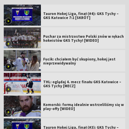
Tauron Hokej Liga, finał (#4): GKS Tychy –
GKS Katowice 7:2 [SKRÓT]
Puchar za mistrzostwo Polski znów w rękach
hokeistów GKS Tychy! [WIDEO]
Fucik: chciałem być skupiony, hokej jest
nieprzewidywalny
THL: oglądaj 4. mecz finału GKS Katowice –
GKS Tychy [MECZ]
Komorski: formą idealnie wstrzeliliśmy się w
play-offy [WIDEO]
Tauron Hokej Liga, finał (#3): GKS Tychy –