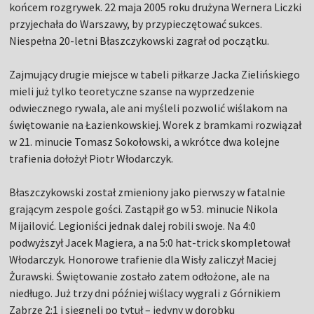
końcem rozgrywek. 22 maja 2005 roku drużyna Wernera Liczki
przyjechała do Warszawy, by przypieczętować sukces.
Niespełna 20-letni Błaszczykowski zagrał od początku.
Zajmujący drugie miejsce w tabeli piłkarze Jacka Zielińskiego
mieli już tylko teoretyczne szanse na wyprzedzenie
odwiecznego rywala, ale ani myśleli pozwolić wiślakom na
świętowanie na Łazienkowskiej. Worek z bramkami rozwiązał
w 21. minucie Tomasz Sokołowski, a wkrótce dwa kolejne
trafienia dołożył Piotr Włodarczyk.
Błaszczykowski został zmieniony jako pierwszy w fatalnie
grającym zespole gości. Zastąpił go w 53. minucie Nikola
Mijailović. Legioniści jednak dalej robili swoje. Na 4:0
podwyższył Jacek Magiera, a na 5:0 hat-trick skompletował
Włodarczyk. Honorowe trafienie dla Wisły zaliczył Maciej
Żurawski. Świętowanie zostało zatem odłożone, ale na
niedługo. Już trzy dni później wiślacy wygrali z Górnikiem
Zabrze 2:1 i sięgnęli po tytuł – jedyny w dorobku