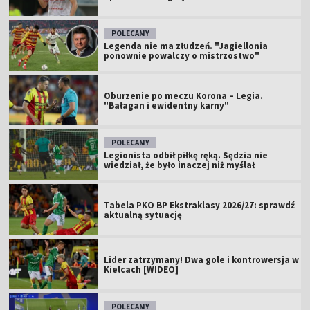
POLECAMY
Legenda nie ma złudzeń. "Jagiellonia
ponownie powalczy o mistrzostwo"
Oburzenie po meczu Korona – Legia.
"Bałagan i ewidentny karny"
POLECAMY
Legionista odbił piłkę ręką. Sędzia nie
wiedział, że było inaczej niż myślał
Tabela PKO BP Ekstraklasy 2026/27: sprawdź
aktualną sytuację
Lider zatrzymany! Dwa gole i kontrowersja w
Kielcach [WIDEO]
POLECAMY