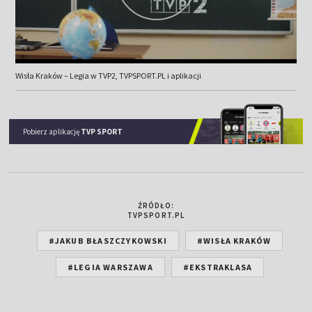
Wisła Kraków – Legia w TVP2, TVPSPORT.PL i aplikacji
Pobierz aplikację
TVP SPORT
ŹRÓDŁO:
TVPSPORT.PL
#JAKUB BŁASZCZYKOWSKI
#WISŁA KRAKÓW
#LEGIA WARSZAWA
#EKSTRAKLASA