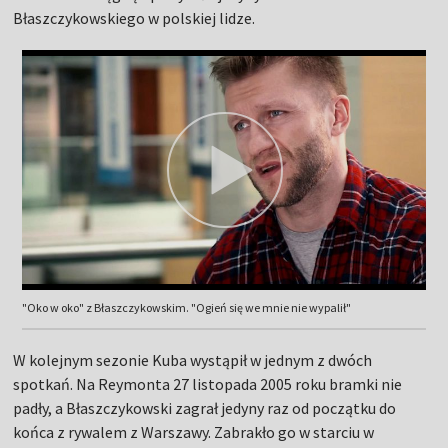
Błaszczykowskiego w polskiej lidze.
"Oko w oko" z Błaszczykowskim. "Ogień się we mnie nie wypalił"
W kolejnym sezonie Kuba wystąpił w jednym z dwóch
spotkań. Na Reymonta 27 listopada 2005 roku bramki nie
padły, a Błaszczykowski zagrał jedyny raz od początku do
końca z rywalem z Warszawy. Zabrakło go w starciu w