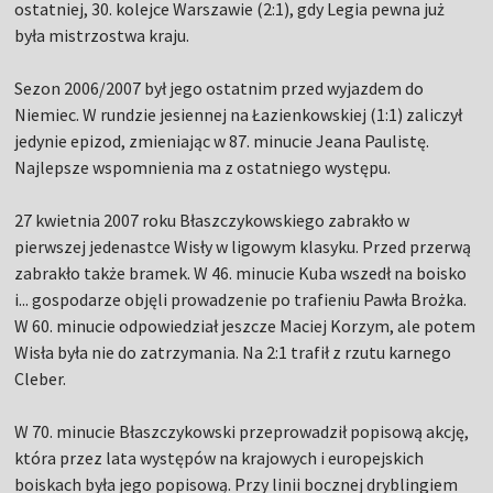
ostatniej, 30. kolejce Warszawie (2:1), gdy Legia pewna już
była mistrzostwa kraju.
Sezon 2006/2007 był jego ostatnim przed wyjazdem do
Niemiec. W rundzie jesiennej na Łazienkowskiej (1:1) zaliczył
jedynie epizod, zmieniając w 87. minucie Jeana Paulistę.
Najlepsze wspomnienia ma z ostatniego występu.
27 kwietnia 2007 roku Błaszczykowskiego zabrakło w
pierwszej jedenastce Wisły w ligowym klasyku. Przed przerwą
zabrakło także bramek. W 46. minucie Kuba wszedł na boisko
i... gospodarze objęli prowadzenie po trafieniu Pawła Brożka.
W 60. minucie odpowiedział jeszcze Maciej Korzym, ale potem
Wisła była nie do zatrzymania. Na 2:1 trafił z rzutu karnego
Cleber.
W 70. minucie Błaszczykowski przeprowadził popisową akcję,
która przez lata występów na krajowych i europejskich
boiskach była jego popisową. Przy linii bocznej dryblingiem