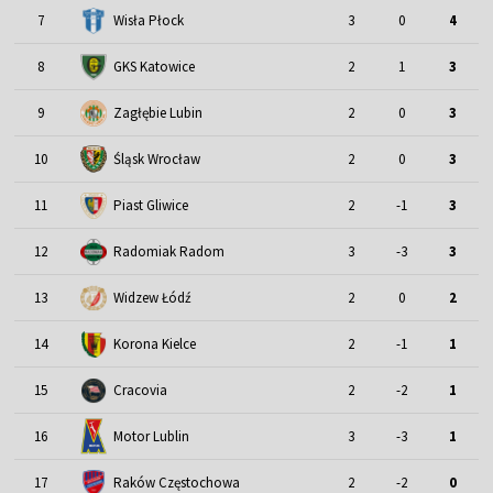
7
Wisła Płock
3
0
4
8
GKS Katowice
2
1
3
9
Zagłębie Lubin
2
0
3
Śląsk Wrocław
10
2
0
3
11
Piast Gliwice
2
-1
3
12
Radomiak Radom
3
-3
3
13
Widzew Łódź
2
0
2
14
Korona Kielce
2
-1
1
15
Cracovia
2
-2
1
Motor Lublin
16
3
-3
1
17
Raków Częstochowa
2
-2
0