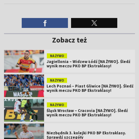
Zobacz też
NA ŻYWO
Jagiellonia – Widzew Łódź [NA ŻYWO]. Śledź
wynik meczu PKO BP Ekstraklasy!
NA ŻYWO
Lech Poznań – Piast Gliwice [NA ŻYWO]. Śledź
wynik meczu PKO BP Ekstraklasy!
NA ŻYWO
Śląsk Wrocław – Cracovia [NA ŻYWO]. Śledź
wynik meczu PKO BP Ekstraklasy!
Niezbędnik 3. kolejki PKO BP Ekstraklasy.
Sprawdź szczegóły