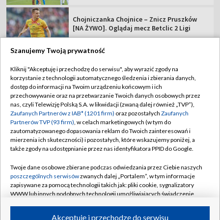
Chojniczanka Chojnice – Znicz Pruszków
[NA ŻYWO]. Oglądaj mecz Betclic 2 Ligi
Szanujemy Twoją prywatność
Kliknij "Akceptuję i przechodzę do serwisu", aby wyrazić zgody na
korzystanie z technologii automatycznego śledzenia i zbierania danych,
TVP
dostęp do informacji na Twoim urządzeniu końcowym i ich
Abonament TVP
Regulamin TVP
przechowywanie oraz na przetwarzanie Twoich danych osobowych przez
nas, czyli Telewizję Polską S.A. w likwidacji (zwaną dalej również „TVP”),
Polityka prywatności
Sklep TVP
Zaufanych Partnerów z IAB* (1201 firm)
oraz pozostałych
Zaufanych
Partnerów TVP (93 firm)
, w celach marketingowych (w tym do
Biuro Reklamy
Moje zgody
zautomatyzowanego dopasowania reklam do Twoich zainteresowań i
mierzenia ich skuteczności) i pozostałych, które wskazujemy poniżej, a
Oferta Handlowa
Biuro reklamy
także zgody na udostępnianie przez nas identyfikatora PPID do Google.
Telegazeta ogłoszenia
Kontakt
Twoje dane osobowe zbierane podczas odwiedzania przez Ciebie naszych
Emisja w TVP
poszczególnych serwisów
zwanych dalej „Portalem”, w tym informacje
zapisywane za pomocą technologii takich jak: pliki cookie, sygnalizatory
Kanały
Rada Programowa
WWW lub innych podobnych technologii umożliwiających świadczenie
dopasowanych i bezpiecznych usług, personalizację treści oraz reklam,
Ogłoszenia przetargowe
udostępnianie funkcji mediów społecznościowych oraz analizowanie
©2026 Telewizja Polska Spółka Akcyjna w likwidacji
Akceptuję i przechodzę do serwisu