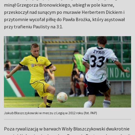
minął Grzegorza Bronowickiego, wbiegł w pole karne,
przeskoczył nad sunącym po murawie Herbertem Dickiem i
przytomnie wycofał piłkę do Pawła Brożka, który asystował
przy trafieniu Paulisty na 3:1.
Jakub Błaszczykowski w meczu z Legią w 2012 roku (fot. PAP)
Poza rywalizacją w barwach Wisły Błaszczykowski dwukrotnie