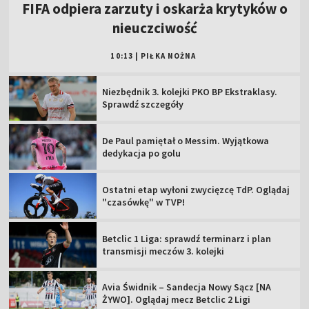
FIFA odpiera zarzuty i oskarża krytyków o
nieuczciwość
10:13
|
PIŁKA NOŻNA
Niezbędnik 3. kolejki PKO BP Ekstraklasy.
Sprawdź szczegóły
De Paul pamiętał o Messim. Wyjątkowa
dedykacja po golu
Ostatni etap wyłoni zwycięzcę TdP. Oglądaj
"czasówkę" w TVP!
Betclic 1 Liga: sprawdź terminarz i plan
transmisji meczów 3. kolejki
Avia Świdnik – Sandecja Nowy Sącz [NA
ŻYWO]. Oglądaj mecz Betclic 2 Ligi