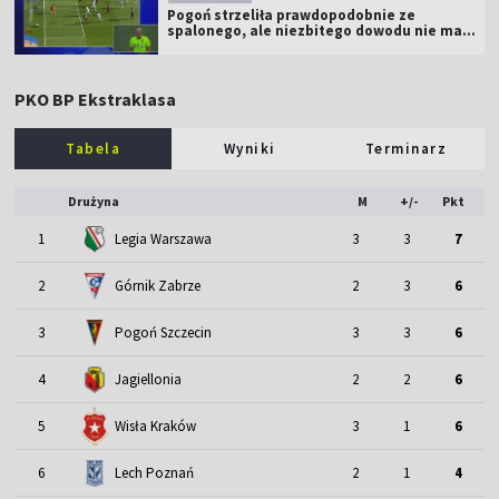
Pogoń strzeliła prawdopodobnie ze
spalonego, ale niezbitego dowodu nie ma...
PKO BP Ekstraklasa
Tabela
Wyniki
Terminarz
Drużyna
M
+/-
Pkt
1
Legia Warszawa
3
3
7
2
Górnik Zabrze
2
3
6
3
Pogoń Szczecin
3
3
6
4
Jagiellonia
2
2
6
5
Wisła Kraków
3
1
6
6
Lech Poznań
2
1
4