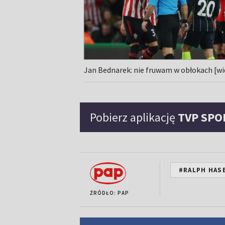
Jan Bednarek: nie fruwam w obłokach [w
Pobierz aplikację
TVP SPO
#RALPH HAS
ŹRÓDŁO: PAP