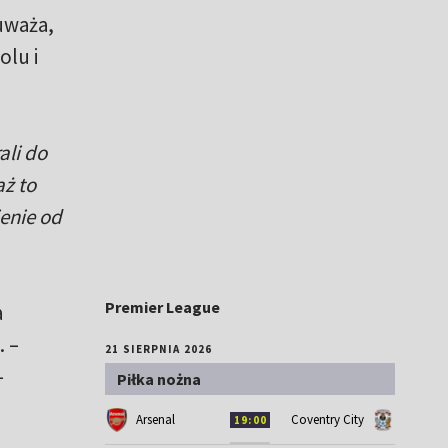
uważa,
lu i
ali do
ż to
ienie od
Premier League
a
 –
21 SIERPNIA 2026
–
Piłka nożna
Arsenal
Coventry City
19:00