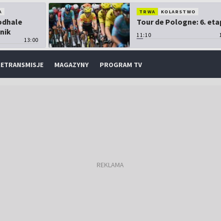
A
TRWA
KOLARSTWO
Podhale
Tour de Pologne: 6. eta
nik
11:10
13:00
ETRANSMISJE
MAGAZYNY
PROGRAM TV