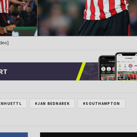
ideo]
RT
ENHUETTL
#JAN BEDNAREK
#SOUTHAMPTON