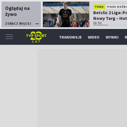
Oglądaj na
TRWA
PIŁKA NOŻN
Betclic 2 Liga: 
żywo
Nowy Targ – Hut
Kraków
10:53
ZOBACZ WIĘCEJ
TRANSMISJE
WIDEO
WYNIKI
R