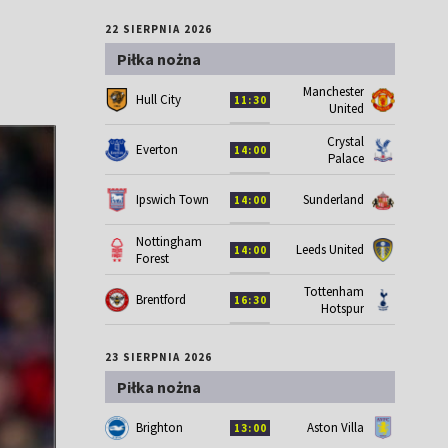
22 SIERPNIA 2026
Piłka nożna
Manchester
Hull City
11:30
United
Crystal
Everton
14:00
Palace
Ipswich Town
Sunderland
14:00
Nottingham
Leeds United
14:00
Forest
Tottenham
Brentford
16:30
Hotspur
23 SIERPNIA 2026
Piłka nożna
Brighton
Aston Villa
13:00