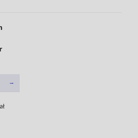
m
r
ał