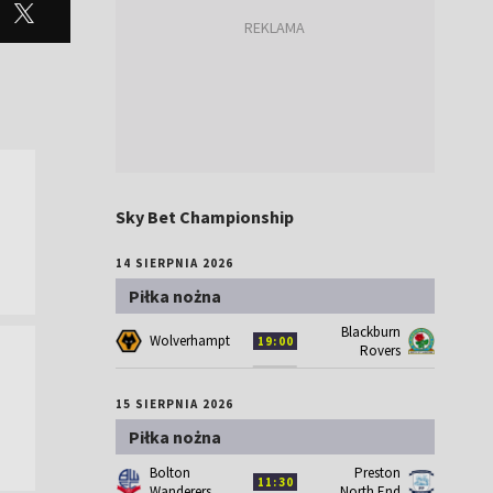
Sky Bet Championship
14 SIERPNIA 2026
Piłka nożna
Blackburn
Wolverhampton
19:00
Rovers
15 SIERPNIA 2026
Piłka nożna
Bolton
Preston
11:30
Wanderers
North End