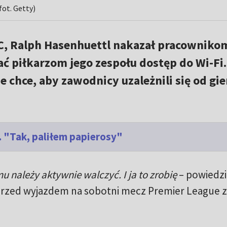
ot. Getty)
C, Ralph Hasenhuettl nakazał pracowniko
 piłkarzom jego zespołu dostęp do Wi-Fi.
e chce, aby zawodnicy uzależnili się od gie
. "Tak, paliłem papierosy"
u należy aktywnie walczyć. I ja to zrobię
– powiedzi
 przed wyjazdem na sobotni mecz Premier League z