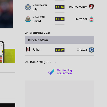
Manchester
Bournemouth
13:00
City
Newcastle
Liverpool
15:30
United
24 SIERPNIA 2026
Piłka nożna
Fulham
Chelsea
19:00
ZOBACZ WIĘCEJ