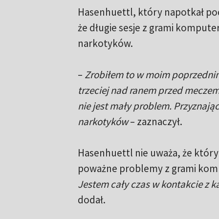
Hasenhuettl, który napotkał p
że długie sesje z grami komput
narkotyków.
–
Zrobiłem to w moim poprzednim 
trzeciej nad ranem przed mecze
nie jest mały problem. Przyznając
narkotyków
– zaznaczył.
Hasenhuettl nie uważa, że któ
poważne problemy z grami komp
Jestem cały czas w kontakcie z 
dodał.