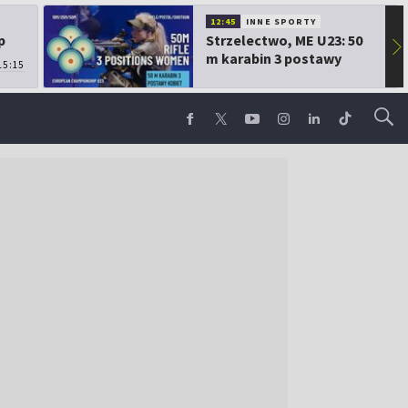
12:45
INNE SPORTY
p
Strzelectwo, ME U23: 50
▶
m karabin 3 postawy
15:15
kobiet