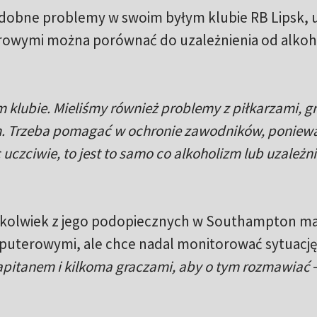
odobne problemy w swoim byłym klubie RB Lipsk, 
erowymi można porównać do uzależnienia od alkoho
klubie. Mieliśmy również problemy z piłkarzami, gr
m. Trzeba pomagać w ochronie zawodników, poniewa
 uczciwie, to jest to samo co alkoholizm lub uzależn
rykolwiek z jego podopiecznych w Southampton m
uterowymi, ale chce nadal monitorować sytuację.
kapitanem i kilkoma graczami, aby o tym rozmawiać