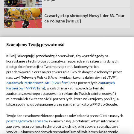
Czwarty etap skrócony! Nowy lider 83. Tour
de Pologne [WIDEO]
Szanujemy Twoją prywatność
TVP
Kliknij "Akceptuję i przechodzę do serwisu", aby wyrazić zgody na
korzystanie z technologii automatycznego śledzenia i zbierania danych,
Abonament TVP
Regulamin TVP
dostęp do informacji na Twoim urządzeniu końcowym i ich
Polityka prywatności
Sklep TVP
przechowywanie oraz na przetwarzanie Twoich danych osobowych przez
nas, czyli Telewizję Polską S.A. w likwidacji (zwaną dalej również „TVP”),
Biuro Reklamy
Moje zgody
Zaufanych Partnerów z IAB* (1201 firm)
oraz pozostałych
Zaufanych
Partnerów TVP (93 firm)
, w celach marketingowych (w tym do
Oferta Handlowa
Biuro reklamy
zautomatyzowanego dopasowania reklam do Twoich zainteresowań i
mierzenia ich skuteczności) i pozostałych, które wskazujemy poniżej, a
Telegazeta ogłoszenia
Kontakt
także zgody na udostępnianie przez nas identyfikatora PPID do Google.
Emisja w TVP
Twoje dane osobowe zbierane podczas odwiedzania przez Ciebie naszych
Kanały
Rada Programowa
poszczególnych serwisów
zwanych dalej „Portalem”, w tym informacje
zapisywane za pomocą technologii takich jak: pliki cookie, sygnalizatory
Ogłoszenia przetargowe
WWW lub innych podobnych technologii umożliwiających świadczenie