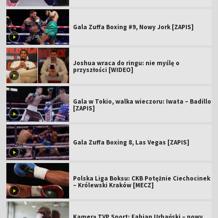
Gala Zuffa Boxing #9, Nowy Jork [ZAPIS]
Joshua wraca do ringu: nie myślę o
przyszłości [WIDEO]
Gala w Tokio, walka wieczoru: Iwata – Badillo
[ZAPIS]
Gala Zuffa Boxing 8, Las Vegas [ZAPIS]
Polska Liga Boksu: CKB Potężnie Ciechocinek
– Królewski Kraków [MECZ]
Kamerą TVP Sport: Fabian Urbański – nowy