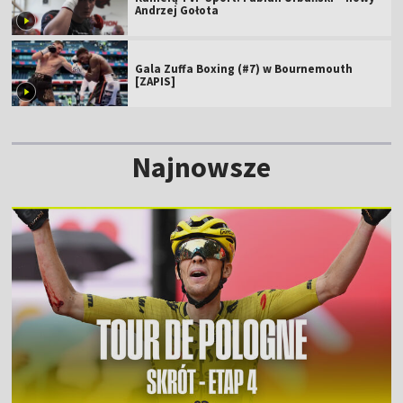
Andrzej Gołota
Gala Zuffa Boxing (#7) w Bournemouth
[ZAPIS]
Najnowsze