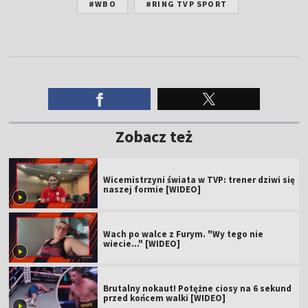
#WBO
#RING TVP SPORT
Zobacz też
Wicemistrzyni świata w TVP: trener dziwi się
naszej formie [WIDEO]
Wach po walce z Furym. "Wy tego nie
wiecie..." [WIDEO]
Brutalny nokaut! Potężne ciosy na 6 sekund
przed końcem walki [WIDEO]