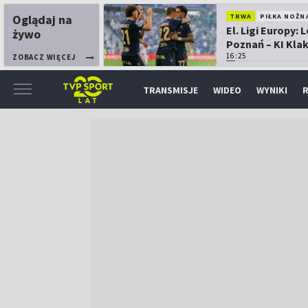
Oglądaj na
TRWA
PIŁKA NOŻN
El. Ligi Europy: 
żywo
Poznań – KI Kla
16:25
ZOBACZ WIĘCEJ
TRANSMISJE
WIDEO
WYNIKI
R