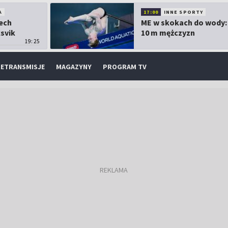
A
17:00
INNE SPORTY
Lech
ME w skokach do wody:
ksvik
10 m mężczyzn
19:25
ETRANSMISJE
MAGAZYNY
PROGRAM TV