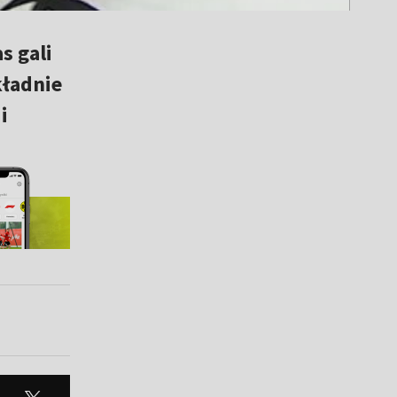
s gali
kładnie
i