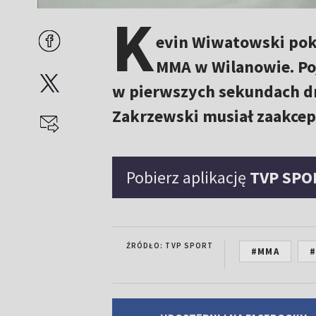
K
evin Wiwatowski pok
MMA w Wilanowie. Poj
w pierwszych sekundach dr
Zakrzewski musiał zaakcep
Pobierz aplikację
TVP SPO
ŹRÓDŁO: TVP SPORT
#MMA
#