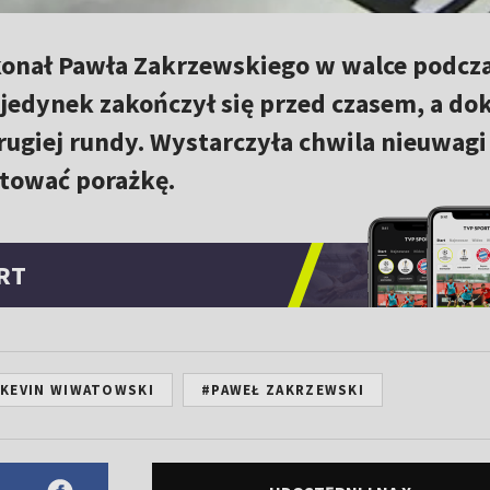
onał Pawła Zakrzewskiego w walce podcza
edynek zakończył się przed czasem, a do
ugiej rundy. Wystarczyła chwila nieuwagi 
tować porażkę.
RT
KEVIN WIWATOWSKI
#PAWEŁ ZAKRZEWSKI