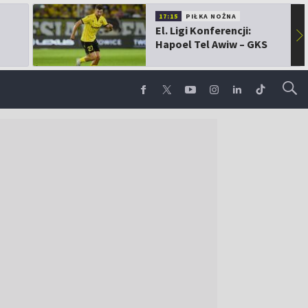
17:15
PIŁKA NOŻNA
El. Ligi Konferencji:
▶
Hapoel Tel Awiw – GKS
Katowice