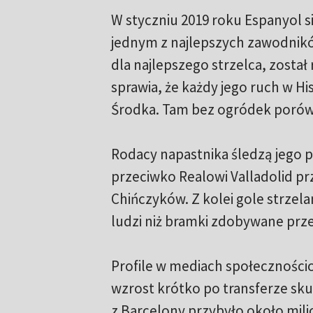
W styczniu 2019 roku Espanyol si
jednym z najlepszych zawodników
dla najlepszego strzelca, zosta
sprawia, że każdy jego ruch w H
Środka. Tam bez ogródek porówn
Rodacy napastnika śledzą jego 
przeciwko Realowi Valladolid pr
Chińczyków. Z kolei gole strzela
ludzi niż bramki zdobywane prz
Profile w mediach społecznośc
wzrost krótko po transferze sku
z Barcelony przybyło około mili