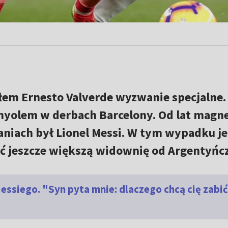
łem Ernesto Valverde wyzwanie specjalne.
anyolem w derbach Barcelony. Od lat mag
aniach był Lionel Messi. W tym wypadku j
ąć jeszcze większą widownię od Argentyńcz
ssiego. "Syn pyta mnie: dlaczego chcą cię zabi