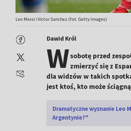
Leo Messi i Victor Sanchez (fot. Getty Images)
Dawid Król
W
sobotę przed zespo
zmierzyć się z Esp
dla widzów w takich spotk
jest ktoś, kto może ściągn
Dramatyczne wyznanie Leo Me
Argentynie?"