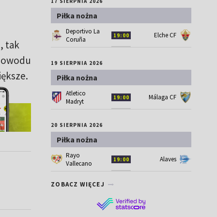
17 SIERPNIA 2026
Piłka nożna
Deportivo La
Elche CF
19:00
Coruña
, tak
 powodu
19 SIERPNIA 2026
iększe.
Piłka nożna
Atletico
Málaga CF
19:00
Madryt
20 SIERPNIA 2026
Piłka nożna
Rayo
Alaves
19:00
Vallecano
ZOBACZ WIĘCEJ