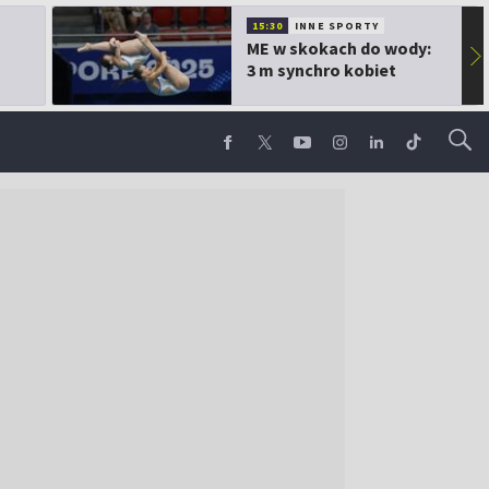
15:30
INNE SPORTY
ME w skokach do wody:
▶
3 m synchro kobiet