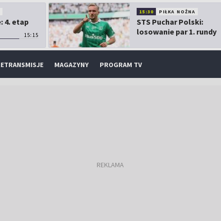
O
15:30
PIŁKA NOŻNA
 4. etap
STS Puchar Polski:
losowanie par 1. rundy
15:15
ETRANSMISJE
MAGAZYNY
PROGRAM TV