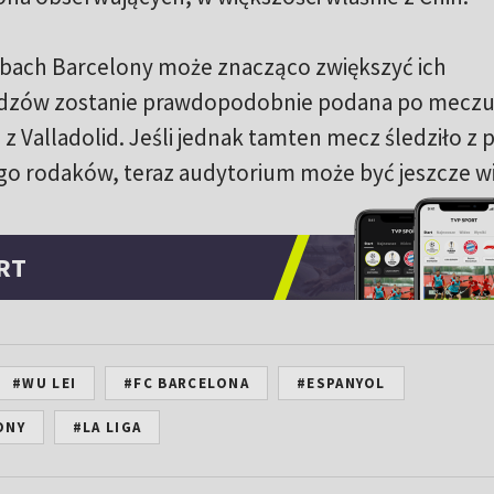
erbach Barcelony może znacząco zwiększyć ich
widzów zostanie prawdopodobnie podana po meczu
 z Valladolid. Jeśli jednak tamten mecz śledziło z
ego rodaków, teraz audytorium może być jeszcze w
RT
#WU LEI
#FC BARCELONA
#ESPANYOL
ONY
#LA LIGA