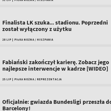
31 LIP
|
PIŁKA NOŻNA
/
HISZPANIA
Finalista LK szuka... stadionu. Poprzedni
został wyłączony z użytku
28 LIP
|
PIŁKA NOŻNA
/
HISZPANIA
Fabiański zakończył karierę. Zobacz jego
najlepsze interwencje w kadrze [WIDEO]
25 LIP
|
PIŁKA NOŻNA
/
REPREZENTACJA
Oficjalnie: gwiazda Bundesligi przeszła d
Barcelony!