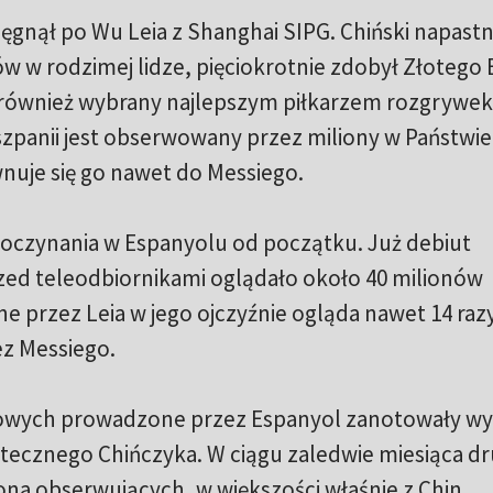
ęgnął po Wu Leia z Shanghai SIPG. Chiński napastn
 w rodzimej lidze, pięciokrotnie zdobył Złotego 
ł również wybrany najlepszym piłkarzem rozgrywek
iszpanii jest obserwowany przez miliony w Państwie
uje się go nawet do Messiego.
poczynania w Espanyolu od początku. Już debiut
zed teleodbiornikami oglądało około 40 milionów
ne przez Leia w jego ojczyźnie ogląda nawet 14 razy
ez Messiego.
iowych prowadzone przez Espanyol zanotowały wy
tecznego Chińczyka. W ciągu zaledwie miesiąca dr
ona obserwujących, w większości właśnie z Chin.