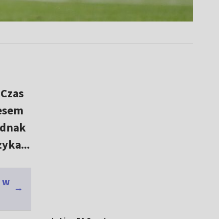
 Czas
nesem
ednak
yka...
ć w