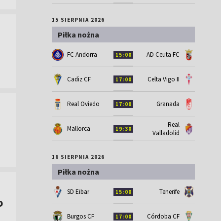
15 SIERPNIA 2026
Piłka nożna
FC Andorra
AD Ceuta FC
15:00
Cadiz CF
Celta Vigo II
17:00
Real Oviedo
Granada
17:00
Real
Mallorca
19:30
Valladolid
16 SIERPNIA 2026
Piłka nożna
SD Eibar
Tenerife
15:00
o
Burgos CF
Córdoba CF
17:00