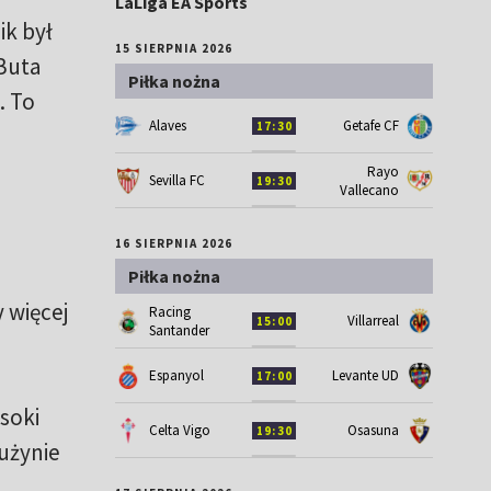
LaLiga EA Sports
ik był
15 SIERPNIA 2026
Buta
Piłka nożna
. To
Alaves
Getafe CF
17:30
Rayo
Sevilla FC
19:30
Vallecano
16 SIERPNIA 2026
Piłka nożna
 więcej
Racing
Villarreal
15:00
Santander
Espanyol
Levante UD
17:00
soki
Celta Vigo
Osasuna
19:30
użynie