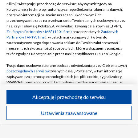
prezydenta FIFA
Kliknij "Akceptuję i przechodzę do serwisu", aby wyrazić zgody na
korzystanie z technologii automatycznego śledzenia i zbierania danych,
11:21
|
PIŁKA NOŻNA
dostęp do informacji na Twoim urządzeniu końcowym i ich
przechowywanie oraz na przetwarzanie Twoich danych osobowych przez
nas, czyli Telewizję Polską S.A. w likwidacji (zwaną dalej również „TVP”),
Strzelectwo, ME U23: 25 m pistolet kobiet,
Zaufanych Partnerów z IAB* (1201 firm)
oraz pozostałych
Zaufanych
finał [ZAPIS]
Partnerów TVP (93 firm)
, w celach marketingowych (w tym do
zautomatyzowanego dopasowania reklam do Twoich zainteresowań i
mierzenia ich skuteczności) i pozostałych, które wskazujemy poniżej, a
Co jedzą kolarze TDP? Kulisy mobilnej
także zgody na udostępnianie przez nas identyfikatora PPID do Google.
kuchni [WIDEO]
Twoje dane osobowe zbierane podczas odwiedzania przez Ciebie naszych
poszczególnych serwisów
zwanych dalej „Portalem”, w tym informacje
Rewanż Świątek za Roland Garros. "Jestem
zapisywane za pomocą technologii takich jak: pliki cookie, sygnalizatory
ciekawa, co Iga zmieni"
WWW lub innych podobnych technologii umożliwiających świadczenie
dopasowanych i bezpiecznych usług, personalizację treści oraz reklam,
udostępnianie funkcji mediów społecznościowych oraz analizowanie
Maciek Rutkowski przepłynął Bałtyk w
Akceptuję i przechodzę do serwisu
ruchu w Internecie.
rekordowym czasie [WIDEO]
Twoje dane osobowe zbierane podczas odwiedzania przez Ciebie
Ustawienia zaawansowane
News
Transmisje
Wideo
Więcej
poszczególnych serwisów
na Portalu, takie jak adresy IP, identyfikatory
Rekord Guinnessa za przepłynięcie Bałtyku
Twoich urządzeń końcowych i identyfikatory plików cookie, informacje o
w rękach Polaka. Wielki wyczyn!
DO GÓRY
Twoich wyszukiwaniach w serwisach Portalu czy historia odwiedzin będą
przetwarzane przez TVP,
Zaufanych Partnerów z IAB
oraz pozostałych