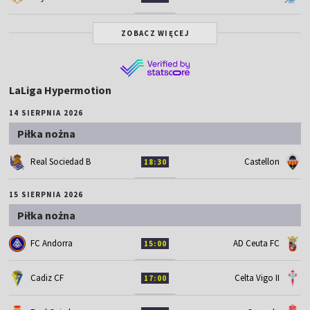
ZOBACZ WIĘCEJ
LaLiga Hypermotion
14 SIERPNIA 2026
Piłka nożna
Real Sociedad B
Castellon
18:30
15 SIERPNIA 2026
Piłka nożna
FC Andorra
AD Ceuta FC
15:00
Cadiz CF
Celta Vigo II
17:00