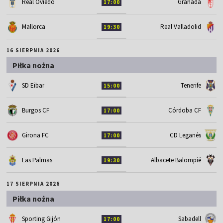
Real Oviedo
Granada
17:00
Mallorca
Real Valladolid
19:30
16 SIERPNIA 2026
Piłka nożna
SD Eibar
Tenerife
15:00
Burgos CF
Córdoba CF
17:00
Girona FC
CD Leganés
17:00
Las Palmas
Albacete Balompié
19:30
17 SIERPNIA 2026
Piłka nożna
Sporting Gijón
Sabadell
17:00