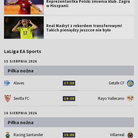
Reprezentantka Polski zmienia klub. Zagra
w Hiszpanii
Real Madryt z rekordem transferowym!
Takich pieniędzy jeszcze nie było
LaLiga EA Sports
15 SIERPNIA 2026
Piłka nożna
Alaves
Getafe CF
17:30
Sevilla FC
Rayo Vallecano
19:30
16 SIERPNIA 2026
Piłka nożna
Racing Santander
Villarreal
15:00