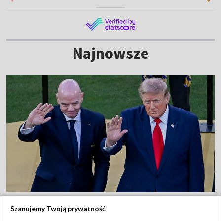
Najnowsze
Błysnęli na mundialu, żądają dymisji
Szanujemy Twoją prywatność