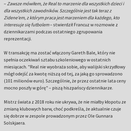
–
Zawsze mówiłem, że Real to marzenie dla wszystkich dzieci i
dla wszystkich zawodników. Szczególnie jest tak teraz z
Zidene’em, z którym praca jest marzeniem dla każdego, kto
interesuje się futbolem
– stwierdził Francuz w rozmowie z
dziennikarzami podczas ostatniego zgrupowania
reprezentacji.
W transakcję ma zostać włączony Gareth Bale, który nie
spełnia oczekiwań sztabu szkoleniowego w ostatnich
miesiącach. "Real nie wyobraża sobie, aby walijski skrzydłowy
mógł odejść za kwotę niższą od tej, za jaką go sprowadzono
(101 milionów euro). Szczególnie, że przez ostatnie lata ceny
mocno poszły w górę" – piszą hiszpańscy dziennikarze.
Mistrz świata z 2018 roku nie ukrywa, że nie miałby kłopotu ze
zmianą klubowych barw, choć podkreśla, że aktualnie czuje
się dobrze w zespole prowadzonym przez Ole Gunnara
Solskjaera.