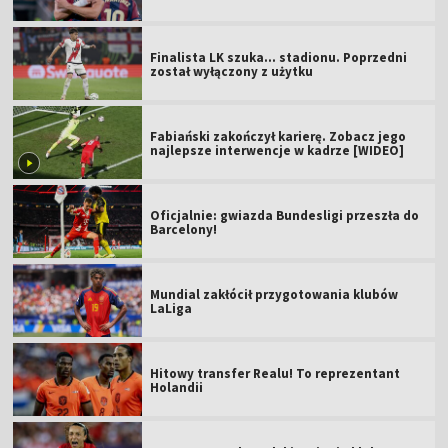
Finalista LK szuka... stadionu. Poprzedni
został wyłączony z użytku
Fabiański zakończył karierę. Zobacz jego
najlepsze interwencje w kadrze [WIDEO]
Oficjalnie: gwiazda Bundesligi przeszła do
Barcelony!
Mundial zakłócił przygotowania klubów
LaLiga
Hitowy transfer Realu! To reprezentant
Holandii