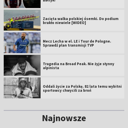
Bałtyk!
Zacięta walka polskiej ósemki. Do podium
brakło niewiele [WIDEO]
Mecz Lecha w el. LE i Tour de Pologne.
Sprawdź plan transmisji TVP
Tragedia na Broad Peak. Nie żyje słynny
alpinista
Oddali życie za Polskę. 82 lata temu wybitni
sportowcy chwycili za broń
Najnowsze