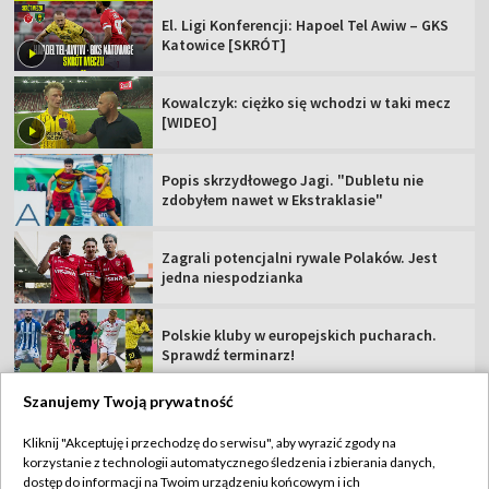
Lech ze skromną zaliczką przed
rewanżem. "Tego elementu zabrakło"
20:42
|
PIŁKA NOŻNA
/
LIGA EUROPY
Bartlewicz: popełniliśmy głupie błędy
[WIDEO]
El. Ligi Konferencji: Hapoel Tel Awiw – GKS
Katowice [SKRÓT]
Kowalczyk: ciężko się wchodzi w taki mecz
[WIDEO]
Popis skrzydłowego Jagi. "Dubletu nie
zdobyłem nawet w Ekstraklasie"
Szanujemy Twoją prywatność
Kliknij "Akceptuję i przechodzę do serwisu", aby wyrazić zgody na
Zagrali potencjalni rywale Polaków. Jest
korzystanie z technologii automatycznego śledzenia i zbierania danych,
jedna niespodzianka
dostęp do informacji na Twoim urządzeniu końcowym i ich