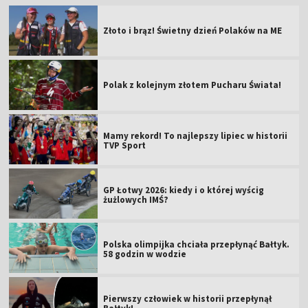
Złoto i brąz! Świetny dzień Polaków na ME
Polak z kolejnym złotem Pucharu Świata!
Mamy rekord! To najlepszy lipiec w historii
TVP Sport
GP Łotwy 2026: kiedy i o której wyścig
żużlowych IMŚ?
Polska olimpijka chciała przepłynąć Bałtyk.
58 godzin w wodzie
Pierwszy człowiek w historii przepłynął