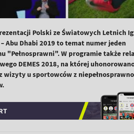
ezentacji Polski ze Światowych Letnich I
 – Abu Dhabi 2019 to temat numer jeden
u "Pełnosprawni". W programie także rela
owego DEMES 2018, na której uhonorowano
az wizyty u sportowców z niepełnosprawno
w.
RT