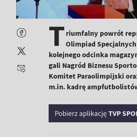
T
riumfalny powrót repr
Olimpiad Specjalnych
kolejnego odcinka magazyn
gali Nagród Biznesu Sport
Komitet Paraolimpijski or
m.in. kadrę ampfutbolistó
Pobierz aplikację
TVP SPO