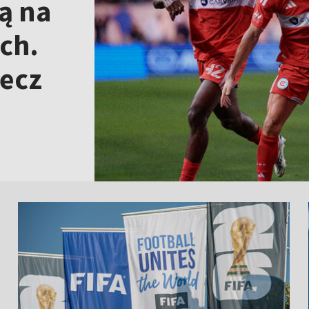
ą na
ch.
mecz