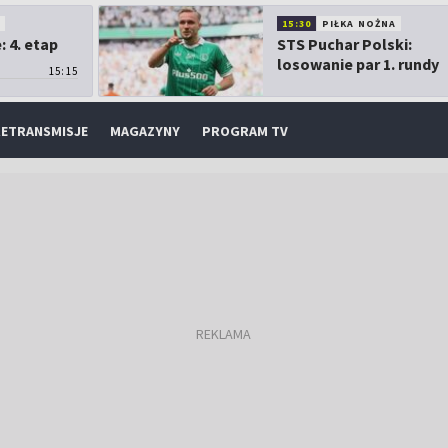
O
15:30
PIŁKA NOŻNA
 4. etap
STS Puchar Polski:
losowanie par 1. rundy
15:15
ETRANSMISJE
MAGAZYNY
PROGRAM TV