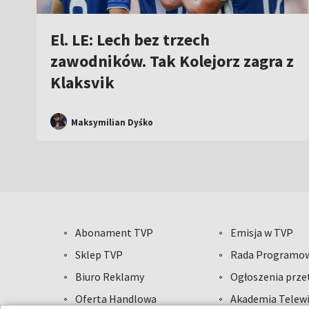
El. LE: Lech bez trzech
zawodników. Tak Kolejorz zagra z
Klaksvik
Maksymilian Dyśko
Abonament TVP
Emisja w TVP
Sklep TVP
Rada Programo
Biuro Reklamy
Ogłoszenia prz
Oferta Handlowa
Akademia Telewi