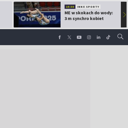
15:30
INNE SPORTY
ME w skokach do wody:
▶
3 m synchro kobiet