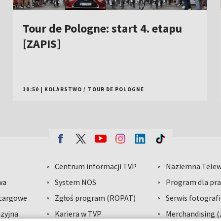
Tour de Pologne: start 4. etapu
[ZAPIS]
10:50
|
KOLARSTWO
/
TOUR DE POLOGNE
Centrum informacji TVP
Naziemna Telew
wa
System NOS
Program dla pra
etargowe
Zgłoś program (ROPAT)
Serwis fotograf
zyjna
Kariera w TVP
Merchandising (