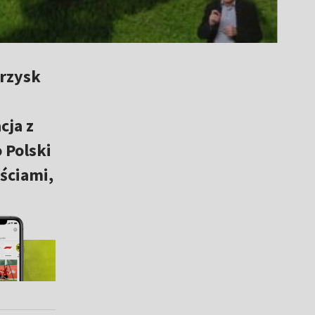
grzysk
cja z
 Polski
ściami,