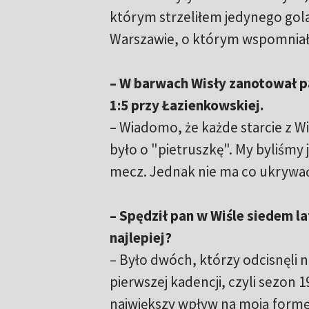
którym strzeliłem jedynego gola
Warszawie, o którym wspomniał
– W barwach Wisły zanotował pan
1:5 przy Łazienkowskiej.
– Wiadomo, że każde starcie z Wi
było o "pietruszkę". My byliśmy 
mecz. Jednak nie ma co ukrywać,
– Spędził pan w Wiśle siedem l
najlepiej?
– Było dwóch, którzy odcisnęli n
pierwszej kadencji, czyli sezon 
największy wpływ na moją form