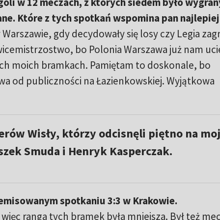
 goli w 12 meczach, z których siedem było wygran
ne. Które z tych spotkań wspomina pan najlepiej
 Warszawie, gdy decydowały się losy czy Legia zag
wicemistrzostwo, bo Polonia Warszawa już nam uci
ch moich bramkach. Pamiętam to doskonale, bo
wa od publiczności na Łazienkowskiej. Wyjątkowa
rów Wisły, którzy odcisnęli piętno na moj
iszek Smuda i Henryk Kasperczak.
zremisowanym spotkaniu 3:3 w Krakowie.
 więc ranga tych bramek była mniejsza. Był też me