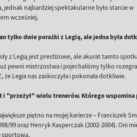
, jednak najbardziej spektakularne było starcie w
em wcześniej.
 tylko dwie porażki z Legią, ale jedna była dotk
sły z Legią jest prestiżowe, ale akurat tamto spotk
już pewni mistrzostwa i pojechaliśmy tylko rozegra
 że Legia nas zaskoczyła i pokonała dotkliwie.
at i "przeżył" wielu trenerów. Którego wspomina
ajwiększe piętno na mojej karierze – Franciszek S
1998/99 oraz Henryk Kasperczak (2002-2004). Oni mie
ę sportową.