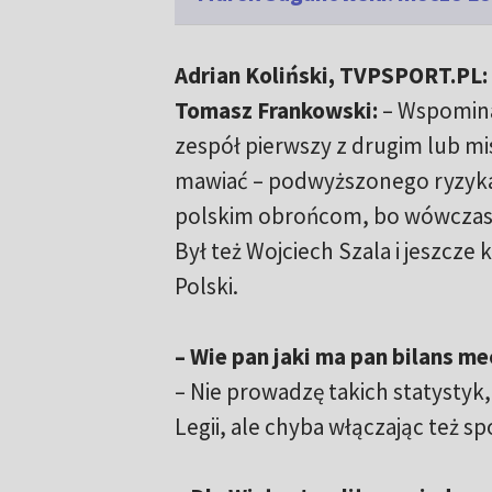
Adrian Koliński, TVPSPORT.PL:
Tomasz Frankowski:
– Wspomina
zespół pierwszy z drugim lub mis
mawiać – podwyższonego ryzyka
polskim obrońcom, bo wówczas pa
Był też Wojciech Szala i jeszcze
Polski.
– Wie pan jaki ma pan bilans m
– Nie prowadzę takich statystyk,
Legii, ale chyba włączając też sp