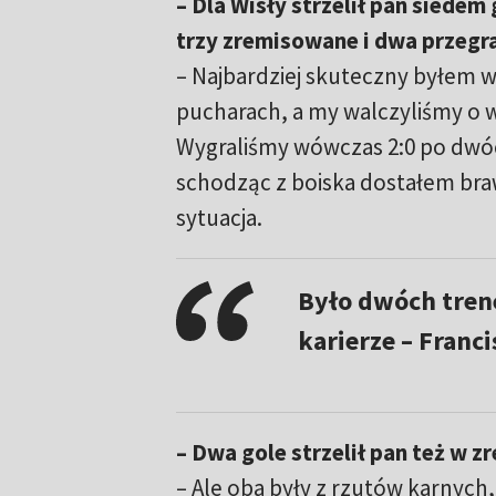
– Dla Wisły strzelił pan siedem
trzy zremisowane i dwa przegra
– Najbardziej skuteczny byłem w
pucharach, a my walczyliśmy o 
Wygraliśmy wówczas 2:0 po dwó
schodząc z boiska dostałem bra
sytuacja.
Było dwóch trene
karierze – Franc
– Dwa gole strzelił pan też w 
– Ale oba były z rzutów karnych,