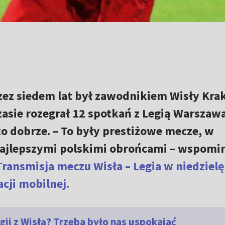
ez siedem lat był zawodnikiem Wisły Kr
asie rozegrał 12 spotkań z Legią Warszawa
 dobrze. – To były prestiżowe mecze, w
najlepszymi polskimi obrońcami – wspomi
Transmisja meczu Wisła – Legia w niedzielę
cji mobilnej.
ii z Wisłą? Trzeba było nas uspokajać