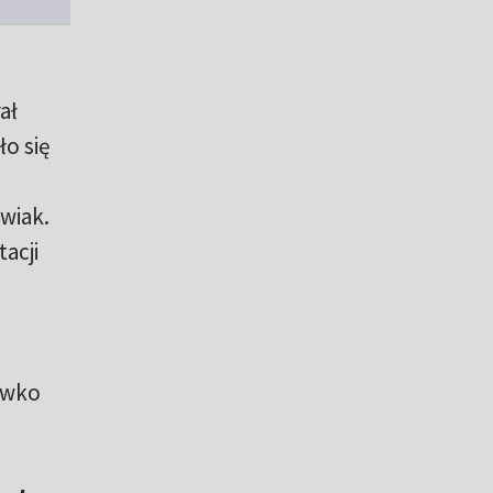
ał
o się
wiak.
acji
ciwko