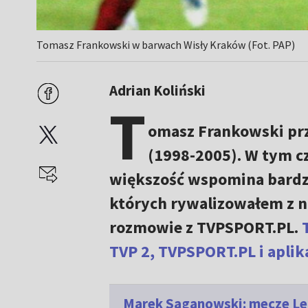
Tomasz Frankowski w barwach Wisły Kraków (Fot. PAP)
Adrian Koliński
T
omasz Frankowski prz
(1998-2005). W tym cz
większość wspomina bardzo
których rywalizowałem z 
rozmowie z TVPSPORT.PL.
TVP 2, TVPSPORT.PL i aplika
Marek Saganowski: mecze Leg