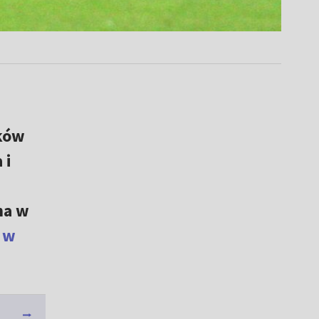
aków
 i
na w
 w