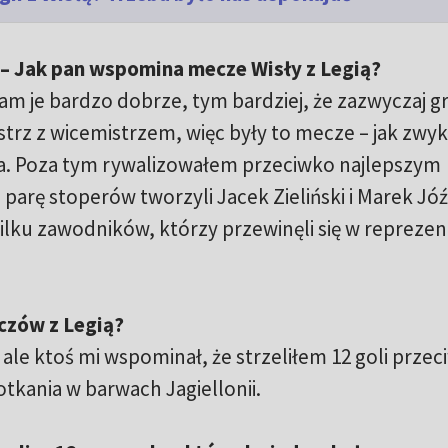
 – Jak pan wspomina mecze Wisły z Legią?
m je bardzo dobrze, tym bardziej, że zazwyczaj gr
trz z wicemistrzem, więc były to mecze – jak zwykł
. Poza tym rywalizowałem przeciwko najlepszym
rę stoperów tworzyli Jacek Zieliński i Marek Jóź
 kilku zawodników, którzy przewinęli się w reprezent
eczów z Legią?
 ale ktoś mi wspominał, że strzeliłem 12 goli prze
otkania w barwach Jagiellonii.