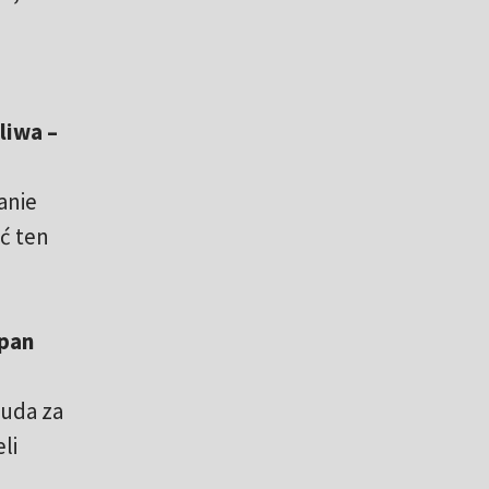
liwa –
anie
ć ten
 pan
muda za
li