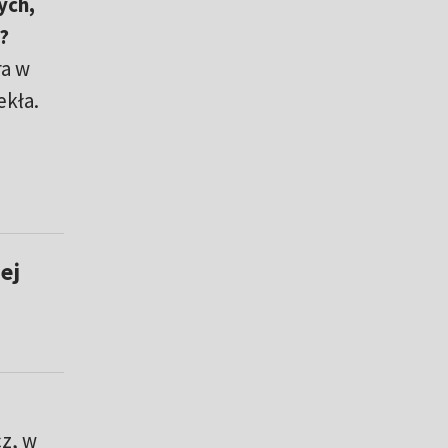
ych,
?
ra w
ekła.
ej
cz, w