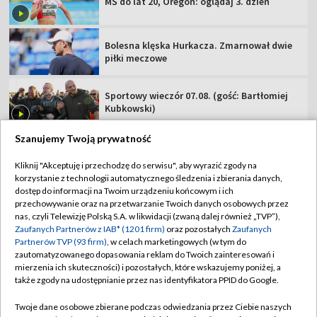
MŚ do lat 20, Oregon: oglądaj 3. dzień
Bolesna klęska Hurkacza. Zmarnował dwie
piłki meczowe
Sportowy wieczór 07.08. (gość: Bartłomiej
Kubkowski)
Szanujemy Twoją prywatność
Kliknij "Akceptuję i przechodzę do serwisu", aby wyrazić zgody na
korzystanie z technologii automatycznego śledzenia i zbierania danych,
TVP
dostęp do informacji na Twoim urządzeniu końcowym i ich
przechowywanie oraz na przetwarzanie Twoich danych osobowych przez
Abonament TVP
Regulamin TVP
nas, czyli Telewizję Polską S.A. w likwidacji (zwaną dalej również „TVP”),
Polityka prywatności
Sklep TVP
Zaufanych Partnerów z IAB* (1201 firm)
oraz pozostałych
Zaufanych
Partnerów TVP (93 firm)
, w celach marketingowych (w tym do
Biuro Reklamy
Moje zgody
zautomatyzowanego dopasowania reklam do Twoich zainteresowań i
mierzenia ich skuteczności) i pozostałych, które wskazujemy poniżej, a
Oferta Handlowa
Biuro reklamy
także zgody na udostępnianie przez nas identyfikatora PPID do Google.
Telegazeta ogłoszenia
Kontakt
Twoje dane osobowe zbierane podczas odwiedzania przez Ciebie naszych