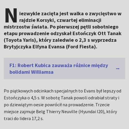
N
iezwykle zacięta jest walka o zwycięstwo w
rajdzie Korsyki, czwartej eliminacji
mistrzostw świata. Po pierwszej pętli sobotniego
etapu prowadzenie odzyskał Estończyk Ott Tanak
(Toyota Yaris), który zaledwie o 2,3 s wyprzedza
Brytyjczyka Elfyna Evansa (Ford Fiesta).
F1: Robert Kubica zauważa różnice między
bolidami Williamsa
Po piątkowych odcinkach specjalnych to Evans był lepszy od
Estończyka o 4,5 s. W sobotę Tanak powoli odrabiał straty i
po dziewiątym oesie powrócił na prowadzenie. Trzecie
miejsce zajmuje Belg Thierry Neuville (Hyundai I20), który
traci do lidera 17,2 s.