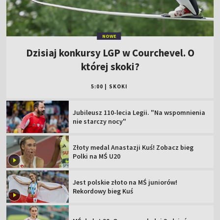
NOWE
Dzisiaj konkursy LGP w Courchevel. O
której skoki?
5:00
|
SKOKI
Jubileusz 110-lecia Legii. "Na wspomnienia
nie starczy nocy"
Złoty medal Anastazji Kuś! Zobacz bieg
Polki na MŚ U20
Jest polskie złoto na MŚ juniorów!
Rekordowy bieg Kuś