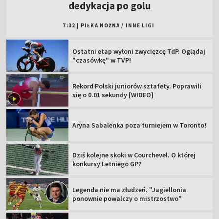
dedykacja po golu
7:32
|
PIŁKA NOŻNA
/
INNE LIGI
Ostatni etap wyłoni zwycięzcę TdP. Oglądaj
"czasówkę" w TVP!
Rekord Polski juniorów sztafety. Poprawili
się o 0.01 sekundy [WIDEO]
Aryna Sabalenka poza turniejem w Toronto!
Dziś kolejne skoki w Courchevel. O której
konkursy Letniego GP?
Legenda nie ma złudzeń. "Jagiellonia
ponownie powalczy o mistrzostwo"