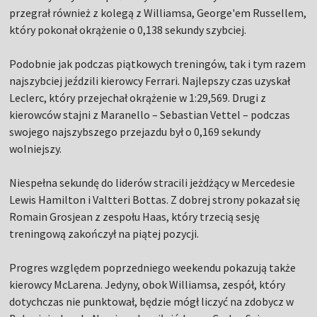
przegrał również z kolegą z Williamsa, George'em Russellem,
który pokonał okrążenie o 0,138 sekundy szybciej.
Podobnie jak podczas piątkowych treningów, tak i tym razem
najszybciej jeździli kierowcy Ferrari. Najlepszy czas uzyskał
Leclerc, który przejechał okrążenie w 1:29,569. Drugi z
kierowców stajni z Maranello – Sebastian Vettel – podczas
swojego najszybszego przejazdu był o 0,169 sekundy
wolniejszy.
Niespełna sekundę do liderów stracili jeżdżący w Mercedesie
Lewis Hamilton i Valtteri Bottas. Z dobrej strony pokazał się
Romain Grosjean z zespołu Haas, który trzecią sesję
treningową zakończył na piątej pozycji.
Progres względem poprzedniego weekendu pokazują także
kierowcy McLarena. Jedyny, obok Williamsa, zespół, który
dotychczas nie punktował, będzie mógł liczyć na zdobycz w