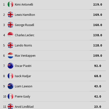
1
Kimi Antonelli
219.0
2
Lewis Hamilton
169.0
3
George Russell
160.0
4
Charles Leclerc
138.0
5
Lando Norris
128.0
6
Max Verstappen
109.0
7
Oscar Piastri
92.0
8
Isack Hadjar
68.0
9
Liam Lawson
43.0
10
Pierre Gasly
42.0
11
Arvid Lindblad
23.0