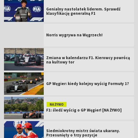
Genialny nastolatek liderem. Sprawdź
klasyfikację generalną F1
Norris wygrywa na Węgrzech!
Zmiana w kalendarzu F1. Kierowcy powrócą
na kultowy tor
GP Węgier: kiedy kolejny wyścig Formuły 1?
NA ŻYWO
F1: śledź wyścig o GP Węgier! [NA ŻYWO]
Siedmiokrotny mistrz świata ukarany.
Przesunięty o trzy pozycje