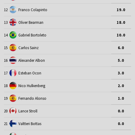
12
Franco Colapinto
19.0
13
Oliver Bearman
18.0
14
Gabriel Bortoleto
10.0
15
Carlos Sainz
6.0
16
Alexander Albon
5.0
17
Esteban Ocon
3.0
18
Nico Hulkenberg
2.0
19
Fernando Alonso
1.0
20
Lance Stroll
0.0
21
Valtteri Bottas
0.0