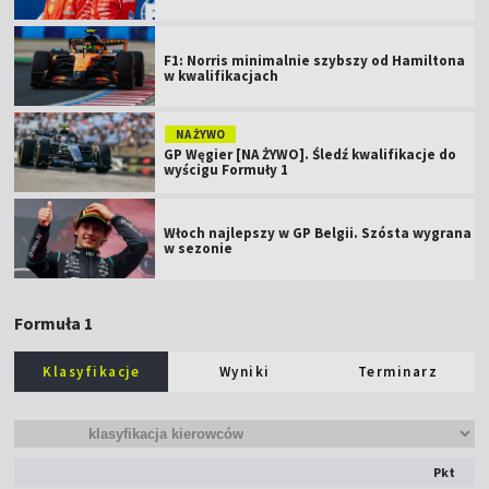
F1: Norris minimalnie szybszy od Hamiltona
w kwalifikacjach
NA ŻYWO
GP Węgier [NA ŻYWO]. Śledź kwalifikacje do
wyścigu Formuły 1
Włoch najlepszy w GP Belgii. Szósta wygrana
w sezonie
Formuła 1
Klasyfikacje
Wyniki
Terminarz
Pkt