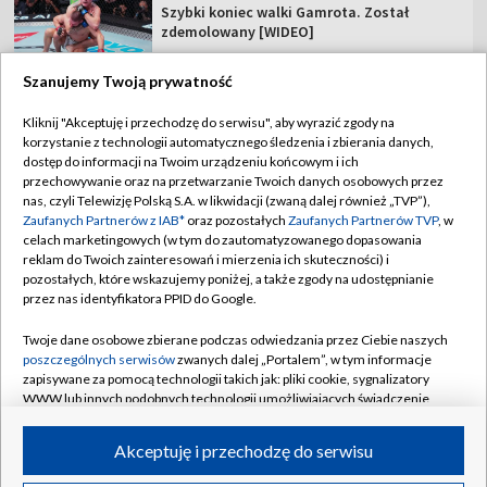
Szybki koniec walki Gamrota. Został
zdemolowany [WIDEO]
Szanujemy Twoją prywatność
Kliknij "Akceptuję i przechodzę do serwisu", aby wyrazić zgody na
korzystanie z technologii automatycznego śledzenia i zbierania danych,
TVP
dostęp do informacji na Twoim urządzeniu końcowym i ich
Abonament TVP
Regulamin TVP
przechowywanie oraz na przetwarzanie Twoich danych osobowych przez
nas, czyli Telewizję Polską S.A. w likwidacji (zwaną dalej również „TVP”),
Polityka prywatności
Sklep TVP
Zaufanych Partnerów z IAB*
oraz pozostałych
Zaufanych Partnerów TVP
, w
celach marketingowych (w tym do zautomatyzowanego dopasowania
Biuro Reklamy
Moje zgody
reklam do Twoich zainteresowań i mierzenia ich skuteczności) i
pozostałych, które wskazujemy poniżej, a także zgody na udostępnianie
Oferta Handlowa
Biuro reklamy
przez nas identyfikatora PPID do Google.
Telegazeta ogłoszenia
Kontakt
Twoje dane osobowe zbierane podczas odwiedzania przez Ciebie naszych
Emisja w TVP
poszczególnych serwisów
zwanych dalej „Portalem”, w tym informacje
zapisywane za pomocą technologii takich jak: pliki cookie, sygnalizatory
Kanały
Rada Programowa
WWW lub innych podobnych technologii umożliwiających świadczenie
dopasowanych i bezpiecznych usług, personalizację treści oraz reklam,
Ogłoszenia przetargowe
udostępnianie funkcji mediów społecznościowych oraz analizowanie
©2026 Telewizja Polska Spółka Akcyjna w likwidacji
Akceptuję i przechodzę do serwisu
ruchu w Internecie.
Akademia Telewizyjna