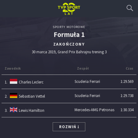
SPORTY MOTOROWE
Formuła 1
ZAKOŃCZONY
30 marca 2019, Grand Prix Bahrajnu trening 3
Zawodnik
Zespół
Czas
Scuderia Ferrari
1:29.569
1.
Charles Leclerc
Scuderia Ferrari
1:29.738
2.
Sebastian Vettel
Mercedes-AMG Petronas
1:30.334
3.
Lewis Hamilton
ROZWIŃ