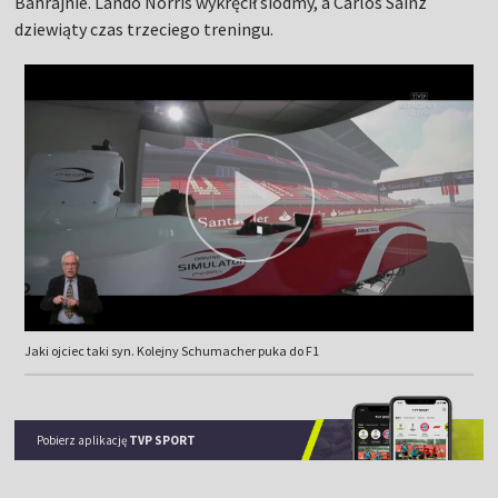
Bahrajnie. Lando Norris wykręcił siódmy, a Carlos Sainz
dziewiąty czas trzeciego treningu.
Jaki ojciec taki syn. Kolejny Schumacher puka do F1
Pobierz aplikację
TVP SPORT