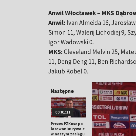
Anwil Włocławek – MKS Dąbrowa 
Anwil:
Ivan Almeida 16, Jarosław
Simon 11, Walerij Lichodiej 9, S
Igor Wadowski 0.
MKS:
Cleveland Melvin 25, Mateu
11, Deng Deng 11, Ben Richardson
Jakub Kobel 0.
Następne
00:01:11
Prezes PZKosz po
losowaniu: rywale
w naszym zasięgu