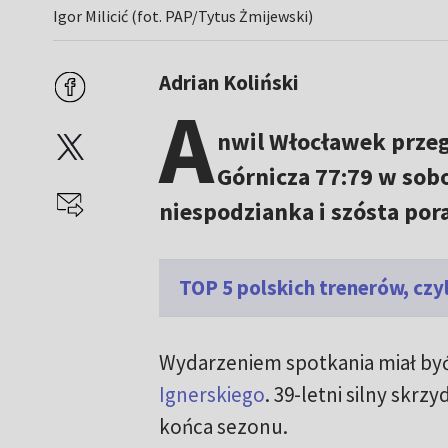
Igor Milicić (fot. PAP/Tytus Żmijewski)
Adrian Koliński
A
nwil Włocławek przeg
Górnicza 77:79 w sob
niespodzianka i szósta por
TOP 5 polskich trenerów, czyl
Wydarzeniem spotkania miał by
Ignerskiego
. 39-letni silny skr
końca sezonu.