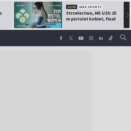
10:00
INNE SPORTY
p
Strzelectwo, ME U23: 25
▶
m pistolet kobiet, finał