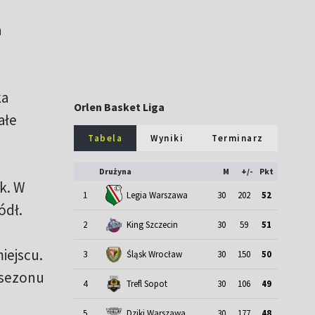
a
ka
Orlen Basket Liga
ałe
Tabela
Wyniki
Terminarz
Drużyna
M
+/-
Pkt
k. W
1
Legia Warszawa
30
202
52
ódł.
2
King Szczecin
30
59
51
iejscu.
3
Śląsk Wrocław
30
150
50
c sezonu
4
Trefl Sopot
30
106
49
5
Dziki Warszawa
30
177
48