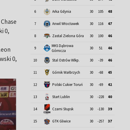
6
Arka Gdynia
30
105
48
, Chase
7
Anwil Włocławek
30
116
47
i 0,
8
Zastal Zielona Góra
30
100
46
MKS Dąbrowa
 Leon
9
30
51
46
Górnicza
wski 0,
10
Stal Ostrów Wlkp.
30
-39
46
11
Górnik Wałbrzych
30
-68
45
12
Polski Cukier Toruń
30
-69
42
13
Start Lublin
30
-228
40
14
Czarni Słupsk
30
-130
39
15
GTK Gliwice
30
-257
37