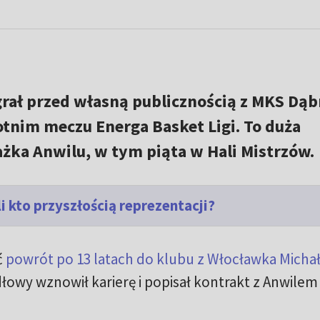
rał przed własną publicznością z MKS Dą
otnim meczu Energa Basket Ligi. To duża
ażka Anwilu, w tym piąta w Hali Mistrzów.
i kto przyszłością reprezentacji?
ć
powrót po 13 latach do klubu z Włocławka Micha
zydłowy wznowił karierę i popisał kontrakt z Anwilem