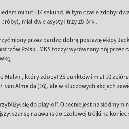
 siedem minut i 14 sekund. W tym czasie zdobył dw
próby), miał dwie asysty i trzy zbiórki.
przyćmiony przez bardzo dobrą postawę ekipy Jac
mistrzów Polski. MKS toczył wyrównany bój przez c
ówkę.
d Melvin, który zdobył 25 punktów i miał 10 zbióre
 Ivan Almeida (16), ale w kluczowych akcjach zawi
ybliżył się do play-off. Obecnie jest na siódmym m
iejszył szansę na awans do czołowej trójki na konie