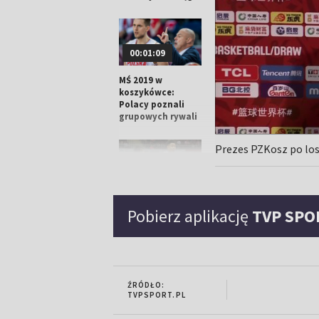
00:01:09
MŚ 2019 w
koszykówce:
Polacy poznali
grupowych rywali
Prezes PZKosz po lo
Echa losowania
Pobierz aplikację
TVP SPO
MŚ 2019.
"Mieliśmy dużo
szczęścia"
ŹRÓDŁO:
TVPSPORT.PL