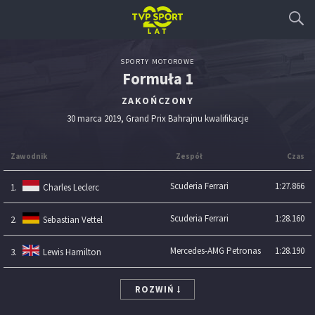
SPORTY MOTOROWE
Formuła 1
ZAKOŃCZONY
30 marca 2019, Grand Prix Bahrajnu kwalifikacje
Zawodnik
Zespół
Czas
Scuderia Ferrari
1:27.866
1.
Charles Leclerc
Scuderia Ferrari
1:28.160
2.
Sebastian Vettel
Mercedes-AMG Petronas
1:28.190
3.
Lewis Hamilton
ROZWIŃ