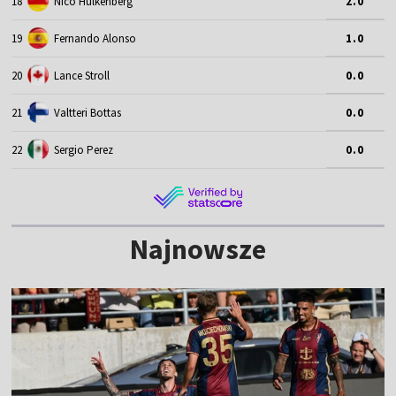
18
Nico Hulkenberg
2.0
19
Fernando Alonso
1.0
20
Lance Stroll
0.0
21
Valtteri Bottas
0.0
22
Sergio Perez
0.0
Najnowsze