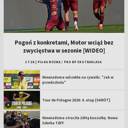
Pogoń z konkretami, Motor wciąż bez
zwycięstwa w sezonie [WIDEO]
17:26
|
PIŁKA NOŻNA
/
PKO BP EKSTRAKLASA
Niewiadoma wściekła na rywalki. "Jak w
przedszkolu"
Tour de Pologne 2026: 6. etap [SKRÓT]
Niewiadoma straciła żółtą koszulkę. Nowa
liderka TdFF