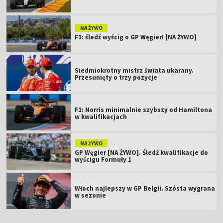
NA ŻYWO
F1: śledź wyścig o GP Węgier! [NA ŻYWO]
Siedmiokrotny mistrz świata ukarany.
Przesunięty o trzy pozycje
F1: Norris minimalnie szybszy od Hamiltona
w kwalifikacjach
NA ŻYWO
GP Węgier [NA ŻYWO]. Śledź kwalifikacje do
wyścigu Formuły 1
Włoch najlepszy w GP Belgii. Szósta wygrana
w sezonie