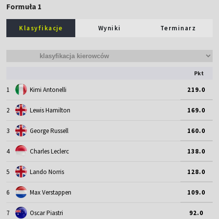
Formuła 1
Klasyfikacje
Wyniki
Terminarz
Pkt
1
Kimi Antonelli
219.0
2
Lewis Hamilton
169.0
3
George Russell
160.0
4
Charles Leclerc
138.0
5
Lando Norris
128.0
6
Max Verstappen
109.0
7
Oscar Piastri
92.0