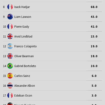
8
Isack Hadjar
68.0
9
Liam Lawson
43.0
10
Pierre Gasly
42.0
11
Arvid Lindblad
23.0
12
Franco Colapinto
19.0
13
Oliver Bearman
18.0
14
Gabriel Bortoleto
10.0
15
Carlos Sainz
6.0
16
Alexander Albon
5.0
17
Esteban Ocon
3.0