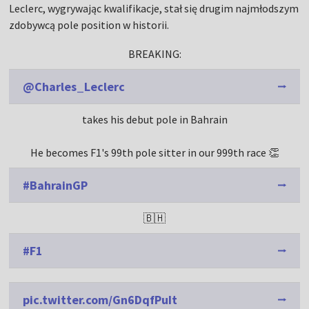
Leclerc, wygrywając kwalifikacje, stał się drugim najmłodszym
zdobywcą pole position w historii.
BREAKING:
@Charles_Leclerc
takes his debut pole in Bahrain
He becomes F1's 99th pole sitter in our 999th race 👏
#BahrainGP
🇧🇭
#F1
pic.twitter.com/Gn6DqfPuIt