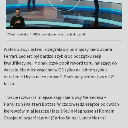
"Okiem redakcji". DRS i powiększenie tylnych skrzydeł
Walka o zwycięstwo rozegrała się pomiędzy kierowcami
Ferrari. Leclerc był bardzo szybki od początku sesji
kwalifikacyjnej. Monakijczyk pobił rekord toru, należący do
Vettela. Niemiec wyjechał w Q3 tylko na jedno szybkie
okrążenie i był o nieco ponad 0,2 sekundy wolniejszy od 21-
latka.
Trzecie i czwarte miejsce zajęli kierowcy Mercedesa –
Hamilton i Valtteri Bottas. W czołowej dziesiątce po dwóch
kierowców miał jeszcze Haas (Kevin Magnussen i Romain
Grosjean) oraz McLaren (Carlos Sainz i Lando Norris).