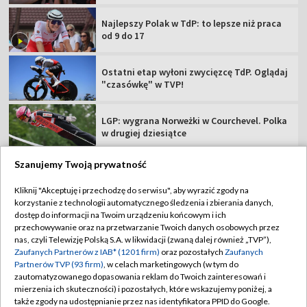
Najlepszy Polak w TdP: to lepsze niż praca
od 9 do 17
Ostatni etap wyłoni zwycięzcę TdP. Oglądaj
"czasówkę" w TVP!
LGP: wygrana Norweżki w Courchevel. Polka
w drugiej dziesiątce
Szanujemy Twoją prywatność
Kliknij "Akceptuję i przechodzę do serwisu", aby wyrazić zgody na
korzystanie z technologii automatycznego śledzenia i zbierania danych,
TVP
dostęp do informacji na Twoim urządzeniu końcowym i ich
Abonament TVP
Regulamin TVP
przechowywanie oraz na przetwarzanie Twoich danych osobowych przez
nas, czyli Telewizję Polską S.A. w likwidacji (zwaną dalej również „TVP”),
Polityka prywatności
Sklep TVP
Zaufanych Partnerów z IAB* (1201 firm)
oraz pozostałych
Zaufanych
Partnerów TVP (93 firm)
, w celach marketingowych (w tym do
Biuro Reklamy
Moje zgody
zautomatyzowanego dopasowania reklam do Twoich zainteresowań i
mierzenia ich skuteczności) i pozostałych, które wskazujemy poniżej, a
Oferta Handlowa
Biuro reklamy
także zgody na udostępnianie przez nas identyfikatora PPID do Google.