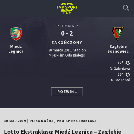
EKSTRAKLASA
0 - 2
ZAKOŃCZONY
Miedź
Zagłębie
30 marca 2019, Stadion
Legnica
Sosnowiec
Mijeski im.Orla Bialego
17'
G. Gabedava
55'
M. Możdżeń
ROZWIŃ
30 MAR 2019
|
PIŁKA NOŻNA
/
PKO BP EKSTRAKLASA
Lotto Ekstraklasa: Miedź Legnica – Zagłębie