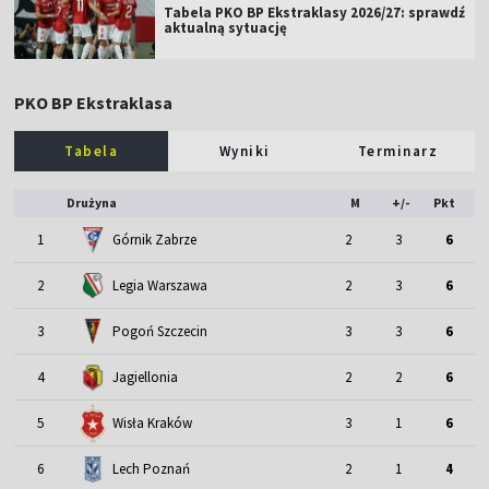
Tabela PKO BP Ekstraklasy 2026/27: sprawdź
aktualną sytuację
PKO BP Ekstraklasa
Tabela
Wyniki
Terminarz
Drużyna
M
+/-
Pkt
1
Górnik Zabrze
2
3
6
2
Legia Warszawa
2
3
6
3
Pogoń Szczecin
3
3
6
4
Jagiellonia
2
2
6
5
Wisła Kraków
3
1
6
6
Lech Poznań
2
1
4