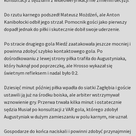
konsultacji z sędziami z wideoweryfikacji nie zmienili decyzji.
Do rzutu karnego podszedł Mateusz Możdżeń, ale Anton
Kanibołocki odbił jego strzał. Pomocnik gości jako pierwszy
dopadł jednak do piłki i skutecznie dobił swoje uderzenie.
Po stracie drugiego gola Miedź zaatakowała jeszcze mocniej i
powinna zdobyć szybko kontaktowego gola. Po
dośrodkowaniu z lewej strony piłka trafiła do Augustyniaka,
który huknął pod poprzeczkę, ale Hrosso wykazał się
świetnym refleksem i nadal było 0:2.
Dziesięć minut później piłka wpadła do siatki Zagłębia i goście
ustawili ją już na środku boiska, ale arbiter wstrzymywał
wznowienie gry. Przerwa trwała kilka minut i ostatecznie
sędzia Musiał po konsultacji z VAR gola, którego zdobył
Augustyniak w dużym zamieszaniu w polu karnym, nie uznał.
Gospodarze do końca naciskali i powinni zdobyć przynajmniej