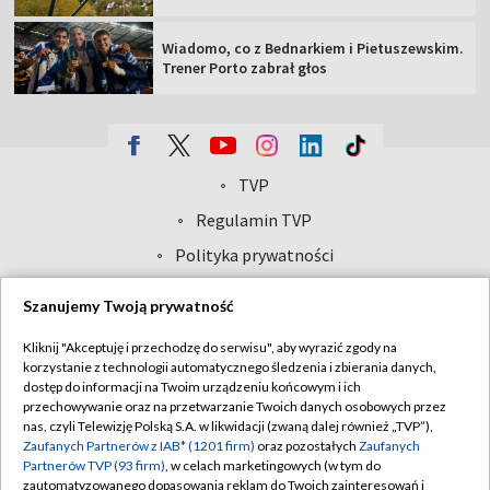
Wiadomo, co z Bednarkiem i Pietuszewskim.
Trener Porto zabrał głos
TVP
Abonament TVP
Regulamin TVP
Polityka prywatności
Sklep TVP
Biuro Reklamy
Moje zgody
Szanujemy Twoją prywatność
Oferta Handlowa
Biuro reklamy
Kliknij "Akceptuję i przechodzę do serwisu", aby wyrazić zgody na
Telegazeta ogłoszenia
Kontakt
korzystanie z technologii automatycznego śledzenia i zbierania danych,
dostęp do informacji na Twoim urządzeniu końcowym i ich
Emisja w TVP
przechowywanie oraz na przetwarzanie Twoich danych osobowych przez
nas, czyli Telewizję Polską S.A. w likwidacji (zwaną dalej również „TVP”),
Kanały
Rada Programowa
Zaufanych Partnerów z IAB* (1201 firm)
oraz pozostałych
Zaufanych
Ogłoszenia przetargowe
Partnerów TVP (93 firm)
, w celach marketingowych (w tym do
©2026 Telewizja Polska Spółka Akcyjna w likwidacji
zautomatyzowanego dopasowania reklam do Twoich zainteresowań i