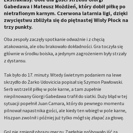
Gabedawa i Mateusz Możdżeń, który dobił piłkę po
nietrafionym karnym. Czerwona latarnia ligi, dzięki
zwycięstwu zbliżyła się do piętnastej Wisły Płock na
trzy punkty.
Oba zespoły zaczęły spotkanie odważnie i z chęcią
atakowania, ale obu brakowało dokładności. Gra toczyła się
głównie w środku boiska, a jedynym zagrożeniem były strzały
z dystansu.
Tak było do 17. minuty. Wtedy świetnym podaniem na lewe
skrzydło do Żarko Udovicicia popisał się Szymon Pawłowski.
Serb wstrzelił piłkę w pole karne, a tam zupełnie
niepilnowany Giorgi Gabedawa trafił do siatki. Duży błąd w tej
sytuacji popełnił Juan Camara, który do pewnego momentu
pilnował napastnika gości, ale kiedy ten wbiegł w pole karne,
Hiszpan zwolnił i później już tylko mógł się złapać za głowę.
Gol nie zmienił obrazu meczu. Zagłębie próbowało iść za