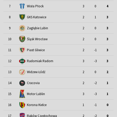
7
Wisła Płock
3
0
4
8
GKS Katowice
2
1
3
9
Zagłębie Lubin
2
0
3
Śląsk Wrocław
10
2
0
3
11
Piast Gliwice
2
-1
3
12
Radomiak Radom
3
-3
3
13
Widzew Łódź
2
0
2
14
Cracovia
2
-2
1
Motor Lublin
15
3
-3
1
16
Korona Kielce
1
-1
0
17
Raków Częstochowa
2
-2
0