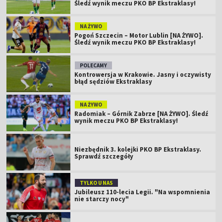
Śledź wynik meczu PKO BP Ekstraklasy!
NA ŻYWO
Pogoń Szczecin – Motor Lublin [NA ŻYWO].
Śledź wynik meczu PKO BP Ekstraklasy!
POLECAMY
Kontrowersja w Krakowie. Jasny i oczywisty
błąd sędziów Ekstraklasy
NA ŻYWO
Radomiak – Górnik Zabrze [NA ŻYWO]. Śledź
wynik meczu PKO BP Ekstraklasy!
Niezbędnik 3. kolejki PKO BP Ekstraklasy.
Sprawdź szczegóły
TYLKO U NAS
Jubileusz 110-lecia Legii. "Na wspomnienia
nie starczy nocy"