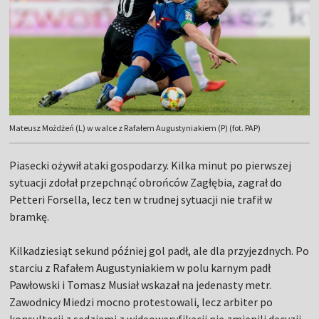
Mateusz Możdżeń (L) w walce z Rafałem Augustyniakiem (P) (fot. PAP)
Piasecki ożywił ataki gospodarzy. Kilka minut po pierwszej
sytuacji zdołał przepchnąć obrońców Zagłębia, zagrał do
Petteri Forsella, lecz ten w trudnej sytuacji nie trafił w
bramkę.
Kilkadziesiąt sekund później gol padł, ale dla przyjezdnych. Po
starciu z Rafałem Augustyniakiem w polu karnym padł
Pawłowski i Tomasz Musiał wskazał na jedenasty metr.
Zawodnicy Miedzi mocno protestowali, lecz arbiter po