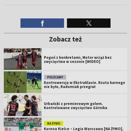
Zobacz też
Pogoń z konkretami, Motor wciąż bez
zwycięstwa w sezonie [WIDEO]
POLECAMY
Kontrowersja w Ekstraklasie. Rzutu karnego
nie było, Radomiak przegrał
Urbański z premierowym golem.
Kontrolowane zwycięstwo Górnika
NA ŻYWO
Korona Kielce – Legia Warszawa [NA ŻYWO].