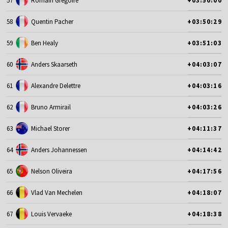
57
Romain Gregoire
+03:50:00
58
Quentin Pacher
+03:50:29
59
Ben Healy
+03:51:03
60
Anders Skaarseth
+04:03:07
61
Alexandre Delettre
+04:03:16
62
Bruno Armirail
+04:03:26
63
Michael Storer
+04:11:37
64
Anders Johannessen
+04:14:42
65
Nelson Oliveira
+04:17:56
66
Vlad Van Mechelen
+04:18:07
67
Louis Vervaeke
+04:18:38