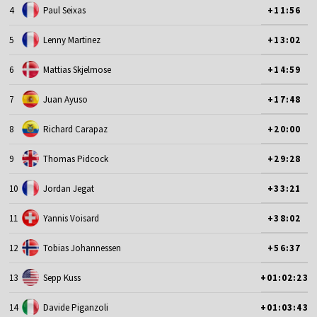
4
Paul Seixas
+11:56
5
Lenny Martinez
+13:02
6
Mattias Skjelmose
+14:59
7
Juan Ayuso
+17:48
8
Richard Carapaz
+20:00
9
Thomas Pidcock
+29:28
10
Jordan Jegat
+33:21
11
Yannis Voisard
+38:02
12
Tobias Johannessen
+56:37
13
Sepp Kuss
+01:02:23
14
Davide Piganzoli
+01:03:43