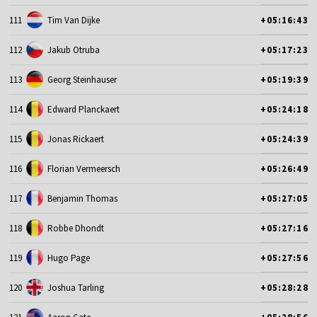
111
Tim Van Dijke
+05:16:43
112
Jakub Otruba
+05:17:23
113
Georg Steinhauser
+05:19:39
114
Edward Planckaert
+05:24:18
115
Jonas Rickaert
+05:24:39
116
Florian Vermeersch
+05:26:49
117
Benjamin Thomas
+05:27:05
118
Robbe Dhondt
+05:27:16
119
Hugo Page
+05:27:56
120
Joshua Tarling
+05:28:28