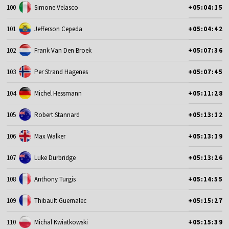
100
Simone Velasco
+05:04:15
101
Jefferson Cepeda
+05:04:42
102
Frank Van Den Broek
+05:07:36
103
Per Strand Hagenes
+05:07:45
104
Michel Hessmann
+05:11:28
105
Robert Stannard
+05:13:12
106
Max Walker
+05:13:19
107
Luke Durbridge
+05:13:26
108
Anthony Turgis
+05:14:55
109
Thibault Guernalec
+05:15:27
110
Michal Kwiatkowski
+05:15:39