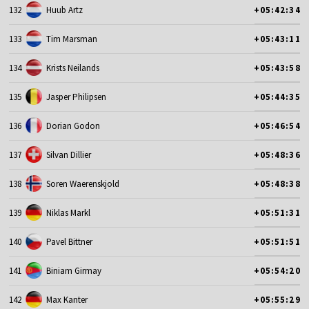
132
Huub Artz
+05:42:34
133
Tim Marsman
+05:43:11
134
Krists Neilands
+05:43:58
135
Jasper Philipsen
+05:44:35
136
Dorian Godon
+05:46:54
137
Silvan Dillier
+05:48:36
138
Soren Waerenskjold
+05:48:38
139
Niklas Markl
+05:51:31
140
Pavel Bittner
+05:51:51
141
Biniam Girmay
+05:54:20
142
Max Kanter
+05:55:29