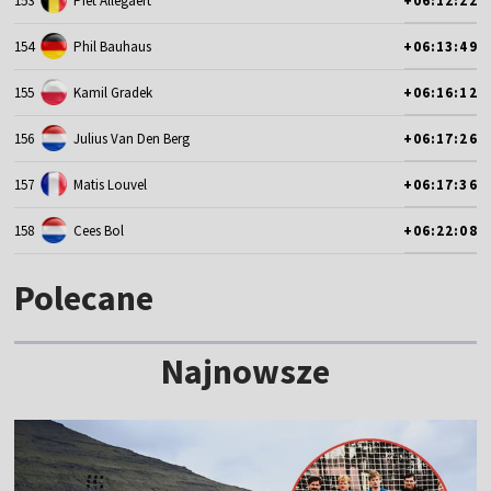
153
Piet Allegaert
+06:12:22
154
Phil Bauhaus
+06:13:49
155
Kamil Gradek
+06:16:12
156
Julius Van Den Berg
+06:17:26
157
Matis Louvel
+06:17:36
158
Cees Bol
+06:22:08
Polecane
Najnowsze