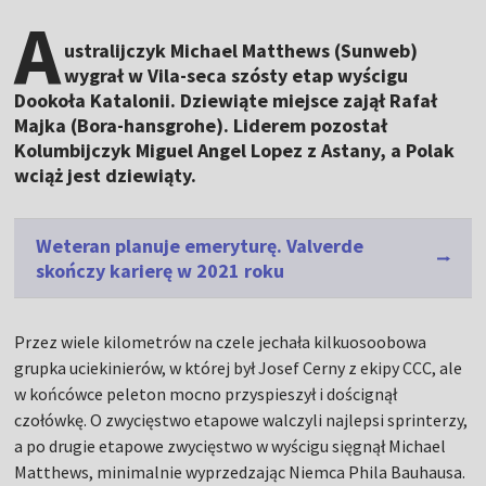
A
ustralijczyk Michael Matthews (Sunweb)
wygrał w Vila-seca szósty etap wyścigu
Dookoła Katalonii. Dziewiąte miejsce zajął Rafał
Majka (Bora-hansgrohe). Liderem pozostał
Kolumbijczyk Miguel Angel Lopez z Astany, a Polak
wciąż jest dziewiąty.
Weteran planuje emeryturę. Valverde
skończy karierę w 2021 roku
Przez wiele kilometrów na czele jechała kilkuosoobowa
grupka uciekinierów, w której był Josef Cerny z ekipy CCC, ale
w końcówce peleton mocno przyspieszył i doścignął
czołówkę. O zwycięstwo etapowe walczyli najlepsi sprinterzy,
a po drugie etapowe zwycięstwo w wyścigu sięgnął Michael
Matthews, minimalnie wyprzedzając Niemca Phila Bauhausa.