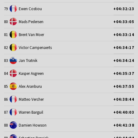
79
Ewen Costiou
+04:32:23
80
Mads Pedersen
+04:33:05
81
Brent Van Moer
+04:33:14
82
Victor Campenaerts
+04:34:17
83
Jan Tratnik
+04:34:24
84
Kasper Asgreen
+04:35:37
85
Alex Aranburu
+04:37:55
86
Matteo Vercher
+04:38:44
87
Warren Barguil
+04:40:03
88
Damien Howson
+04:41:38