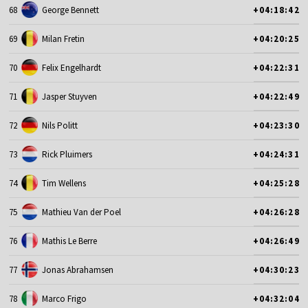
68
George Bennett
+04:18:42
69
Milan Fretin
+04:20:25
70
Felix Engelhardt
+04:22:31
71
Jasper Stuyven
+04:22:49
72
Nils Politt
+04:23:30
73
Rick Pluimers
+04:24:31
74
Tim Wellens
+04:25:28
75
Mathieu Van der Poel
+04:26:28
76
Mathis Le Berre
+04:26:49
77
Jonas Abrahamsen
+04:30:23
78
Marco Frigo
+04:32:04