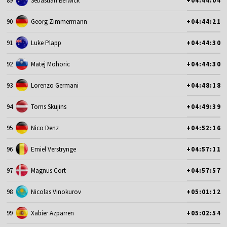
89
Sebastian Berwick
+04:44:04
90
Georg Zimmermann
+04:44:21
91
Luke Plapp
+04:44:30
92
Matej Mohoric
+04:44:30
93
Lorenzo Germani
+04:48:18
94
Toms Skujins
+04:49:39
95
Nico Denz
+04:52:16
96
Emiel Verstrynge
+04:57:11
97
Magnus Cort
+04:57:57
98
Nicolas Vinokurov
+05:01:12
99
Xabier Azparren
+05:02:54