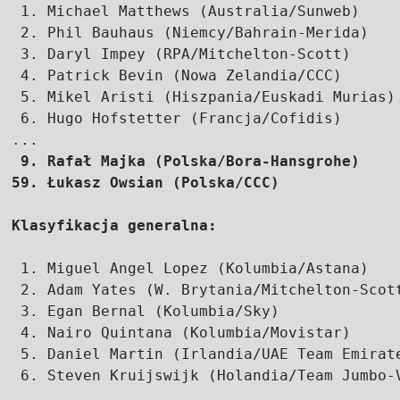
 1. Michael Matthews (Australia/Sunweb)     
 2. Phil Bauhaus (Niemcy/Bahrain-Merida)

 3. Daryl Impey (RPA/Mitchelton-Scott)

 4. Patrick Bevin (Nowa Zelandia/CCC)

 5. Mikel Aristi (Hiszpania/Euskadi Murias)

 6. Hugo Hofstetter (Francja/Cofidis) 

 9. Rafał Majka (Polska/Bora-Hansgrohe)     
59. Łukasz Owsian (Polska/CCC)             
Klasyfikacja generalna:
 1. Miguel Angel Lopez (Kolumbia/Astana)    
 2. Adam Yates (W. Brytania/Mitchelton-Scott
 3. Egan Bernal (Kolumbia/Sky)              
 4. Nairo Quintana (Kolumbia/Movistar)      
 5. Daniel Martin (Irlandia/UAE Team Emirate
 6. Steven Kruijswijk (Holandia/Team Jumbo-V