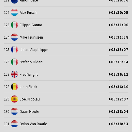
121
Aaron Gate
+05:28:56
122
Alex Kirsch
+05:30:05
123
Filippo Ganna
+05:31:00
124
Mike Teunissen
+05:31:58
125
Julian Alaphilippe
+05:33:07
126
Stefano Oldani
+05:33:34
127
Fred Wright
+05:36:21
128
Liam Slock
+05:36:40
129
Joel Nicolau
+05:37:07
130
Daan Hoole
+05:38:04
131
Dylan Van Baarle
+05:38:53