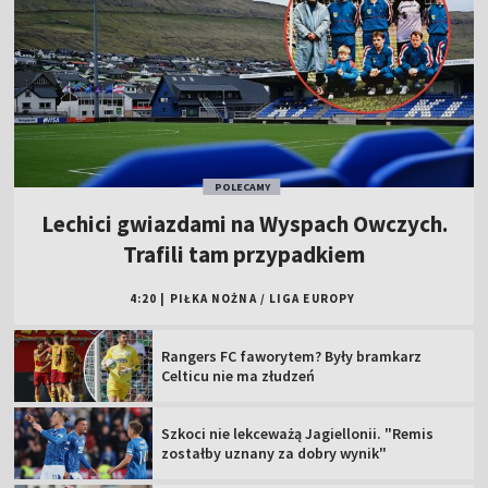
POLECAMY
Lechici gwiazdami na Wyspach Owczych.
Trafili tam przypadkiem
4:20
|
PIŁKA NOŻNA
/
LIGA EUROPY
Rangers FC faworytem? Były bramkarz
Celticu nie ma złudzeń
Szkoci nie lekceważą Jagiellonii. "Remis
zostałby uznany za dobry wynik"