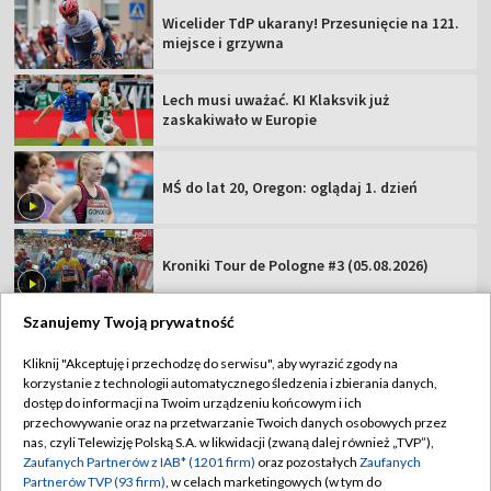
Wicelider TdP ukarany! Przesunięcie na 121.
miejsce i grzywna
Lech musi uważać. KI Klaksvik już
zaskakiwało w Europie
MŚ do lat 20, Oregon: oglądaj 1. dzień
Kroniki Tour de Pologne #3 (05.08.2026)
Szanujemy Twoją prywatność
Kliknij "Akceptuję i przechodzę do serwisu", aby wyrazić zgody na
korzystanie z technologii automatycznego śledzenia i zbierania danych,
TVP
dostęp do informacji na Twoim urządzeniu końcowym i ich
przechowywanie oraz na przetwarzanie Twoich danych osobowych przez
Abonament TVP
Regulamin TVP
nas, czyli Telewizję Polską S.A. w likwidacji (zwaną dalej również „TVP”),
Polityka prywatności
Sklep TVP
Zaufanych Partnerów z IAB* (1201 firm)
oraz pozostałych
Zaufanych
Partnerów TVP (93 firm)
, w celach marketingowych (w tym do