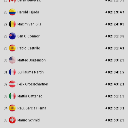
25
Derek Gee-West
+02:12:59
26
Harold Tejada
+02:19:47
27
Maxim Van Gils
+02:24:09
28
Ben O'Connor
+02:31:38
29
Pablo Castrillo
+02:31:43
30
Matteo Jorgenson
+02:33:29
31
Guillaume Martin
+02:34:15
32
Felix Grossschartner
+02:43:22
33
Mattia Cattaneo
+02:51:19
34
Raul Garcia Pierna
+02:52:32
35
Mauro Schmid
+02:53:29