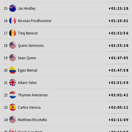
15
Jai Hindley
+01:23:28
16
Nicolas Prodhomme
+01:25:01
17
Tiesj Benoot
+01:32:56
18
Quinn Simmons
+01:35:28
19
Sean Quinn
+01:47:05
20
Egan Bernal
+01:47:58
21
Adam Yates
+01:51:59
22
Thymen Arensman
+02:02:42
23
Carlos Verona
+02:05:22
24
Matthew Riccitello
+02:11:09