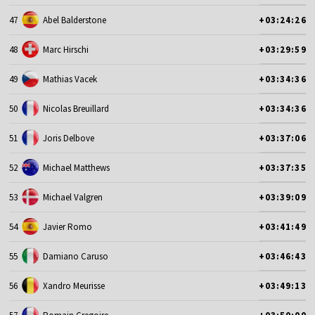
47
Abel Balderstone
+03:24:26
48
Marc Hirschi
+03:29:59
49
Mathias Vacek
+03:34:36
50
Nicolas Breuillard
+03:34:36
51
Joris Delbove
+03:37:06
52
Michael Matthews
+03:37:35
53
Michael Valgren
+03:39:09
54
Javier Romo
+03:41:49
55
Damiano Caruso
+03:46:43
56
Xandro Meurisse
+03:49:13