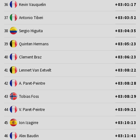
36
Kevin Vauquelin
+03:01:17
37
Antonio Tiberi
+03:03:52
38
Sergio Higuita
+03:04:35
39
Quinten Hermans
+03:05:23
40
Clement Braz
+03:06:23
41
Lennert Van Eetvelt
+03:08:22
42
A. Paret-Peintre
+03:08:28
43
Tobias Foss
+03:08:29
44
V. Paret-Peintre
+03:09:21
45
Ion Izagirre
+03:10:13
46
Alex Baudin
+03:11:41