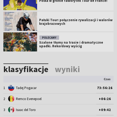
Polka w gronie faworytek Tour de France!
Pałuki Tour: połączenie rywalizacji i walorów
krajobrazowych
POLECAMY
Szalone tłumy na trasie i dramatyczne
upadki. Rekordowy wyścig
klasyfikacje
wyniki
Czas
1
Tadej Pogacar
73:56:26
2
Remco Evenepoel
+06:26
3
Isaac del Toro
+09:42