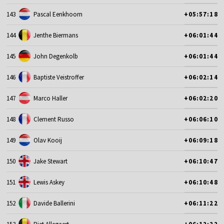
143
Pascal Eenkhoorn
+05:57:18
144
Jenthe Biermans
+06:01:44
145
John Degenkolb
+06:01:44
146
Baptiste Veistroffer
+06:02:14
147
Marco Haller
+06:02:20
148
Clement Russo
+06:06:10
149
Olav Kooij
+06:09:18
150
Jake Stewart
+06:10:47
151
Lewis Askey
+06:10:48
152
Davide Ballerini
+06:11:22