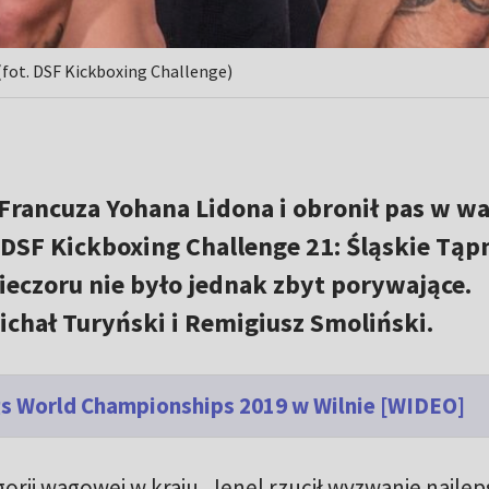
(fot. DSF Kickboxing Challenge)
 Francuza Yohana Lidona i obronił pas w w
 DSF Kickboxing Challenge 21: Śląskie Tąp
ieczoru nie było jednak zbyt porywające.
Michał Turyński i Remigiusz Smoliński.
ngs World Championships 2019 w Wilnie [WIDEO]
orii wagowej w kraju, Jenel rzucił wyzwanie najle