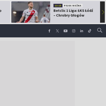
12:15
PIŁKA NOŻNA
p
Betclic 1 Liga: ŁKS Łódź
▶
– Chrobry Głogów