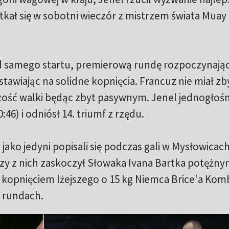
tkał się w sobotni wieczór z mistrzem świata Muay 
d samego startu, premierową rundę rozpoczynają
stawiając na solidne kopnięcia. Francuz nie miał zb
ość walki będąc zbyt pasywnym. Jenel jednogłośn
:46) i odniósł 14. triumf z rzędu.
jako jedyni popisali się podczas gali w Mysłowicac
y z nich zaskoczył Słowaka Ivana Bartka potężn
 kopnięciem lżejszego o 15 kg Niemca Brice'a Kom
. rundach.