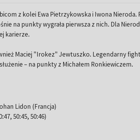
icom z kolei Ewa Pietrzykowska i Iwona Nieroda. 
nie na punkty wygrała pierwsza z nich. Dla Nierod
j karierze.
wnież Maciej "Irokez" Jewtuszko. Legendarny figh
asłużenie – na punkty z Michałem Ronkiewiczem.
Yohan Lidon (Francja)
47, 50:45, 50:46)