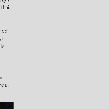
Thai,
c od
yt
ie
h
ym
bou.