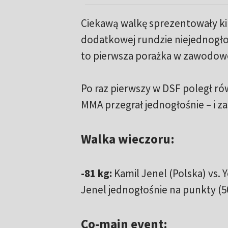
Ciekawą walkę sprezentowały kib
dodatkowej rundzie niejednogłoś
to pierwsza porażka w zawodowe
Po raz pierwszy w DSF poległ ró
MMA przegrał jednogłośnie – i z
Walka wieczoru:
-81 kg:
Kamil Jenel (Polska) vs. 
Jenel jednogłośnie na punkty (50:
Co-main event: