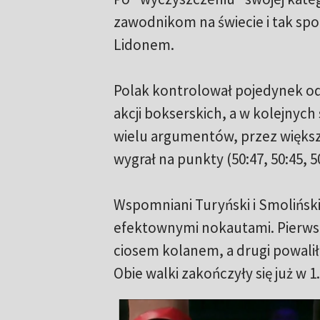
zawodnikom na świecie i tak spo
Lidonem.
Polak kontrolował pojedynek o
akcji bokserskich, a w kolejnych 
wielu argumentów, przez większ
wygrał na punkty (50:47, 50:45, 50
Wspomniani Turyński i Smoliński 
efektownymi nokautami. Pierwsz
ciosem kolanem, a drugi powalił
Obie walki zakończyły się już w 1