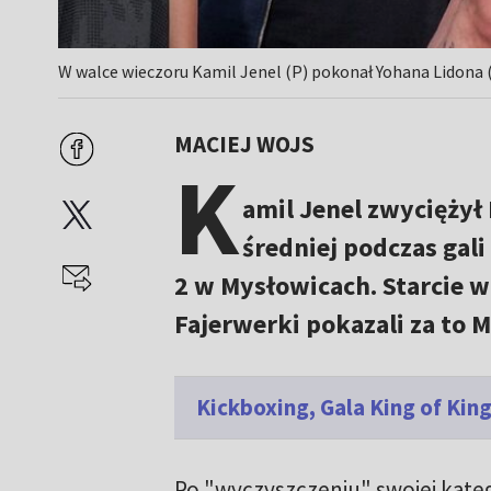
W walce wieczoru Kamil Jenel (P) pokonał Yohana Lidona 
MACIEJ WOJS
K
amil Jenel zwyciężył
średniej podczas gali
2 w Mysłowicach. Starcie w
Fajerwerki pokazali za to 
Kickboxing, Gala King of Ki
Po "wyczyszczeniu" swojej kateg