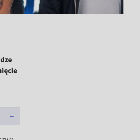
adze
nięcie
pszym