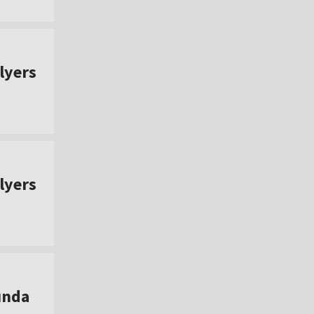
lyers
lyers
unda