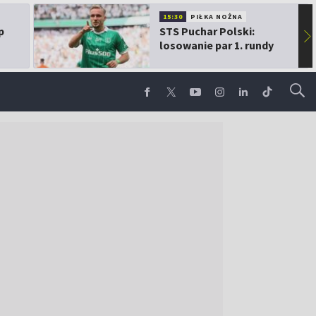
15:30
PIŁKA NOŻNA
p
STS Puchar Polski:
▶
losowanie par 1. rundy