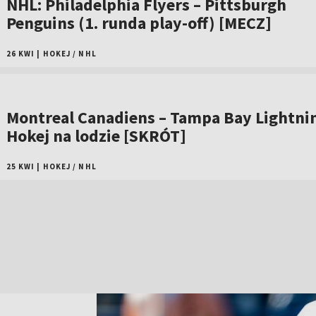
NHL: Philadelphia Flyers – Pittsburgh
Penguins (1. runda play-off) [MECZ]
26 KWI
|
HOKEJ
/
NHL
Montreal Canadiens – Tampa Bay Lightni
Hokej na lodzie [SKRÓT]
25 KWI
|
HOKEJ
/
NHL