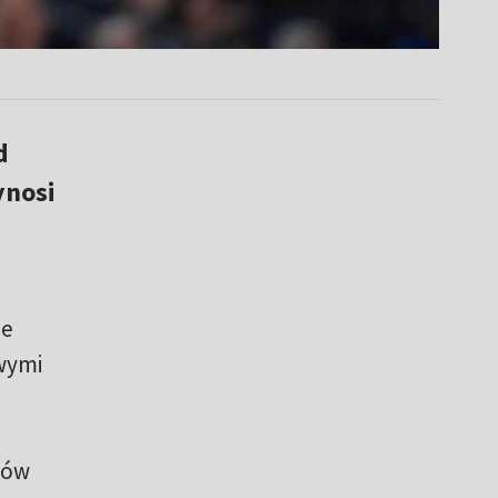
d
ynosi
ie
wymi
tów