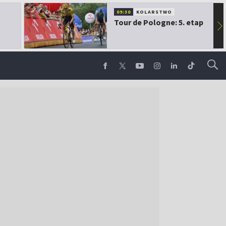
09:30
KOLARSTWO
Tour de Pologne: 5. etap
▶