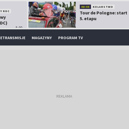
08:55
KOLARSTWO
Y RDC
Tour de Pologne: start
owy
5. etapu
RDC)
8:00
ETRANSMISJE
MAGAZYNY
PROGRAM TV