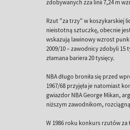
zdobywanych zza linii 7,24 m wz
Rzut "za trzy" w koszykarskiej l
nieistotną sztuczkę, obecnie j
wskazują lawinowy wzrost punkt
2009/10 – zawodnicy zdobyli 15 tys
złamana bariera 20 tysięcy.
NBA długo broniła się przed wp
1967/68 przyjęła je natomiast ko
gwiazdor NBA George Mikan, ar
niższym zawodnikom, rozciągną o
W 1986 roku konkurs rzutów za t