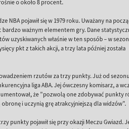
rośnie o około 8 procent.
idze NBA pojawił się w 1979 roku. Uważany na począ
est bardzo ważnym elementem gry. Dane statystycz
ów uzyskiwanych właśnie w ten sposób – w sezon
ięcy pkt z takich akcji, a trzy lata później została
rowadzeniem rzutów za trzy punkty. Już od sezon
nkurencyjna liga ABA. Jej ówczesny komisarz, a wcz
gumentował, że "pozwolą one zdobywać punkty r
bronę i uczynią grę atrakcyjniejszą dla widzów".
rzy punkty pojawił się przy okazji Meczu Gwiazd. 