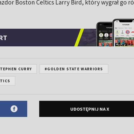
zdor Boston Celtics Larry Bird, który wygrał go r
RT
TEPHEN CURRY
#GOLDEN STATE WARRIORS
TICS
UDOSTĘPNIJ NA X