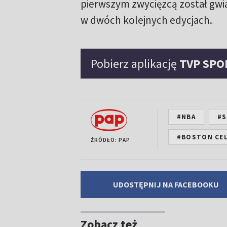
pierwszym zwycięzcą został gwia
w dwóch kolejnych edycjach.
Pobierz aplikację
TVP SPO
#NBA
#S
#BOSTON CEL
ŹRÓDŁO: PAP
UDOSTĘPNIJ NA FACEBOOKU
Zobacz też