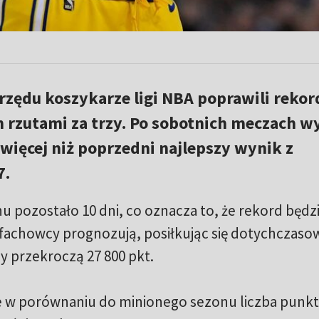
rzędu koszykarze ligi NBA poprawili rekor
rzutami za trzy. Po sobotnich meczach w
 więcej niż poprzedni najlepszy wynik z
7.
 pozostało 10 dni, co oznacza to, że rekord będz
 fachowcy prognozują, posiłkując się dotychczaso
y przekroczą 27 800 pkt.
że w porównaniu do minionego sezonu liczba punk