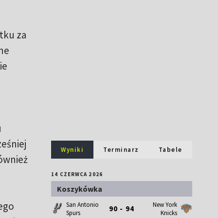
tku za
ne
ie
u
eśniej
Wyniki
Terminarz
Tabele
ównież
14 CZERWCA 2026
Koszykówka
Jego
San Antonio
New York
90 - 94
Spurs
Knicks