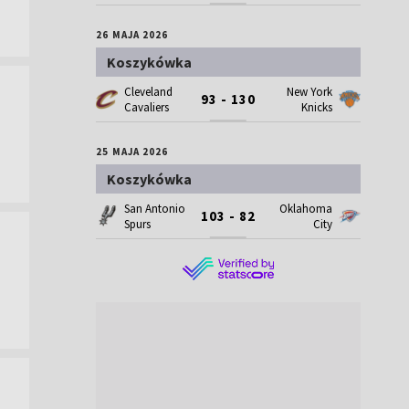
26 MAJA 2026
Koszykówka
Cleveland
New York
93 - 130
Cavaliers
Knicks
25 MAJA 2026
Koszykówka
San Antonio
Oklahoma
103 - 82
Spurs
City