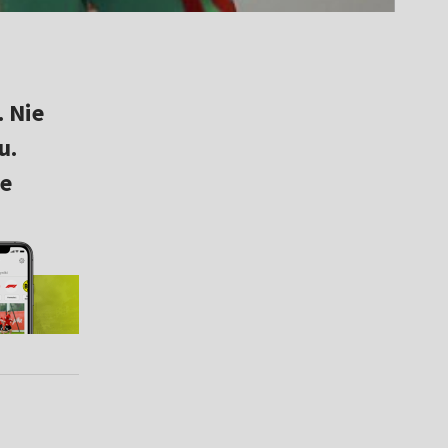
. Nie
u.
ze