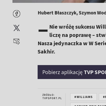
Hubert Błaszczyk, Szymon Wod
–
Nie wróżę sukcesu Will
liczę na poprawę – stw
Nasza jedynaczka w W Serie
Sakhir.
Pobierz aplikację
TVP SPO
ŹRÓDŁO:
#WILLIAMS
#
TVPSPORT.PL