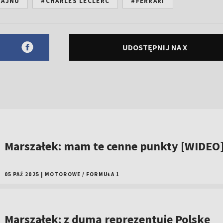
RAJNU
#CHARLES LECLERC
#FERRARI
UDOSTĘPNIJ NA X
Marszałek: mam te cenne punkty [WIDEO
05 PAŹ 2025
|
MOTOROWE
/
FORMUŁA 1
Marszałek: z dumą reprezentuję Polskę