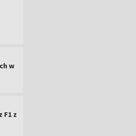
ach w
 F1 z