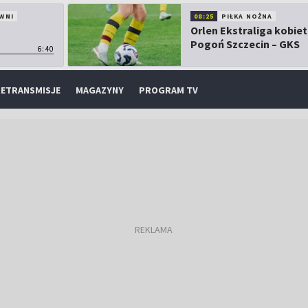
WNI
08:25
PIŁKA NOŻNA
Orlen Ekstraliga kobiet
Pogoń Szczecin – GKS
6:40
Górnik Łęczna
ETRANSMISJE
MAGAZYNY
PROGRAM TV