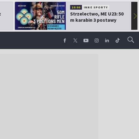
10:00
INNE SPORTY
:
Strzelectwo, ME U23: 50
▶
m karabin 3 postawy
mężczyzn