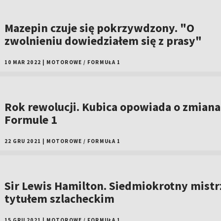
Mazepin czuje się pokrzywdzony. "O
zwolnieniu dowiedziałem się z prasy"
10 MAR 2022
|
MOTOROWE
/
FORMUŁA 1
Rok rewolucji. Kubica opowiada o zmian
Formule 1
22 GRU 2021
|
MOTOROWE
/
FORMUŁA 1
Sir Lewis Hamilton. Siedmiokrotny mistrz
tytułem szlacheckim
15 GRU 2021
|
MOTOROWE
/
FORMUŁA 1