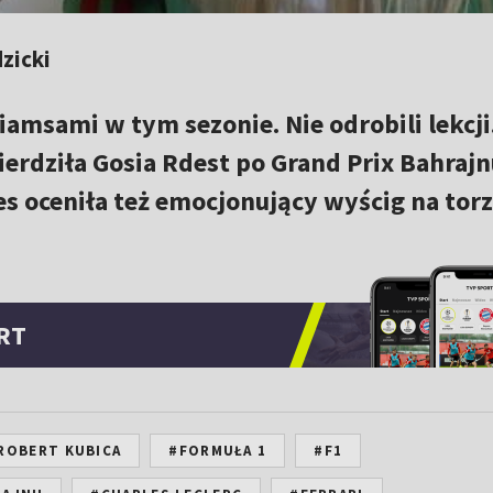
zicki
iamsami w tym sezonie. Nie odrobili lekcji
ierdziła Gosia Rdest po Grand Prix Bahrajn
s oceniła też emocjonujący wyścig na tor
RT
ROBERT KUBICA
#FORMUŁA 1
#F1