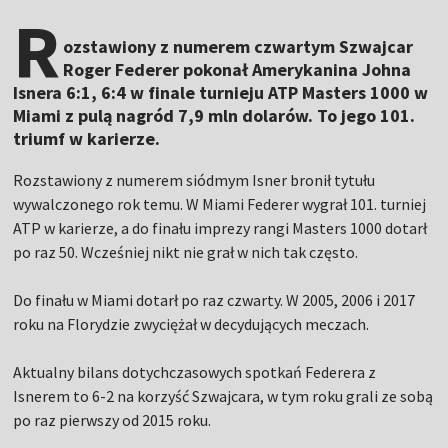
R
ozstawiony z numerem czwartym Szwajcar
Roger Federer pokonał Amerykanina Johna
Isnera 6:1, 6:4 w finale turnieju ATP Masters 1000 w
Miami z pulą nagród 7,9 mln dolarów. To jego 101.
triumf w karierze.
Rozstawiony z numerem siódmym Isner bronił tytułu
wywalczonego rok temu. W Miami Federer wygrał 101. turniej
ATP w karierze, a do finału imprezy rangi Masters 1000 dotarł
po raz 50. Wcześniej nikt nie grał w nich tak często.
Do finału w Miami dotarł po raz czwarty. W 2005, 2006 i 2017
roku na Florydzie zwyciężał w decydujących meczach.
Aktualny bilans dotychczasowych spotkań Federera z
Isnerem to 6-2 na korzyść Szwajcara, w tym roku grali ze sobą
po raz pierwszy od 2015 roku.