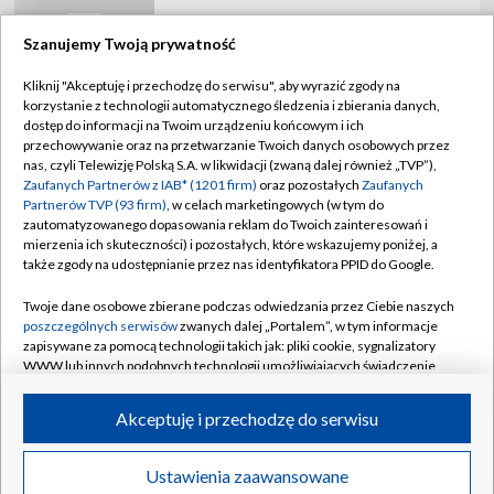
Przywracanie Rosji trwa w najlepsze. Ale nie
w kluczowym sporcie
Szanujemy Twoją prywatność
Kliknij "Akceptuję i przechodzę do serwisu", aby wyrazić zgody na
STS Puchar Polski: Unia Skierniewice –
korzystanie z technologii automatycznego śledzenia i zbierania danych,
Sokół Kleczew (runda wstępna) [SKRÓT]
dostęp do informacji na Twoim urządzeniu końcowym i ich
przechowywanie oraz na przetwarzanie Twoich danych osobowych przez
nas, czyli Telewizję Polską S.A. w likwidacji (zwaną dalej również „TVP”),
Niespodzianki w Pucharze Polski.
Zaufanych Partnerów z IAB* (1201 firm)
oraz pozostałych
Zaufanych
Pierwszoligowcy poza rozgrywkami
Partnerów TVP (93 firm)
, w celach marketingowych (w tym do
zautomatyzowanego dopasowania reklam do Twoich zainteresowań i
mierzenia ich skuteczności) i pozostałych, które wskazujemy poniżej, a
także zgody na udostępnianie przez nas identyfikatora PPID do Google.
Twoje dane osobowe zbierane podczas odwiedzania przez Ciebie naszych
TVP
poszczególnych serwisów
zwanych dalej „Portalem”, w tym informacje
zapisywane za pomocą technologii takich jak: pliki cookie, sygnalizatory
Abonament TVP
Regulamin TVP
WWW lub innych podobnych technologii umożliwiających świadczenie
Polityka prywatności
Sklep TVP
dopasowanych i bezpiecznych usług, personalizację treści oraz reklam,
udostępnianie funkcji mediów społecznościowych oraz analizowanie
Akceptuję i przechodzę do serwisu
Biuro Reklamy
Moje zgody
ruchu w Internecie.
Oferta Handlowa
Biuro reklamy
Twoje dane osobowe zbierane podczas odwiedzania przez Ciebie
Ustawienia zaawansowane
News
Transmisje
Wideo
Więcej
poszczególnych serwisów
na Portalu, takie jak adresy IP, identyfikatory
Telegazeta ogłoszenia
Kontakt