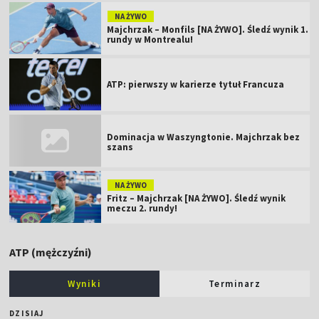
NA ŻYWO
Majchrzak – Monfils [NA ŻYWO]. Śledź wynik 1.
rundy w Montrealu!
ATP: pierwszy w karierze tytuł Francuza
Dominacja w Waszyngtonie. Majchrzak bez
szans
NA ŻYWO
Fritz – Majchrzak [NA ŻYWO]. Śledź wynik
meczu 2. rundy!
ATP (mężczyźni)
Wyniki
Terminarz
DZISIAJ