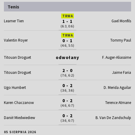
Tenis
TRWA
Learner Tien
1 - 1
Gael Monfils
(6:3, 0:6)
TRWA
Valentin Royer
0 - 1
Tommy Paul
(4:6, 5:5)
odwołany
Titouan Droguet
F. Auger-Aliassime
2 - 0
Titouan Droguet
Jaime Faria
(7:6, 6:2)
0 - 2
Ugo Humbert
D. Merida Aguilar
(3:6, 3:6)
0 - 2
Karen Chaczanow
Terence Atmane
(4:6, 6:7)
0 - 2
Daniił Miedwiediew
B. Van De Zandschulp
(3:6, 6:7)
05 SIERPNIA 2026