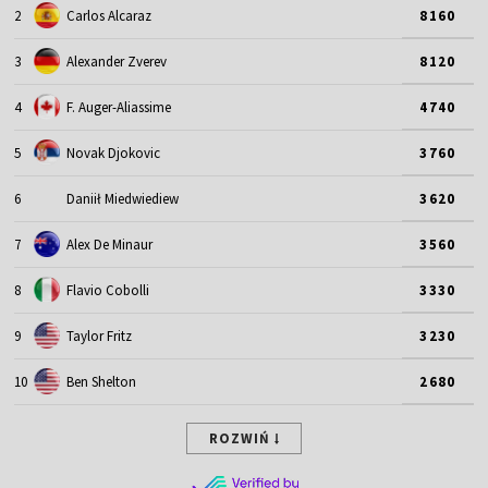
2
Carlos Alcaraz
8160
3
Alexander Zverev
8120
4
F. Auger-Aliassime
4740
5
Novak Djokovic
3760
6
Daniił Miedwiediew
3620
7
Alex De Minaur
3560
8
Flavio Cobolli
3330
9
Taylor Fritz
3230
10
Ben Shelton
2680
ROZWIŃ