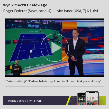
Wynik meczu finałowego:
Roger Federer (Szwajcaria, 4) – John Isner (USA, 7) 6:1, 6:4.
"Okiem redakcji". "Federer był nie do pokonania. Hurkacz i tak pokazał klasę"
Pobierz aplikację
TVP SPORT