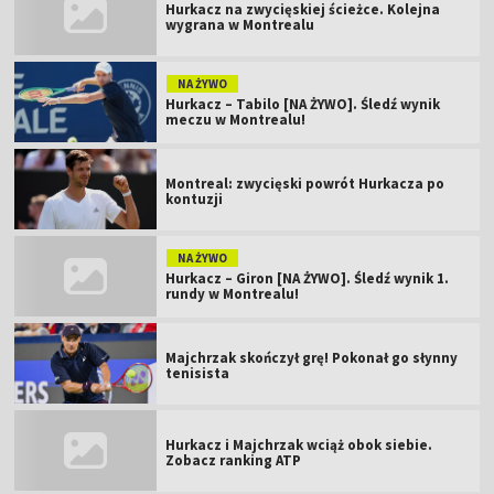
Hurkacz na zwycięskiej ścieżce. Kolejna
wygrana w Montrealu
NA ŻYWO
Hurkacz – Tabilo [NA ŻYWO]. Śledź wynik
meczu w Montrealu!
Montreal: zwycięski powrót Hurkacza po
kontuzji
NA ŻYWO
Hurkacz – Giron [NA ŻYWO]. Śledź wynik 1.
rundy w Montrealu!
Majchrzak skończył grę! Pokonał go słynny
tenisista
Hurkacz i Majchrzak wciąż obok siebie.
Zobacz ranking ATP