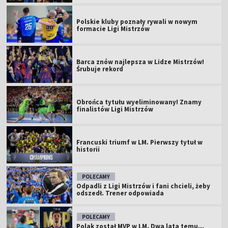
Polskie kluby poznały rywali w nowym
formacie Ligi Mistrzów
Barca znów najlepsza w Lidze Mistrzów!
Śrubuje rekord
Obrońca tytułu wyeliminowany! Znamy
finalistów Ligi Mistrzów
Francuski triumf w LM. Pierwszy tytuł w
historii
POLECAMY
Odpadli z Ligi Mistrzów i fani chcieli, żeby
odszedł. Trener odpowiada
POLECAMY
Polak został MVP w LM. Dwa lata temu...