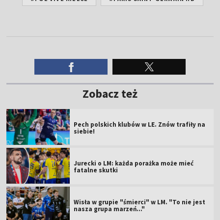
Zobacz też
Pech polskich klubów w LE. Znów trafiły na
siebie!
Jurecki o LM: każda porażka może mieć
fatalne skutki
Wisła w grupie "śmierci" w LM. "To nie jest
nasza grupa marzeń..."