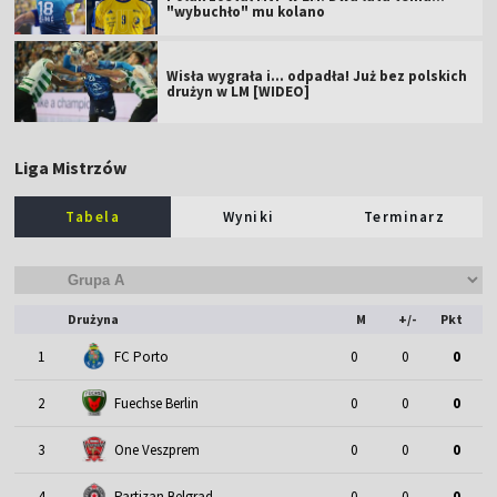
"wybuchło" mu kolano
Wisła wygrała i... odpadła! Już bez polskich
drużyn w LM [WIDEO]
Liga Mistrzów
Tabela
Wyniki
Terminarz
Drużyna
M
+/-
Pkt
1
FC Porto
0
0
0
2
Fuechse Berlin
0
0
0
3
One Veszprem
0
0
0
4
Partizan Belgrad
0
0
0