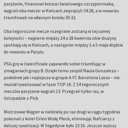
paryżanie, finansowi krezusi światowego szczypiorniaka,
wygrali oba mecze: w Kielcach zwyciężyli 34:28, a w rewanżu
triumfowali na własnym boisku 35:32.
Oba tegoroczne mecze rozegrane zostaną w tej samej
kolejności – najpierw między 24 a 28 kwietnia obie drużyny
spotkają się w Kielcach, a następnie między 1 a 5 maja dojdzie
do rewanżu w Paryżu.
PSG grę w ćwierćfinale zapewniło sobie triumfując w
zmaganiach grupy B. Dzięki temu zespół Raula Gonzaleza –
podobnie jak i najlepsza w grupie A FC Barcelona Lassa – nie
musiał rywalizować w fazie TOP 16. Z 14 tegorocznych
meczów paryżanie wygrali 13. Przegrali tylko raz, w
listopadzie z Pick.
Mistrzowie Węgier w niedzielę po raz drugi w ciągu tygodnia
pokonali z kolei Orlen Wisłę Płock, eliminując Nafciarzy z
dalszej rywalizacji. W Segedynie było 23:16. Jeszcze wyższy