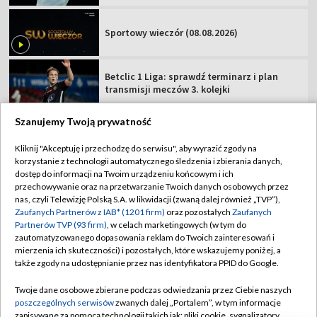
Sportowy wieczór (08.08.2026)
Betclic 1 Liga: sprawdź terminarz i plan
transmisji meczów 3. kolejki
Szanujemy Twoją prywatność
Kliknij "Akceptuję i przechodzę do serwisu", aby wyrazić zgody na
korzystanie z technologii automatycznego śledzenia i zbierania danych,
TVP
dostęp do informacji na Twoim urządzeniu końcowym i ich
Abonament TVP
Regulamin TVP
przechowywanie oraz na przetwarzanie Twoich danych osobowych przez
nas, czyli Telewizję Polską S.A. w likwidacji (zwaną dalej również „TVP”),
Polityka prywatności
Sklep TVP
Zaufanych Partnerów z IAB* (1201 firm)
oraz pozostałych
Zaufanych
Partnerów TVP (93 firm)
, w celach marketingowych (w tym do
Biuro Reklamy
Moje zgody
zautomatyzowanego dopasowania reklam do Twoich zainteresowań i
mierzenia ich skuteczności) i pozostałych, które wskazujemy poniżej, a
Oferta Handlowa
Biuro reklamy
także zgody na udostępnianie przez nas identyfikatora PPID do Google.
Telegazeta ogłoszenia
Kontakt
Twoje dane osobowe zbierane podczas odwiedzania przez Ciebie naszych
Emisja w TVP
poszczególnych serwisów
zwanych dalej „Portalem”, w tym informacje
zapisywane za pomocą technologii takich jak: pliki cookie, sygnalizatory