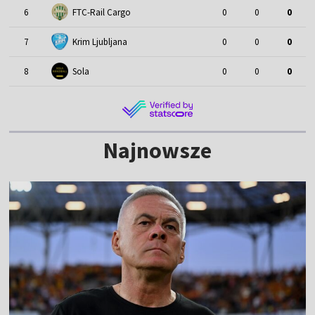
6
FTC-Rail Cargo
0
0
0
7
Krim Ljubljana
0
0
0
8
Sola
0
0
0
Najnowsze