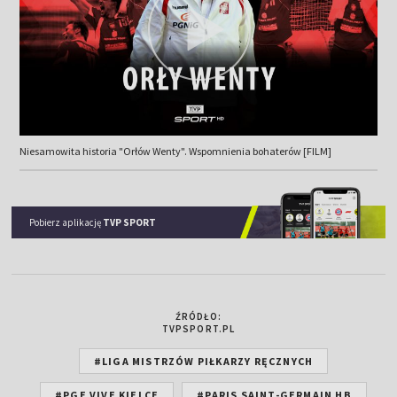
Niesamowita historia "Orłów Wenty". Wspomnienia bohaterów [FILM]
Pobierz aplikację
TVP SPORT
ŹRÓDŁO:
TVPSPORT.PL
#LIGA MISTRZÓW PIŁKARZY RĘCZNYCH
#PGE VIVE KIELCE
#PARIS SAINT-GERMAIN HB