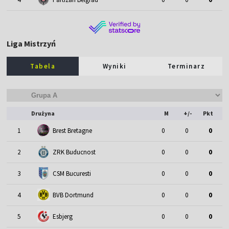
Liga Mistrzyń
Tabela
Wyniki
Terminarz
Drużyna
M
+/-
Pkt
1
Brest Bretagne
0
0
0
2
ZRK Buducnost
0
0
0
3
CSM Bucuresti
0
0
0
4
BVB Dortmund
0
0
0
5
Esbjerg
0
0
0