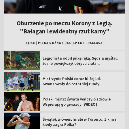
Oburzenie po meczu Korony z Legią.
"Bałagan i ewidentny rzut karny"
21:58
|
PIŁKA NOŻNA
/
PKO BP EKSTRAKLASA
Legionista odbił piłkę ręką. Sędzia myślał,
że nie powiększył obrysu ciała...
Mistrzynie Polski coraz bliżej LM.
Awansowały do ostatniej rundy
Polski mistrz świata walczy o zdrowie.
Wspierają go gwiazdy [WIDEO]
Świątek w ćwierćfinale w Toronto. Z kim i
kiedy zagra Polka?