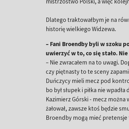
mistrzostwo Polski, a więc kolej
Dlatego traktowałbym je na rów
historię wielkiego Widzewa.
– Fani Broendby byli w szoku po
uwierzyć w to, co się stało. N
– Nie zwracałem na to uwagi. Dop
czy piętnasty to te sceny zapam
Duńczycy mieli mecz pod kontrol
bo był słupek i piłka nie wpadła 
Kazimierz Górski - mecz można 
żałował, zawsze ktoś będzie smut
Broendby mogą mieć pretensje t