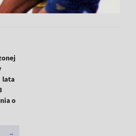
zonej
y
 lata
3
nia o