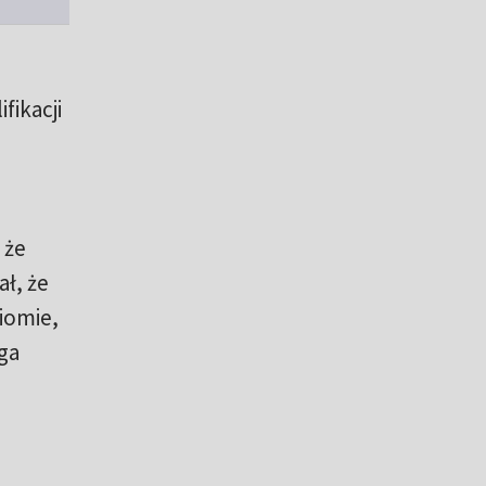
fikacji
 że
ł, że
iomie,
ga