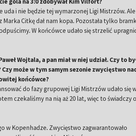
cie gola na 3:0 zdobywał Kim Vilfort?
ie uda i nie będzie tej wymarzonej Ligi Mistrzów. Ale
z Marka Citkę dał nam kopa. Pozostała tylko bram
e odpuścimy. W końcówce udało się strzelić upragn
aweł Wojtala, a pan miał w niej udział. Czy to by
? Czy może w tym samym sezonie zwycięstwo nad
mowitej końcówce?
nsować do fazy grupowej Ligi Mistrzów udało się 
Potem czekaliśmy na nią aż 20 lat, więc to świadczy o
ego w Kopenhadze. Zwycięstwo zagwarantowało