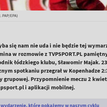
t. PAP/EPA)
hyba się nam nie uda i nie będzie tej wymar
omina w rozmowie z TVPSPORT.PL pamiętn
dnik łódzkiego klubu, Sławomir Majak. 23
nym spotkaniu przegrał w Kopenhadze 2:
zy grupowej. Przypomnienie meczu 2 kwiet
psport.pl i aplikacji mobilnej.
e wydarzenie, które pokażemy w naszym cyklu