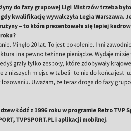
użyny do fazy grupowej Ligi Mistrzów trzeba był
, gdy kwalifikację wywalczyła Legia Warszawa. Je
użyny – to która prezentowała się lepiej kadro
 roku?
ie. Minęło 20 lat. To jest pokolenie. Inni zawodnic
uktura i na pewno też inne pieniądze. Wydaje mi się 
Kiedyś grały tylko zespoły, które zdobywały krajow
 z niższych miejsc w tabeli i to nie do końca jest ju
w losowaniu. Uważam, że teraz droga do fazy grup
dzew Łódź z 1996 roku w programie Retro TVP S
PORT, TVPSPORT.PL i aplikacji mobilnej.