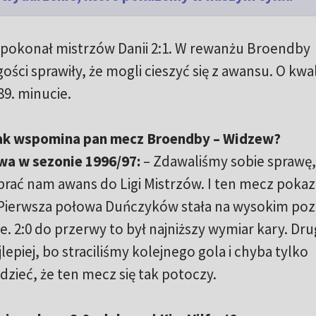
pokonał mistrzów Danii 2:1. W rewanżu Broendby
ości sprawiły, że mogli cieszyć się z awansu. O kwali
89. minucie.
Jak wspomina pan mecz Broendby – Widzew?
wa w sezonie 1996/97:
– Zdawaliśmy sobie sprawę,
ać nam awans do Ligi Mistrzów. I ten mecz pokaza
 Pierwsza połowa Duńczyków stała na wysokim poz
. 2:0 do przerwy to był najniższy wymiar kary. Dru
lepiej, bo straciliśmy kolejnego gola i chyba tylko
dzieć, że ten mecz się tak potoczy.