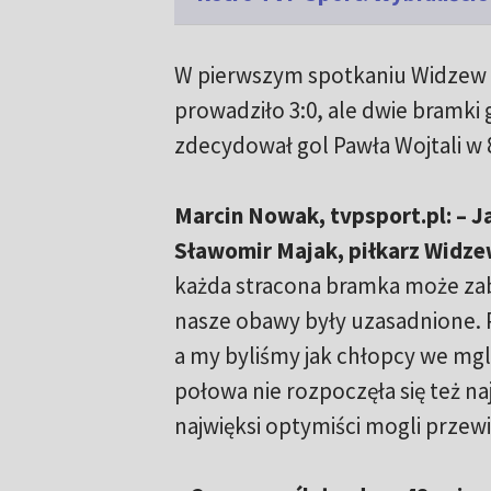
W pierwszym spotkaniu Widzew 
prowadziło 3:0, ale dwie bramki g
zdecydował gol Pawła Wojtali w 
Marcin Nowak, tvpsport.pl: – 
Sławomir Majak, piłkarz Widze
każda stracona bramka może zabr
nasze obawy były uzasadnione.
a my byliśmy jak chłopcy we mgle
połowa nie rozpoczęła się też naj
najwięksi optymiści mogli przewi