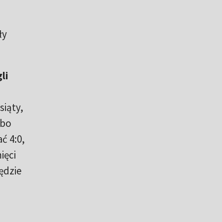
ły
li
siąty,
 bo
ć 4:0,
ięci
ędzie