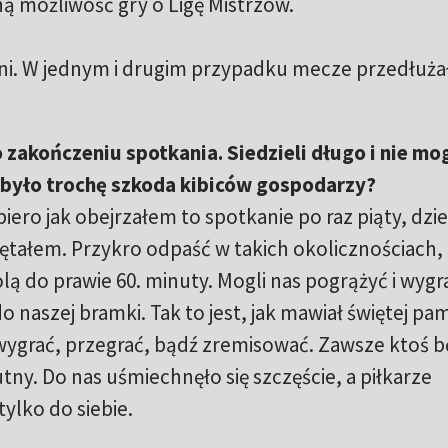
ną możliwość gry o Ligę Mistrzów.
ni. W jednym i drugim przypadku mecze przedłuża
 zakończeniu spotkania. Siedzieli długo i nie mog
ie było trochę szkoda kibiców gospodarzy?
iero jak obejrzałem to spotkanie po raz piąty, dzie
iętałem. Przykro odpaść w takich okolicznościach,
ą do prawie 60. minuty. Mogli nas pogrążyć i wygra
do naszej bramki. Tak to jest, jak mawiał świętej pam
wygrać, przegrać, bądź zremisować. Zawsze ktoś b
ny. Do nas uśmiechnęło się szczęście, a piłkarze
ylko do siebie.