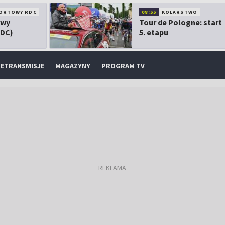
ORTOWY RDC
08:55
KOLARSTWO
owy
Tour de Pologne: start
RDC)
5. etapu
ETRANSMISJE
MAGAZYNY
PROGRAM TV