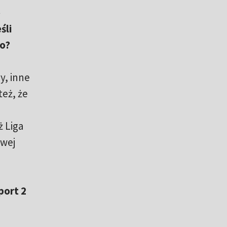
o
śli
wo?
y, inne
też, że
e
ż Liga
owej
port 2