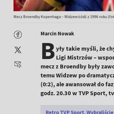
Mecz Broendby Kopenhaga – Widzew Łódź z 1996 roku (fo
Marcin Nowak
B
yły takie myśli, że c
Ligi Mistrzów – wsp
mecz z Broendby były zawo
temu Widzew po dramatycz
(0:2), ale awansował do fa
godz. 20.30 w TVP Sport, tv
Retro TVP Sport. Wybraliści