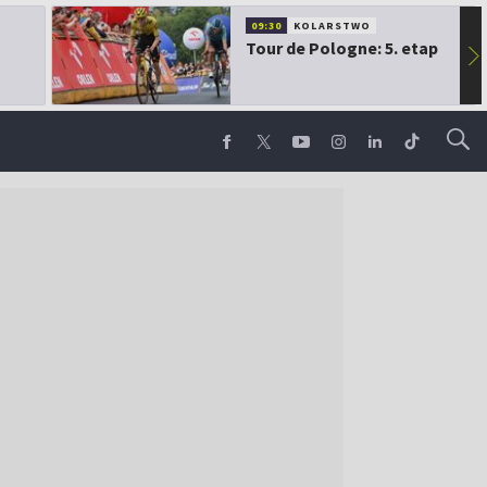
09:30
KOLARSTWO
Tour de Pologne: 5. etap
▶