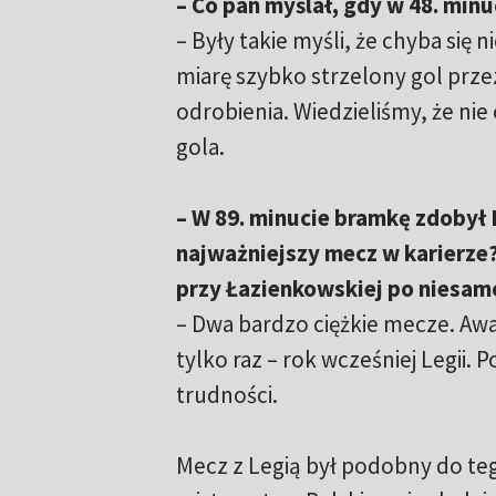
– Co pan myślał, gdy w 48. minu
– Były takie myśli, że chyba się n
miarę szybko strzelony gol prze
odrobienia. Wiedzieliśmy, że ni
gola.
– W 89. minucie bramkę zdobył P
najważniejszy mecz w karierze
przy Łazienkowskiej po niesa
– Dwa bardzo ciężkie mecze. Awa
tylko raz – rok wcześniej Legii. 
trudności.
Mecz z Legią był podobny do t