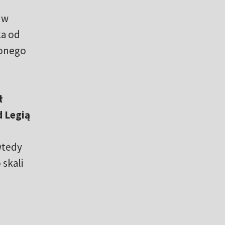
 w
ka od
ionego
ł
 Legią
wtedy
 skali