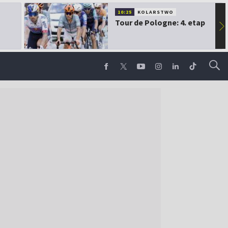
10:25
KOLARSTWO
Tour de Pologne: 4. etap
▶