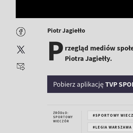
Piotr Jagiełło
P
rzegląd mediów społ
Piotra Jagiełły.
Pobierz aplikację
TVP SPO
ŹRÓDŁO:
#SPORTOWY WIEC
SPORTOWY
WIECZÓR
#LEGIA WARSZAWA