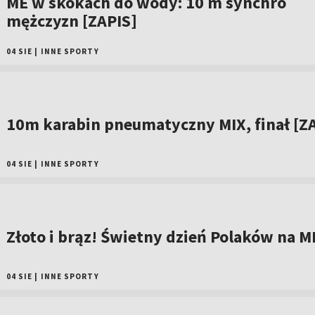
ME w skokach do wody: 10 m synchro
mężczyzn [ZAPIS]
04 SIE
|
INNE SPORTY
10m karabin pneumatyczny MIX, finał [Z
04 SIE
|
INNE SPORTY
Złoto i brąz! Świetny dzień Polaków na M
04 SIE
|
INNE SPORTY