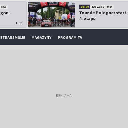
TYKA
09:50
KOLARSTWO
egon –
Tour de Pologne: start
4. etapu
4:00
ETRANSMISJE
MAGAZYNY
PROGRAM TV