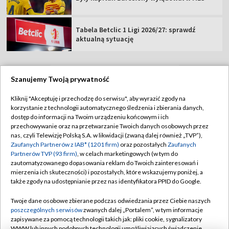
Tabela Betclic 1 Ligi 2026/27: sprawdź
aktualną sytuację
Szanujemy Twoją prywatność
TVP
Kliknij "Akceptuję i przechodzę do serwisu", aby wyrazić zgody na
korzystanie z technologii automatycznego śledzenia i zbierania danych,
Abonament TVP
Regulamin TVP
dostęp do informacji na Twoim urządzeniu końcowym i ich
Polityka prywatności
Sklep TVP
przechowywanie oraz na przetwarzanie Twoich danych osobowych przez
nas, czyli Telewizję Polską S.A. w likwidacji (zwaną dalej również „TVP”),
Biuro Reklamy
Moje zgody
Zaufanych Partnerów z IAB* (1201 firm)
oraz pozostałych
Zaufanych
Partnerów TVP (93 firm)
, w celach marketingowych (w tym do
Oferta Handlowa
Biuro reklamy
zautomatyzowanego dopasowania reklam do Twoich zainteresowań i
mierzenia ich skuteczności) i pozostałych, które wskazujemy poniżej, a
Telegazeta ogłoszenia
Kontakt
także zgody na udostępnianie przez nas identyfikatora PPID do Google.
Emisja w TVP
Twoje dane osobowe zbierane podczas odwiedzania przez Ciebie naszych
Kanały
Rada Programowa
poszczególnych serwisów
zwanych dalej „Portalem”, w tym informacje
zapisywane za pomocą technologii takich jak: pliki cookie, sygnalizatory
Ogłoszenia przetargowe
WWW lub innych podobnych technologii umożliwiających świadczenie