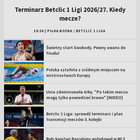
Terminarz Betclic 1 Ligi 2026/27. Kiedy
mecze?
19:30
|
PIŁKA NOŻNA
/
BETCLIC 1 LIGA
Świetny start Swobody. Pewny awans do
finału!
Polska sztafeta z siódmym miejscem na
mistrzostwach Europy
Unia zdominowała Arkę. "Po takim meczu
mogę tylko powiedzieć brawo" [WIDEO]
Betclic 1 Liga: sprawdź terminarz i plan
transmisji meczów 3. kolejki
Były kapitan Barcelony wylądował w MLS