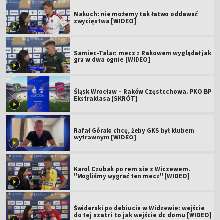
Makuch: nie możemy tak łatwo oddawać
zwycięstwa [WIDEO]
Samiec-Talar: mecz z Rakowem wyglądał jak
gra w dwa ognie [WIDEO]
Śląsk Wrocław – Raków Częstochowa. PKO BP
Ekstraklasa [SKRÓT]
Rafał Górak: chcę, żeby GKS był klubem
wytrawnym [WIDEO]
Karol Czubak po remisie z Widzewem.
"Mogliśmy wygrać ten mecz" [WIDEO]
Świderski po debiucie w Widzewie: wejście
do tej szatni to jak wejście do domu [WIDEO]