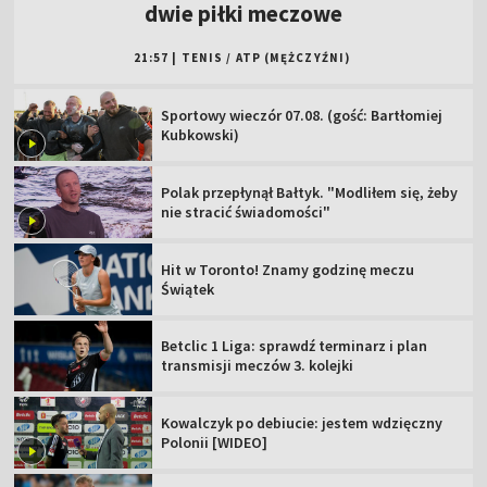
dwie piłki meczowe
21:57
|
TENIS
/
ATP (MĘŻCZYŹNI)
Sportowy wieczór 07.08. (gość: Bartłomiej
Kubkowski)
Polak przepłynął Bałtyk. "Modliłem się, żeby
nie stracić świadomości"
Hit w Toronto! Znamy godzinę meczu
Świątek
Betclic 1 Liga: sprawdź terminarz i plan
transmisji meczów 3. kolejki
Kowalczyk po debiucie: jestem wdzięczny
Polonii [WIDEO]