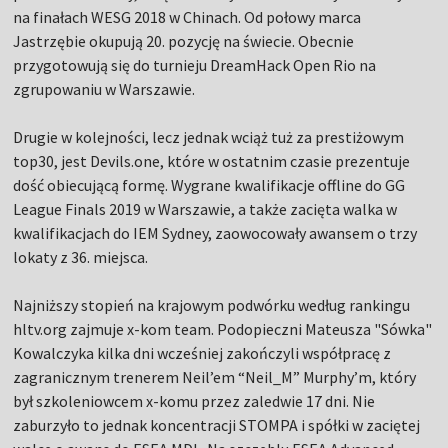
na finałach WESG 2018 w Chinach. Od połowy marca
Jastrzębie okupują 20. pozycję na świecie. Obecnie
przygotowują się do turnieju DreamHack Open Rio na
zgrupowaniu w Warszawie.
Drugie w kolejności, lecz jednak wciąż tuż za prestiżowym
top30, jest Devils.one, które w ostatnim czasie prezentuje
dość obiecującą formę. Wygrane kwalifikacje offline do GG
League Finals 2019 w Warszawie, a także zacięta walka w
kwalifikacjach do IEM Sydney, zaowocowały awansem o trzy
lokaty z 36. miejsca.
Najniższy stopień na krajowym podwórku według rankingu
hltv.org zajmuje x-kom team. Podopieczni Mateusza "Sówka"
Kowalczyka kilka dni wcześniej zakończyli współpracę z
zagranicznym trenerem Neil’em “Neil_M” Murphy’m, który
był szkoleniowcem x-komu przez zaledwie 17 dni. Nie
zaburzyło to jednak koncentracji STOMPA i spółki w zaciętej