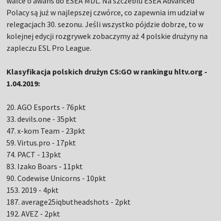
walce o awans do ESEA MDL. Na szczeblu ESEA Advanced
Polacy są już w najlepszej czwórce, co zapewnia im udział w
relegacjach 30. sezonu. Jeśli wszystko pójdzie dobrze, to w
kolejnej edycji rozgrywek zobaczymy aż 4 polskie drużyny na
zapleczu ESL Pro League.
Klasyfikacja polskich drużyn CS:GO w rankingu hltv.org -
1.04.2019:
20. AGO Esports - 76pkt
33. devils.one - 35pkt
47. x-kom Team - 23pkt
59. Virtus.pro - 17pkt
74. PACT - 13pkt
83. Izako Boars - 11pkt
90. Codewise Unicorns - 10pkt
153. 2019 - 4pkt
187. average25iqbutheadshots - 2pkt
192. AVEZ - 2pkt