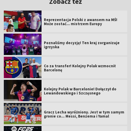
Zobacz też
Reprezentacja Polski z awansem na MŚ!
Może zostać... mistrzem Europy
Poznaliśmy decyzję! Ten kraj zorganizuje
igrzyska
Co za transfer! Kolejny Polak wzmocnił
Barcelonę
Kolejny Polak w Barcelonie! Dołączył do
Lewandowskiego i Szczęsnego
Gracz Lecha wyróżniony. Jest w tym samym
gronie co... Messi, Benzema i Yamal