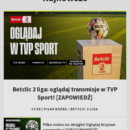
Betclic 2 liga: oglądaj transmisje w TVP
Sport! [ZAPOWIEDŹ]
12:30
|
PIŁKA NOŻNA
/
BETCLIC 2 LIGA
Piłka nożna na okrągło! Oglądaj krajowe
rozgrywki w TVP [ZAPOWIEDŹ]