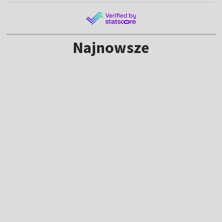
Najnowsze
Kuś po złotym medalu MŚ juniorów:
byłam bardzo zestresowana