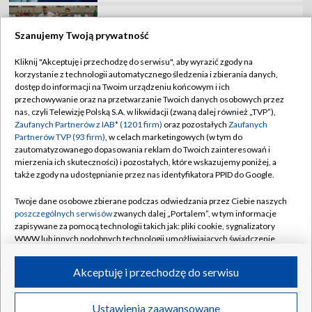
Mazowiecki. Oglądaj mecz Betclic 1 Ligi!
Szanujemy Twoją prywatność
Kliknij "Akceptuję i przechodzę do serwisu", aby wyrazić zgody na
korzystanie z technologii automatycznego śledzenia i zbierania danych,
TVP
dostęp do informacji na Twoim urządzeniu końcowym i ich
przechowywanie oraz na przetwarzanie Twoich danych osobowych przez
Abonament TVP
Regulamin TVP
nas, czyli Telewizję Polską S.A. w likwidacji (zwaną dalej również „TVP”),
Polityka prywatności
Sklep TVP
Zaufanych Partnerów z IAB* (1201 firm)
oraz pozostałych
Zaufanych
Partnerów TVP (93 firm)
, w celach marketingowych (w tym do
Biuro Reklamy
Moje zgody
zautomatyzowanego dopasowania reklam do Twoich zainteresowań i
mierzenia ich skuteczności) i pozostałych, które wskazujemy poniżej, a
Oferta Handlowa
Biuro reklamy
także zgody na udostępnianie przez nas identyfikatora PPID do Google.
Telegazeta ogłoszenia
Kontakt
Twoje dane osobowe zbierane podczas odwiedzania przez Ciebie naszych
Emisja w TVP
poszczególnych serwisów
zwanych dalej „Portalem”, w tym informacje
zapisywane za pomocą technologii takich jak: pliki cookie, sygnalizatory
Kanały
Rada Programowa
WWW lub innych podobnych technologii umożliwiających świadczenie
dopasowanych i bezpiecznych usług, personalizację treści oraz reklam,
Ogłoszenia przetargowe
udostępnianie funkcji mediów społecznościowych oraz analizowanie
©2026 Telewizja Polska Spółka Akcyjna w likwidacji
Akceptuję i przechodzę do serwisu
ruchu w Internecie.
Akademia Telewizyjna
Informacje o nadawcy
Twoje dane osobowe zbierane podczas odwiedzania przez Ciebie
Ustawienia zaawansowane