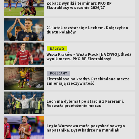
Zobacz wyniki i terminarz PKO BP
Ekstraklasy w sezonie 2026/27
21-latek rozstał się z Lechem. Dołączył do
duetu Polaków
NA ŻYWO
Wisła Kraków – Wisła Płock [NA ŻYWO]. Śledź
wynik meczu PKO BP Ekstraklasy!
POLECAMY
Ekstraklasa na kredyt. Przekładane mecze
zmieniają rzeczywistość
Lech ma dylemat po starciu z Farerami.
Rozważa przełożenie meczu
Legia Warszawa może pozyskać nowego
napastnika. Był w kadrze na mundial!