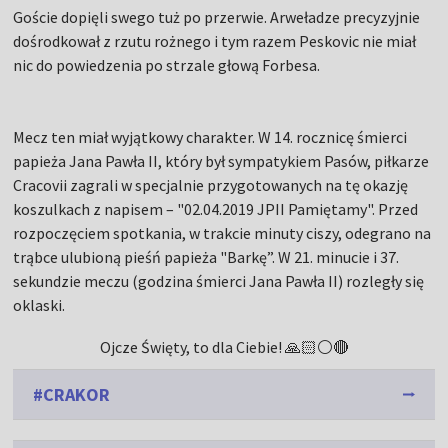
Goście dopięli swego tuż po przerwie. Arweładze precyzyjnie
dośrodkował z rzutu rożnego i tym razem Peskovic nie miał
nic do powiedzenia po strzale głową Forbesa.
Mecz ten miał wyjątkowy charakter. W 14. rocznicę śmierci
papieża Jana Pawła II, który był sympatykiem Pasów, piłkarze
Cracovii zagrali w specjalnie przygotowanych na tę okazję
koszulkach z napisem – "02.04.2019 JPII Pamiętamy". Przed
rozpoczęciem spotkania, w trakcie minuty ciszy, odegrano na
trąbce ulubioną pieśń papieża "Barkę”. W 21. minucie i 37.
sekundzie meczu (godzina śmierci Jana Pawła II) rozległy się
oklaski.
Ojcze Święty, to dla Ciebie! 🙏🏻⚪️🔴
#CRAKOR