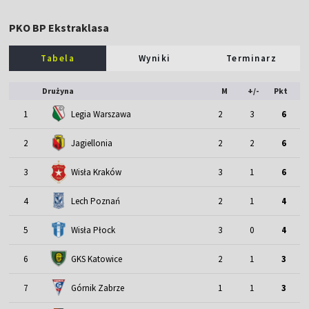
PKO BP Ekstraklasa
Tabela
Wyniki
Terminarz
Drużyna
M
+/-
Pkt
1
Legia Warszawa
2
3
6
2
Jagiellonia
2
2
6
3
Wisła Kraków
3
1
6
4
Lech Poznań
2
1
4
5
Wisła Płock
3
0
4
6
GKS Katowice
2
1
3
7
Górnik Zabrze
1
1
3