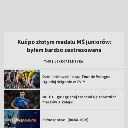
7:05
|
LEKKOATLETYKA
Dziś "królewski" etap Tour de Pologne.
Oglądaj ściganie w TVP!
Multi1Liga! Oglądaj transmisję sobotnich
meczów 3. kolejki!
Pełnosprawni (08.08.2026)
Zawisza Bydgoszcz – Resovia [NA ŻYWO].
Oglądaj mecz Betclic 2 Ligi
Podhale Nowy Targ – Hutnik Kraków [NA
ŻYWO]. Oglądaj mecz Betclic 2 Ligi
Miedź Legnica – Pogoń Grodzisk