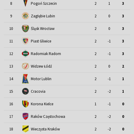
8
Pogoń Szczecin
2
1
3
9
Zagłębie Lubin
2
0
3
Śląsk Wrocław
10
2
0
3
11
Piast Gliwice
2
-1
3
12
Radomiak Radom
2
-1
3
13
Widzew Łódź
2
0
2
Motor Lublin
14
2
-1
1
15
Cracovia
2
-2
1
16
Korona Kielce
1
-1
0
17
Raków Częstochowa
2
-2
0
18
Wieczysta Kraków
2
-2
0