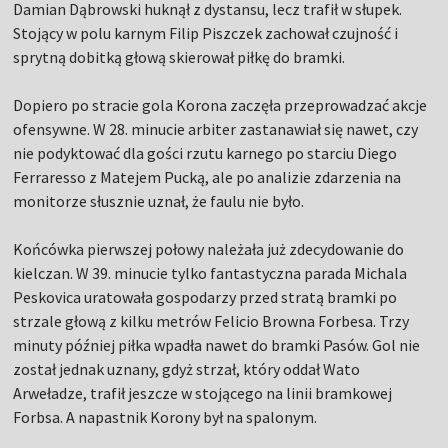
Damian Dąbrowski huknął z dystansu, lecz trafił w słupek.
Stojący w polu karnym Filip Piszczek zachował czujność i
sprytną dobitką głową skierował piłkę do bramki.
Dopiero po stracie gola Korona zaczęła przeprowadzać akcje
ofensywne. W 28. minucie arbiter zastanawiał się nawet, czy
nie podyktować dla gości rzutu karnego po starciu Diego
Ferraresso z Matejem Pucką, ale po analizie zdarzenia na
monitorze słusznie uznał, że faulu nie było.
Końcówka pierwszej połowy należała już zdecydowanie do
kielczan. W 39. minucie tylko fantastyczna parada Michala
Peskovica uratowała gospodarzy przed stratą bramki po
strzale głową z kilku metrów Felicio Browna Forbesa. Trzy
minuty później piłka wpadła nawet do bramki Pasów. Gol nie
został jednak uznany, gdyż strzał, który oddał Wato
Arweładze, trafił jeszcze w stojącego na linii bramkowej
Forbsa. A napastnik Korony był na spalonym.