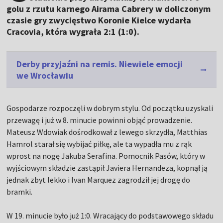
golu z rzutu karnego Airama Cabrery w doliczonym
czasie gry zwycięstwo Koronie Kielce wydarła
Cracovia, która wygrała 2:1 (1:0).
Derby przyjaźni na remis. Niewiele emocji
we Wrocławiu
Gospodarze rozpoczęli w dobrym stylu. Od początku uzyskali
przewagę i już w 8. minucie powinni objąć prowadzenie.
Mateusz Wdowiak dośrodkował z lewego skrzydła, Matthias
Hamrol starał się wybijać piłkę, ale ta wypadła mu z rąk
wprost na nogę Jakuba Serafina. Pomocnik Pasów, który w
wyjściowym składzie zastąpił Javiera Hernandeza, kopnął ją
jednak zbyt lekko i Ivan Marquez zagrodził jej drogę do
bramki.
W 19. minucie było już 1:0. Wracający do podstawowego składu