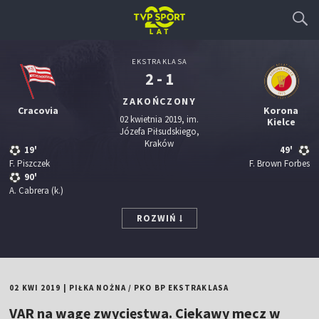
EKSTRAKLASA
2 - 1
ZAKOŃCZONY
Cracovia
Korona
02 kwietnia 2019, im.
Kielce
Józefa Piłsudskiego,
Kraków
19'
49'
F. Piszczek
F. Brown Forbes
90'
A. Cabrera
(k.)
ROZWIŃ
02 KWI 2019
|
PIŁKA NOŻNA
/
PKO BP EKSTRAKLASA
VAR na wagę zwycięstwa. Ciekawy mecz w