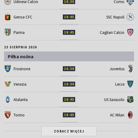
Udinese Calcio
Como
16:30
Genoa CFC
SSC Napoli
18:45
Parma
Cagliari Calcio
18:45
23 SIERPNIA 2026
Piłka nożna
Frosinone
Juventus
16:30
Venezia
Lecce
16:30
Atalanta
US Sassuolo
18:45
Torino
AC Milan
18:45
ZOBACZ WIĘCEJ