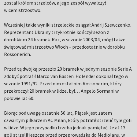
został królem strzelców, a jego zespół wywalczył
wicemistrzostwo.
Wcześniej takie wyniki strzeleckie osiągał Andrij Szewczenko.
Reprezentant Ukrainy trzykrotnie kończył sezon z
dorobkiem 24 bramek. Raz, w sezonie 2003/04, mógł także
świętować mistrzostwo Włoch – przedostatnie w dorobku
Rossonerich.
Przed tą dwójką przeszło 20 bramek w jednym sezonie Serie A
zdobyć potrafił Marco van Basten. Holender dokonał tego w
sezonie 1991/92. Przed nim ostatnim Rossonerim, który
przekroczył 20 bramek w lidze, był… Angelo Sormani w
połowie lat 60.
Biorąc pod uwagę ostatnie 50 lat, Piątek jest zatem
czwartym piłkarzem AC Milan, który potrafił strzelić tyle goli
w lidze. W jego przypadku trzeba jednak pamiętać, że aż 13
goli strzelił jeszcze przed przeprowadzką do Mediolanu, w