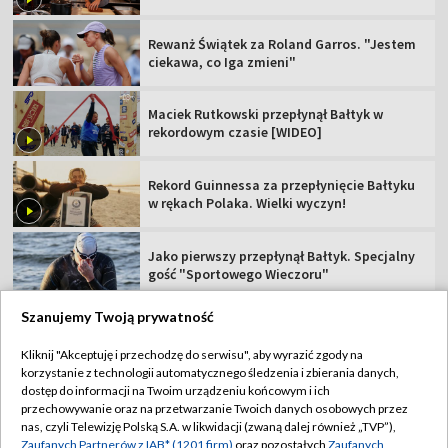
Rewanż Świątek za Roland Garros. "Jestem
ciekawa, co Iga zmieni"
Maciek Rutkowski przepłynął Bałtyk w
rekordowym czasie [WIDEO]
Rekord Guinnessa za przepłynięcie Bałtyku
w rękach Polaka. Wielki wyczyn!
Jako pierwszy przepłynął Bałtyk. Specjalny
gość "Sportowego Wieczoru"
Szanujemy Twoją prywatność
Kliknij "Akceptuję i przechodzę do serwisu", aby wyrazić zgody na
korzystanie z technologii automatycznego śledzenia i zbierania danych,
TVP
dostęp do informacji na Twoim urządzeniu końcowym i ich
przechowywanie oraz na przetwarzanie Twoich danych osobowych przez
Abonament TVP
Regulamin TVP
nas, czyli Telewizję Polską S.A. w likwidacji (zwaną dalej również „TVP”),
Polityka prywatności
Sklep TVP
Zaufanych Partnerów z IAB* (1201 firm)
oraz pozostałych
Zaufanych