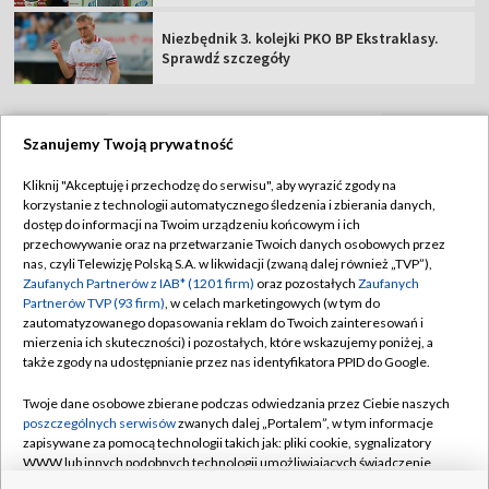
Niezbędnik 3. kolejki PKO BP Ekstraklasy.
Sprawdź szczegóły
Szanujemy Twoją prywatność
TVP
Kliknij "Akceptuję i przechodzę do serwisu", aby wyrazić zgody na
korzystanie z technologii automatycznego śledzenia i zbierania danych,
Abonament TVP
Regulamin TVP
dostęp do informacji na Twoim urządzeniu końcowym i ich
Polityka prywatności
Sklep TVP
przechowywanie oraz na przetwarzanie Twoich danych osobowych przez
nas, czyli Telewizję Polską S.A. w likwidacji (zwaną dalej również „TVP”),
Biuro Reklamy
Moje zgody
Zaufanych Partnerów z IAB* (1201 firm)
oraz pozostałych
Zaufanych
Partnerów TVP (93 firm)
, w celach marketingowych (w tym do
Oferta Handlowa
Biuro reklamy
zautomatyzowanego dopasowania reklam do Twoich zainteresowań i
mierzenia ich skuteczności) i pozostałych, które wskazujemy poniżej, a
Telegazeta ogłoszenia
Kontakt
także zgody na udostępnianie przez nas identyfikatora PPID do Google.
Emisja w TVP
Twoje dane osobowe zbierane podczas odwiedzania przez Ciebie naszych
Kanały
Rada Programowa
poszczególnych serwisów
zwanych dalej „Portalem”, w tym informacje
zapisywane za pomocą technologii takich jak: pliki cookie, sygnalizatory
Ogłoszenia przetargowe
WWW lub innych podobnych technologii umożliwiających świadczenie
©2026 Telewizja Polska Spółka Akcyjna w likwidacji
dopasowanych i bezpiecznych usług, personalizację treści oraz reklam,
Akademia Telewizyjna