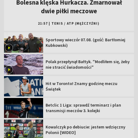
Bolesna klęska Hurkacza. Zmarnował
dwie piłki meczowe
21:57
|
TENIS
/
ATP (MĘŻCZYŹNI)
Sportowy wieczór 07.08. (gość: Bartłomiej
Kubkowski)
Polak przepłynął Bałtyk. "Modliłem się, żeby
nie stracić świadomości"
Hit w Toronto! Znamy godzinę meczu
Świątek
Betclic 1 Liga: sprawdź terminarz i plan
transmisji meczów 3. kolejki
Kowalczyk po debiucie: jestem wdzięczny
Polonii [WIDEO]