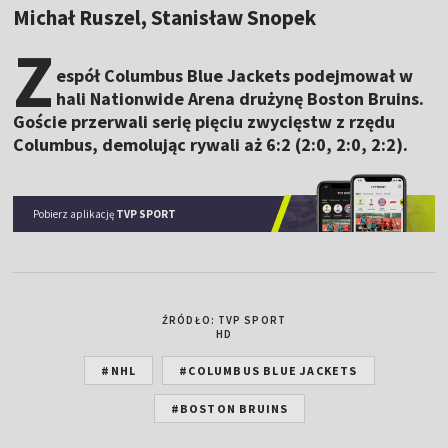
Michał Ruszel, Stanisław Snopek
Z
espół Columbus Blue Jackets podejmował w
hali Nationwide Arena drużynę Boston Bruins.
Goście przerwali serię pięciu zwycięstw z rzędu
Columbus, demolując rywali aż 6:2 (2:0, 2:0, 2:2).
Pobierz aplikację
TVP SPORT
ŹRÓDŁO: TVP SPORT
HD
#NHL
#COLUMBUS BLUE JACKETS
#BOSTON BRUINS