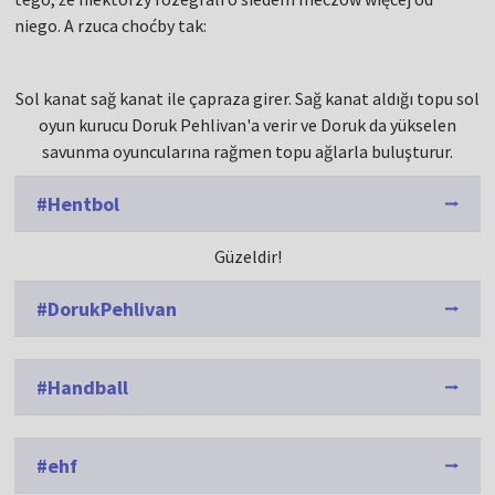
niego. A rzuca choćby tak:
Sol kanat sağ kanat ile çapraza girer. Sağ kanat aldığı topu sol
oyun kurucu Doruk Pehlivan'a verir ve Doruk da yükselen
savunma oyuncularına rağmen topu ağlarla buluşturur.
#Hentbol
Güzeldir!
#DorukPehlivan
#Handball
#ehf