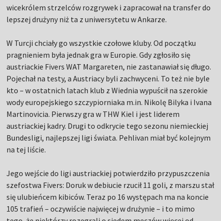
wicekrólem strzelców rozgrywek i zapracował na transfer do
lepszej drużyny niż ta z uniwersytetu w Ankarze.
W Turcji chciały go wszystkie czołowe kluby. Od początku
pragnieniem była jednak gra w Europie. Gdy zgłosiło się
austriackie Fivers WAT Margareten, nie zastanawiał się długo.
Pojechał na testy, a Austriacy byli zachwyceni. To też nie byle
kto – w ostatnich latach klub z Wiednia wypuścił na szerokie
wody europejskiego szczypiorniaka m.in. Nikolę Bilyka i Ivana
Martinovicia. Pierwszy gra w THW Kiel i jest liderem
austriackiej kadry. Drugi to odkrycie tego sezonu niemieckiej
Bundesligi, najlepszej ligi świata. Pehlivan miał być kolejnym
na tej liście.
Jego wejście do ligi austriackiej potwierdziło przypuszczenia
szefostwa Fivers: Doruk w debiucie rzucił 11 goli, z marszu stał
się ulubieńcem kibiców. Teraz po 16 występach ma na koncie
105 trafień – oczywiście najwięcej w drużynie – i to mimo
tego, że niektórzy rozegrali o siedem meczów więcej od