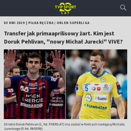
03 KWI 2019
|
PIŁKA RĘCZNA
/
ORLEN SUPERLIGA
Transfer jak primaaprilisowy żart. Kim jest
Doruk Pehlivan, "nowy Michał Jurecki" VIVE?
20-letni Doruk Pehlivan (L, fot. FIVERS.AT) ma zostać w Kielcach następcą Michała
Jureckiego (P, fot. PAP/EPA)