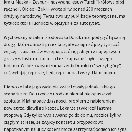
kraju. Matka – Zeynur – nazywana jest w Turcji "królową piłki
ręcznej". Ojciec – Zeki – wystąpił w ponad 200 meczach
drużyny narodowej. Teraz tworzy publikacje teoretyczne, ma
tytuł doktora i uchodzi w ojczyźnie za autorytet.
Wychowany w takim środowisku Doruk miał podążyć tą samą
drogą, którą oni szli przez lata, ale osiągnąć przy tym coś
więcej – zaistnieć w Europie, stać się jednym z najlepszych
graczy w historii Turcji. To też "zapisane" było... w jego
imieniu. W dosłownym tłumaczeniu Doruk to "szczyt góry",
coś wybijającego się, będącego ponad wszystkim innym.
Pierwsze lata jego życia nie zwiastowały jednak takiego
scenariusza. Do trzecich urodzin niemal nie opuszczał
szpitala. Miał napady duszności, problem z nabieraniem
powietrza, dławił go kaszel. Lekarze stwierdzili astmę
atopową. Gdy tylko wypisywano go do domu, rodzice żyli w
ciągłym stresie, że zwykły kontakt z przypadkowo
napotkanym na ulicy kotem może zatrzymać oddech ich syna.