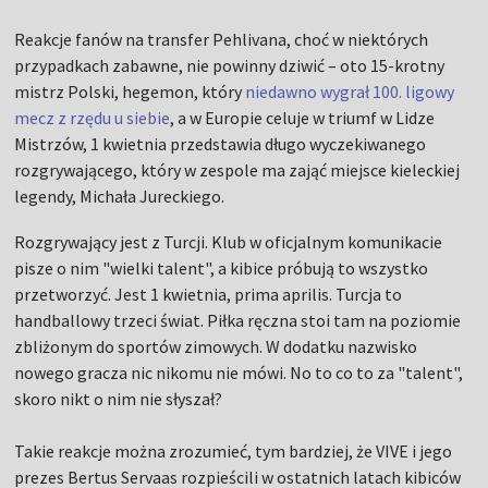
Reakcje fanów na transfer Pehlivana, choć w niektórych
przypadkach zabawne, nie powinny dziwić – oto 15-krotny
mistrz Polski, hegemon, który
niedawno wygrał 100. ligowy
mecz z rzędu u siebie
, a w Europie celuje w triumf w Lidze
Mistrzów, 1 kwietnia przedstawia długo wyczekiwanego
rozgrywającego, który w zespole ma zająć miejsce kieleckiej
legendy, Michała Jureckiego.
Rozgrywający jest z Turcji. Klub w oficjalnym komunikacie
pisze o nim "wielki talent", a kibice próbują to wszystko
przetworzyć. Jest 1 kwietnia, prima aprilis. Turcja to
handballowy trzeci świat. Piłka ręczna stoi tam na poziomie
zbliżonym do sportów zimowych. W dodatku nazwisko
nowego gracza nic nikomu nie mówi. No to co to za "talent",
skoro nikt o nim nie słyszał?
Takie reakcje można zrozumieć, tym bardziej, że VIVE i jego
prezes Bertus Servaas rozpieścili w ostatnich latach kibiców