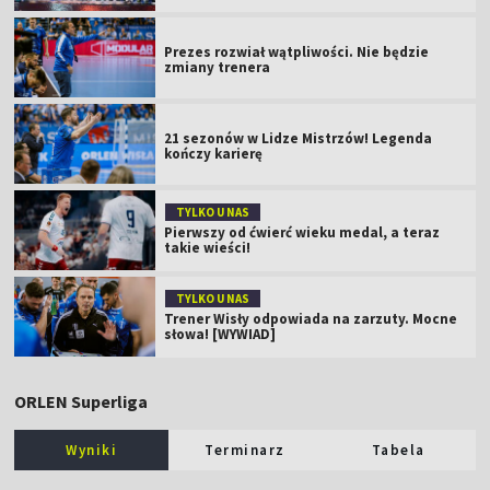
Prezes rozwiał wątpliwości. Nie będzie
zmiany trenera
21 sezonów w Lidze Mistrzów! Legenda
kończy karierę
TYLKO U NAS
Pierwszy od ćwierć wieku medal, a teraz
takie wieści!
TYLKO U NAS
Trener Wisły odpowiada na zarzuty. Mocne
słowa! [WYWIAD]
ORLEN Superliga
Wyniki
Terminarz
Tabela