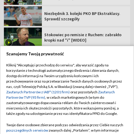
Niezbędnik 3. kolejki PKO BP Ekstraklasy.
Sprawdź szczegóły
Stokowiec po remisie z Ruchem: zabrakło
kropki nad "i" [WIDEO]
Szanujemy Twoją prywatność
Kliknij "Akceptuję i przechodzę do serwisu", aby wyrazić zgody na
korzystanie z technologii automatycznego śledzenia i zbierania danych,
TVP
dostęp do informacji na Twoim urządzeniu końcowym i ich
Abonament TVP
Regulamin TVP
przechowywanie oraz na przetwarzanie Twoich danych osobowych przez
nas, czyli Telewizję Polską S.A. w likwidacji (zwaną dalej również „TVP”),
Polityka prywatności
Sklep TVP
Zaufanych Partnerów z IAB* (1201 firm)
oraz pozostałych
Zaufanych
Partnerów TVP (93 firm)
, w celach marketingowych (w tym do
Biuro Reklamy
Moje zgody
zautomatyzowanego dopasowania reklam do Twoich zainteresowań i
mierzenia ich skuteczności) i pozostałych, które wskazujemy poniżej, a
Oferta Handlowa
Biuro reklamy
także zgody na udostępnianie przez nas identyfikatora PPID do Google.
Telegazeta ogłoszenia
Kontakt
Twoje dane osobowe zbierane podczas odwiedzania przez Ciebie naszych
Emisja w TVP
poszczególnych serwisów
zwanych dalej „Portalem”, w tym informacje