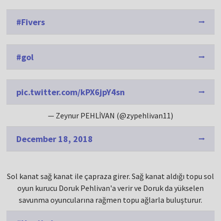
#Fivers
#gol
pic.twitter.com/kPX6jpY4sn
— Zeynur PEHLİVAN (@zypehlivan11)
December 18, 2018
Sol kanat sağ kanat ile çapraza girer. Sağ kanat aldığı topu sol
oyun kurucu Doruk Pehlivan'a verir ve Doruk da yükselen
savunma oyuncularına rağmen topu ağlarla buluşturur.