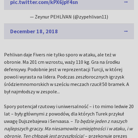
pic.twitter.com/kPX6jpY4sn
— Zeynur PEHLİVAN (@zypehlivan11)
December 18, 2018
Pehlivan daje Fivers nie tylko sporo w ataku, ale też w
obronie. Ma 201 cm wzrostu, waży 110 kg. Gra na środku
defensywy. Podobnie jest w reprezentacji Turcji, w której
powoli wyrasta na lidera. Podczas zeszłorocznych igrzysk
śródziemnomorskich w sześciu meczach rzucił 50 bramek. A
był najmłodszy w zespole...
Spory potencjał rzutowy i uniwersalność – i to mimo ledwie 20
lat – były głównymi z powodów, dla których Turek przykuł
uwagę Dujszebajewa i Servaasa. –
To będzie jeden z naszych
najlepszych graczy. Ma niesamowite umiejętności i w ataku, i w
obronie. Ten chłopak jest przyszłością!
– przekonuje prezes