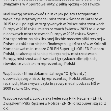
związany z WP SportoweFakty. Z piłką ręczną – od zawsze.
Miał okazję obserwować z bliska jak polscy szczypiorniści
wywalczyli brązowy medal mistrzostw świata w Katarze w
2015 roku i polegli w rozgrywanych w Polsce mistrzostwach
Europy w 2016 roku i mistrzostwach świata w 2023 roku oraz
niedawnych mistrzostwach Europy w 2026 roku w Szwecji.
Korespondent na niezliczonej liczbie meczów piłki ręcznej w
Polsce, a także turniejach finałowych Ligi Mistrzów w Kolonii.
Komentował m.in. mecze ORLEN Superligi i ORLEN Pucharu
Polski, a także spotkania piłki ręcznej w mistrzostwach
Europy, mistrzostwach świata i igrzyskach olimpijskich,
również te z udziałem reprezentacji Polski.
Współautor filmu dokumentalnego "Orły Wenty",
opowiadającego historię reprezentacji Polski piłkarzy
ręcznych, która wywalczyła brązowy medal podczas MŚ w
2009 roku w Chorwacji.
Współpracował z Europejską Federacją Piłki Ręcznej (EHF),
Związkiem Piłki Ręcznej w Polsce (ZPRP) oraz Superligą sp. z
o.o.