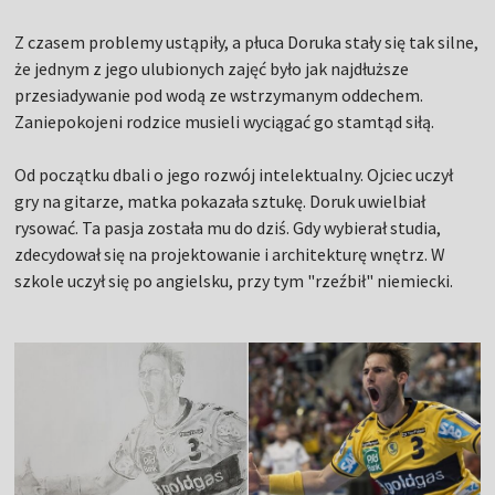
Z czasem problemy ustąpiły, a płuca Doruka stały się tak silne,
że jednym z jego ulubionych zajęć było jak najdłuższe
przesiadywanie pod wodą ze wstrzymanym oddechem.
Zaniepokojeni rodzice musieli wyciągać go stamtąd siłą.
Od początku dbali o jego rozwój intelektualny. Ojciec uczył
gry na gitarze, matka pokazała sztukę. Doruk uwielbiał
rysować. Ta pasja została mu do dziś. Gdy wybierał studia,
zdecydował się na projektowanie i architekturę wnętrz. W
szkole uczył się po angielsku, przy tym "rzeźbił" niemiecki.