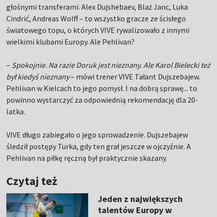
głośnymi transferami. Alex Dujshebaev, Blaż Janc, Luka
Cindrić, Andreas Wolff – to wszystko gracze ze ścisłego
światowego topu, o których VIVE rywalizowało z innymi
wielkimi klubami Europy. Ale Pehlivan?
–
Spokojnie. Na razie Doruk jest nieznany. Ale Karol Bielecki też
był kiedyś nieznany
– mówi trener VIVE Tałant Dujszebajew.
Pehlivan w Kielcach to jego pomysł. I na dobrą sprawę... to
powinno wystarczyć za odpowiednią rekomendację dla 20-
latka.
VIVE długo zabiegało o jego sprowadzenie. Dujszebajew
śledził postępy Turka, gdy ten grał jeszcze w ojczyźnie. A
Pehlivan na piłkę ręczną był praktycznie skazany.
Czytaj też
Jeden z największych
talentów Europy w