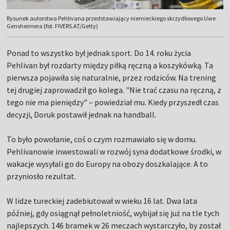
Rysunek autorstwa Pehlivana przedstawiający niemieckiego skrzydłowego Uwe
Gensheimera (fot. FIVERS.AT/Getty)
Ponad to wszystko był jednak sport. Do 14. roku życia
Pehlivan był rozdarty między piłką ręczną a koszykówką. Ta
pierwsza pojawiła się naturalnie, przez rodziców. Na trening
tej drugiej zaprowadził go kolega. "Nie trać czasu na ręczną, z
tego nie ma pieniędzy" – powiedział mu. Kiedy przyszedł czas
decyzji, Doruk postawił jednak na handball.
To było powołanie, coś o czym rozmawiało się w domu.
Pehlivanowie inwestowali w rozwój syna dodatkowe środki, w
wakacje wysyłali go do Europy na obozy doszkalające. A to
przyniosło rezultat.
W lidze tureckiej zadebiutował w wieku 16 lat. Dwa lata
później, gdy osiągnął pełnoletniość, wybijał się już na tle tych
najlepszych. 146 bramek w 26 meczach wystarczyło, by został