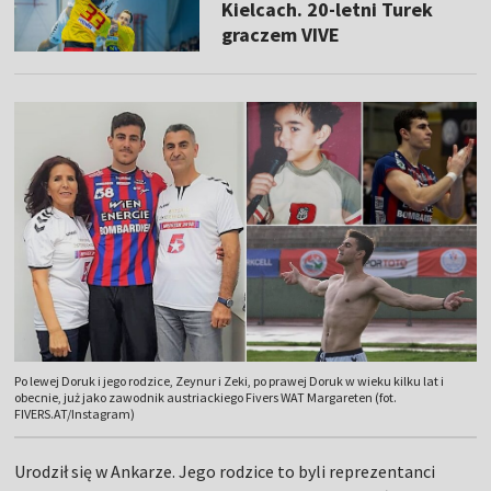
Kielcach. 20-letni Turek
graczem VIVE
Po lewej Doruk i jego rodzice, Zeynur i Zeki, po prawej Doruk w wieku kilku lat i
obecnie, już jako zawodnik austriackiego Fivers WAT Margareten (fot.
FIVERS.AT/Instagram)
Urodził się w Ankarze. Jego rodzice to byli reprezentanci