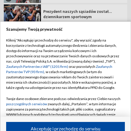
Prezydent naszych sąsiadów został...
dziennikarzem sportowym
Szanujemy Twoją prywatność
Kliknij "Akceptuję i przechodzę do serwisu", aby wyrazić zgody na
korzystanie z technologii automatycznego śledzenia i zbierania danych,
TVP
dostęp do informacji na Twoim urządzeniu końcowym i ich
przechowywanie oraz na przetwarzanie Twoich danych osobowych przez
Abonament TVP
Regulamin TVP
nas, czyli Telewizję Polską S.A. w likwidacji (zwaną dalej również „TVP”),
Polityka prywatności
Sklep TVP
Zaufanych Partnerów z IAB* (1201 firm)
oraz pozostałych
Zaufanych
Partnerów TVP (93 firm)
, w celach marketingowych (w tym do
Biuro Reklamy
Moje zgody
zautomatyzowanego dopasowania reklam do Twoich zainteresowań i
mierzenia ich skuteczności) i pozostałych, które wskazujemy poniżej, a
Oferta Handlowa
Biuro reklamy
także zgody na udostępnianie przez nas identyfikatora PPID do Google.
Telegazeta ogłoszenia
Kontakt
Twoje dane osobowe zbierane podczas odwiedzania przez Ciebie naszych
Emisja w TVP
poszczególnych serwisów
zwanych dalej „Portalem”, w tym informacje
zapisywane za pomocą technologii takich jak: pliki cookie, sygnalizatory
Kanały
Rada Programowa
WWW lub innych podobnych technologii umożliwiających świadczenie
dopasowanych i bezpiecznych usług, personalizację treści oraz reklam,
Ogłoszenia przetargowe
udostępnianie funkcji mediów społecznościowych oraz analizowanie
©2026 Telewizja Polska Spółka Akcyjna w likwidacji
Akceptuję i przechodzę do serwisu
ruchu w Internecie.