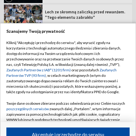
Lech ze skromną zaliczką przed rewanżem.
"Tego elementu zabrakło"
Szanujemy Twoją prywatność
Kliknij "Akceptuję i przechodzę do serwisu", aby wyrazić zgody na
korzystanie z technologii automatycznego śledzenia i zbierania danych,
TVP
dostęp do informacji na Twoim urządzeniu końcowym i ich
Abonament TVP
Regulamin TVP
przechowywanie oraz na przetwarzanie Twoich danych osobowych przez
nas, czyli Telewizję Polską S.A. w likwidacji (zwaną dalej również „TVP”),
Polityka prywatności
Sklep TVP
Zaufanych Partnerów z IAB* (1201 firm)
oraz pozostałych
Zaufanych
Partnerów TVP (93 firm)
, w celach marketingowych (w tym do
Biuro Reklamy
Moje zgody
zautomatyzowanego dopasowania reklam do Twoich zainteresowań i
mierzenia ich skuteczności) i pozostałych, które wskazujemy poniżej, a
Oferta Handlowa
Biuro reklamy
także zgody na udostępnianie przez nas identyfikatora PPID do Google.
Telegazeta ogłoszenia
Kontakt
Twoje dane osobowe zbierane podczas odwiedzania przez Ciebie naszych
Emisja w TVP
poszczególnych serwisów
zwanych dalej „Portalem”, w tym informacje
zapisywane za pomocą technologii takich jak: pliki cookie, sygnalizatory
Kanały
Rada Programowa
WWW lub innych podobnych technologii umożliwiających świadczenie
dopasowanych i bezpiecznych usług, personalizację treści oraz reklam,
Ogłoszenia przetargowe
udostępnianie funkcji mediów społecznościowych oraz analizowanie
©2026 Telewizja Polska Spółka Akcyjna w likwidacji
Akceptuję i przechodzę do serwisu