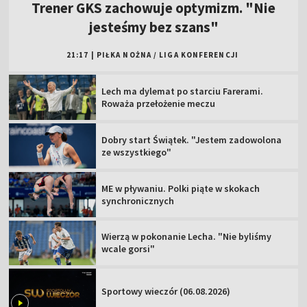
Trener GKS zachowuje optymizm. "Nie
jesteśmy bez szans"
21:17
|
PIŁKA NOŻNA
/
LIGA KONFERENCJI
Lech ma dylemat po starciu Farerami.
Roważa przełożenie meczu
Dobry start Świątek. "Jestem zadowolona
ze wszystkiego"
ME w pływaniu. Polki piąte w skokach
synchronicznych
Wierzą w pokonanie Lecha. "Nie byliśmy
wcale gorsi"
Sportowy wieczór (06.08.2026)