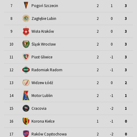
7
Pogoń Szczecin
2
1
3
8
Zagłębie Lubin
2
0
3
9
Wisła Kraków
2
0
3
Śląsk Wrocław
10
2
0
3
11
Piast Gliwice
2
-1
3
12
Radomiak Radom
2
-1
3
13
Widzew Łódź
2
0
2
Motor Lublin
14
2
-1
1
15
Cracovia
2
-2
1
16
Korona Kielce
1
-1
0
17
Raków Częstochowa
2
-2
0