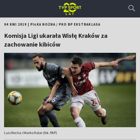
04 KWI 2019
|
PIŁKA NOŻNA
/
PKO BP EKSTRAKLASA
Komisja Ligi ukarała Wisłę Kraków za
zachowanie kibiców
Luis Rocha i Marko Kolar (fot. PAP)