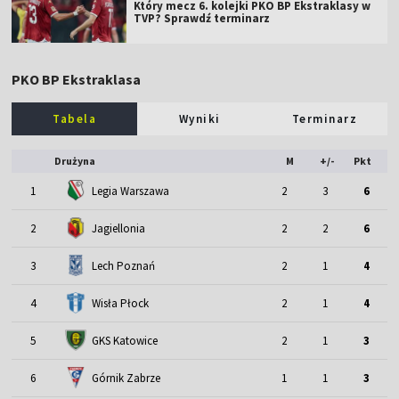
Który mecz 6. kolejki PKO BP Ekstraklasy w
TVP? Sprawdź terminarz
PKO BP Ekstraklasa
Tabela
Wyniki
Terminarz
Drużyna
M
+/-
Pkt
1
Legia Warszawa
2
3
6
2
Jagiellonia
2
2
6
3
Lech Poznań
2
1
4
4
Wisła Płock
2
1
4
5
GKS Katowice
2
1
3
6
Górnik Zabrze
1
1
3