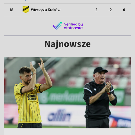
18
Wieczysta Kraków
2
-2
0
Najnowsze