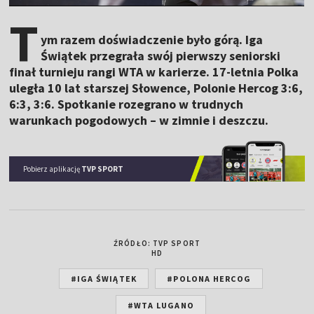
T
ym razem doświadczenie było górą. Iga
Świątek przegrała swój pierwszy seniorski
finał turnieju rangi WTA w karierze. 17-letnia Polka
uległa 10 lat starszej Słowence, Polonie Hercog 3:6,
6:3, 3:6. Spotkanie rozegrano w trudnych
warunkach pogodowych – w zimnie i deszczu.
Pobierz aplikację
TVP SPORT
ŹRÓDŁO: TVP SPORT
HD
#IGA ŚWIĄTEK
#POLONA HERCOG
#WTA LUGANO