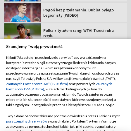
TdP
Rewanż Świątek za Roland Garros. "Jestem
ciekawa, co Iga zmieni"
Szanujemy Twoją prywatność
TVP
Kliknij "Akceptuję i przechodzę do serwisu", aby wyrazić zgody na
korzystanie z technologii automatycznego śledzenia i zbierania danych,
Abonament TVP
Regulamin TVP
dostęp do informacji na Twoim urządzeniu końcowym i ich
Polityka prywatności
Sklep TVP
przechowywanie oraz na przetwarzanie Twoich danych osobowych przez
nas, czyli Telewizję Polską S.A. w likwidacji (zwaną dalej również „TVP”),
Biuro Reklamy
Moje zgody
Zaufanych Partnerów z IAB* (1201 firm)
oraz pozostałych
Zaufanych
Partnerów TVP (93 firm)
, w celach marketingowych (w tym do
Oferta Handlowa
Biuro reklamy
zautomatyzowanego dopasowania reklam do Twoich zainteresowań i
mierzenia ich skuteczności) i pozostałych, które wskazujemy poniżej, a
Telegazeta ogłoszenia
Kontakt
także zgody na udostępnianie przez nas identyfikatora PPID do Google.
Emisja w TVP
Twoje dane osobowe zbierane podczas odwiedzania przez Ciebie naszych
Kanały
Rada Programowa
poszczególnych serwisów
zwanych dalej „Portalem”, w tym informacje
zapisywane za pomocą technologii takich jak: pliki cookie, sygnalizatory
Ogłoszenia przetargowe