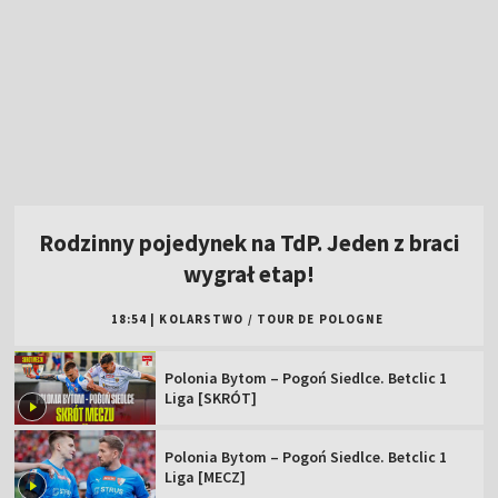
Rodzinny pojedynek na TdP. Jeden z braci
wygrał etap!
18:54
|
KOLARSTWO
/
TOUR DE POLOGNE
Polonia Bytom – Pogoń Siedlce. Betclic 1
Liga [SKRÓT]
Polonia Bytom – Pogoń Siedlce. Betclic 1
Liga [MECZ]
Pogoń bez przełamania. Dublet byłego
Legionisty [WIDEO]
Polka z tytułem rangi WTA! Trzeci rok z
rzędu
Posłuchał rad Rafała Majki i... wygrał etap