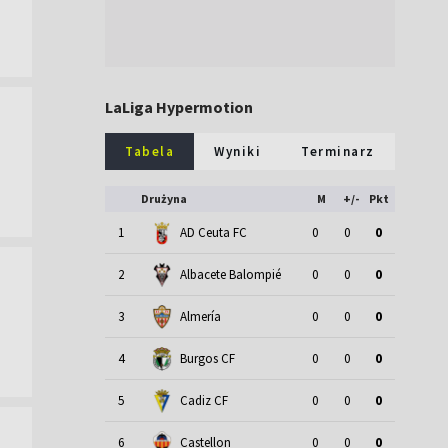
LaLiga Hypermotion
Tabela
Wyniki
Terminarz
Drużyna
M
+/-
Pkt
1
AD Ceuta FC
0
0
0
2
Albacete Balompié
0
0
0
3
Almería
0
0
0
4
Burgos CF
0
0
0
5
Cadiz CF
0
0
0
6
Castellon
0
0
0