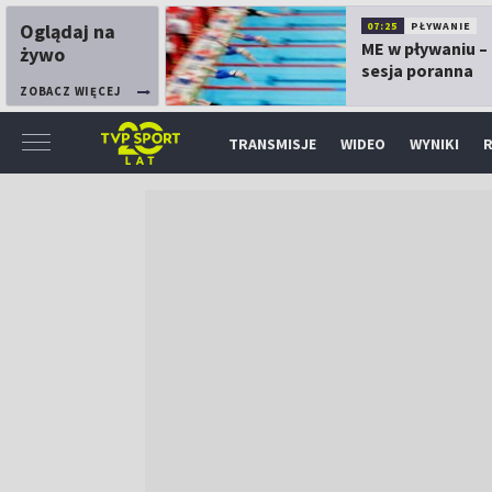
Oglądaj na
07:25
PŁYWANIE
ME w pływaniu – 
żywo
sesja poranna
ZOBACZ WIĘCEJ
TRANSMISJE
WIDEO
WYNIKI
R