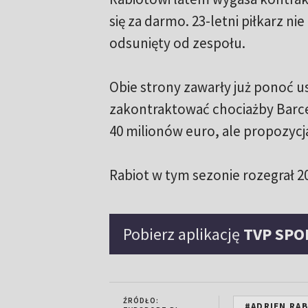
się za darmo. 23-letni piłkarz ni
odsunięty od zespołu.
Obie strony zawarły już ponoć 
zakontraktować chociażby Barce
40 milionów euro, ale propozycj
Rabiot w tym sezonie rozegrał 20
Pobierz aplikację
TVP SPO
ŹRÓDŁO:
#ADRIEN RA