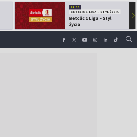
12:00
BETCLIC 1 LIGA – STYL ŻYCIA
▶
Betclic 1 Liga – Styl
życia