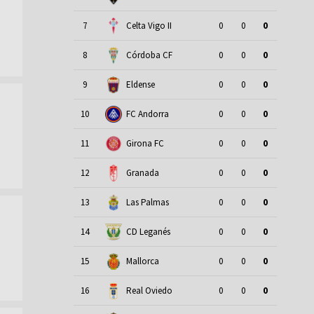
7
Celta Vigo II
0
0
0
8
Córdoba CF
0
0
0
9
Eldense
0
0
0
10
FC Andorra
0
0
0
11
Girona FC
0
0
0
12
Granada
0
0
0
13
Las Palmas
0
0
0
14
CD Leganés
0
0
0
15
Mallorca
0
0
0
16
Real Oviedo
0
0
0