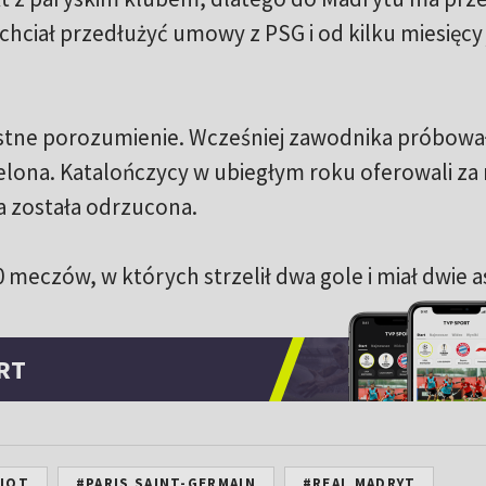
e chciał przedłużyć umowy z PSG i od kilku miesięcy 
ustne porozumienie. Wcześniej zawodnika próbowa
lona. Katalończycy w ubiegłym roku oferowali za 
a została odrzucona.
 meczów, w których strzelił dwa gole i miał dwie a
RT
BIOT
#PARIS SAINT-GERMAIN
#REAL MADRYT