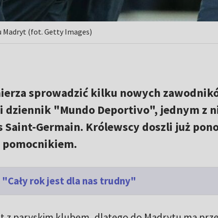
 Madryt (fot. Getty Images)
mierza sprowadzić kilku nowych zawodnik
i dziennik "Mundo Deportivo", jednym z n
s Saint-Germain. Królewscy doszli już pon
m pomocnikiem.
 "Cały rok jest dla nas trudny"
t z paryskim klubem, dlatego do Madrytu ma prze