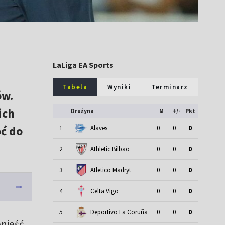
LaLiga EA Sports
Tabela
Wyniki
Terminarz
ów.
ich
Drużyna
M
+/-
Pkt
oć do
1
Alaves
0
0
0
2
Athletic Bilbao
0
0
0
3
Atletico Madryt
0
0
0
4
Celta Vigo
0
0
0
5
Deportivo La Coruña
0
0
0
nieść