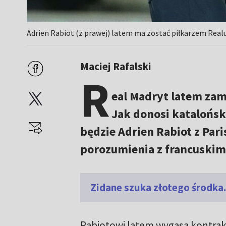
Adrien Rabiot (z prawej) latem ma zostać piłkarzem Realu
Maciej Rafalski
R
eal Madryt latem za
Jak donosi katalońsk
będzie Adrien Rabiot z Pari
porozumienia z francuski
Zidane szuka złotego środka.
Rabiotowi latem wygasa kontrak