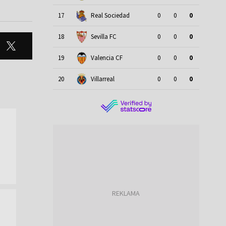
17
Real Sociedad
0
0
0
18
Sevilla FC
0
0
0
19
Valencia CF
0
0
0
20
Villarreal
0
0
0