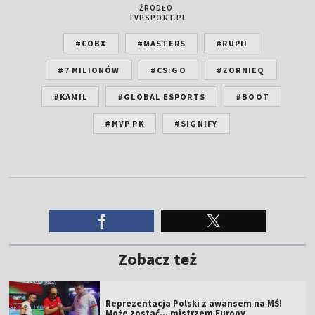
ŹRÓDŁO:
TVPSPORT.PL
#COBX
#MASTERS
#RUPII
#7 MILIONÓW
#CS:GO
#ZORNIEQ
#KAMIL
#GLOBAL ESPORTS
#BOOT
#MVP PK
#SIGNIFY
Zobacz też
Reprezentacja Polski z awansem na MŚ!
Może zostać... mistrzem Europy