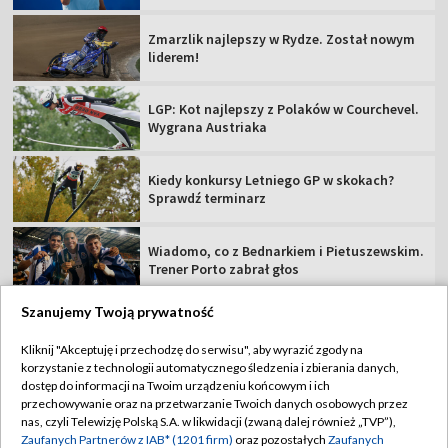
Zmarzlik najlepszy w Rydze. Został nowym
liderem!
LGP: Kot najlepszy z Polaków w Courchevel.
Wygrana Austriaka
Kiedy konkursy Letniego GP w skokach?
Sprawdź terminarz
Wiadomo, co z Bednarkiem i Pietuszewskim.
Trener Porto zabrał głos
Szanujemy Twoją prywatność
Kliknij "Akceptuję i przechodzę do serwisu", aby wyrazić zgody na
korzystanie z technologii automatycznego śledzenia i zbierania danych,
TVP
dostęp do informacji na Twoim urządzeniu końcowym i ich
przechowywanie oraz na przetwarzanie Twoich danych osobowych przez
Abonament TVP
Regulamin TVP
nas, czyli Telewizję Polską S.A. w likwidacji (zwaną dalej również „TVP”),
Polityka prywatności
Sklep TVP
Zaufanych Partnerów z IAB* (1201 firm)
oraz pozostałych
Zaufanych