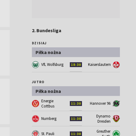
2. Bundesliga
DZISIAJ
Piłka nożna
VfL Wolfsburg
Kaiserslautern
18:30
JUTRO
Piłka nożna
Energie
Hannover 96
11:30
Cottbus
Dynamo
Nurnberg
11:30
Dresden
Greuther
St. Pauli
11:30