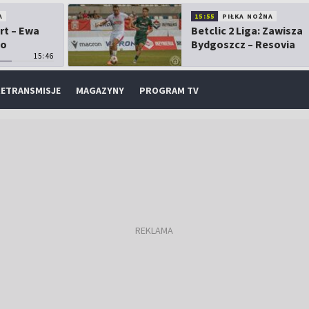
A
15:55
PIŁKA NOŻNA
rt – Ewa
Betclic 2 Liga: Zawisza
 o
Bydgoszcz – Resovia
15:46
ETRANSMISJE
MAGAZYNY
PROGRAM TV