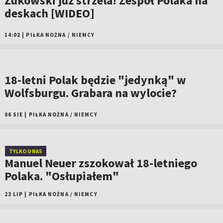
Żukowski już strzela! Zespół Polaka na
deskach [WIDEO]
14:02
|
PIŁKA NOŻNA
/
NIEMCY
18-letni Polak będzie "jedynką" w
Wolfsburgu. Grabara na wylocie?
06 SIE
|
PIŁKA NOŻNA
/
NIEMCY
TYLKO U NAS
Manuel Neuer zszokował 18-letniego
Polaka. "Osłupiałem"
23 LIP
|
PIŁKA NOŻNA
/
NIEMCY