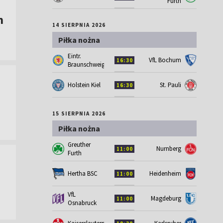
Furth
m
14 SIERPNIA 2026
Piłka nożna
Eintr.
VfL Bochum
16:30
Braunschweig
Holstein Kiel
St. Pauli
16:30
15 SIERPNIA 2026
Piłka nożna
Greuther
Nurnberg
11:00
Furth
Hertha BSC
Heidenheim
11:00
VfL
Magdeburg
11:00
Osnabruck