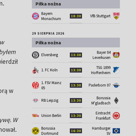
m.
Piłka nożna
Bayern
VfB Stuttgart
18:30
Monachium
29 SIERPNIA 2026
 w
Piłka nożna
 byłem
Bayer 04
Elversberg
13:30
Leverkusen
ierdził
TSG 1899
1. FC Koln
13:30
Hoffenheim
1. FSV Mainz
Paderborn 07
13:30
05
orą w
Borussia
RB Leipzig
13:30
M'gladbach
Eintracht
Union Berlin
13:30
Frankfurt
tywę. W
mował.
Borussia
Hamburger
16:30
Dortmund
SV