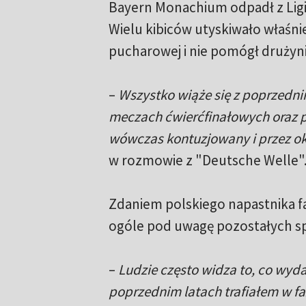
Bayern Monachium odpadł z Lig
Wielu kibiców utyskiwało właśni
pucharowej i nie pomógł drużynie
–
Wszystko wiąże się z poprzedni
meczach ćwierćfinałowych oraz p
wówczas kontuzjowany i przez o
w rozmowie z "Deutsche Welle"
Zdaniem polskiego napastnika fa
ogóle pod uwagę pozostałych s
–
Ludzie często widza to, co wydar
poprzednim latach trafiałem w fa