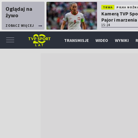
Oglądaj na
TRWA
PIŁKA NOŻN
Kamerą TVP Spo
żywo
Pajor i marzenia
Mundialu
15:24
ZOBACZ WIĘCEJ
TRANSMISJE
WIDEO
WYNIKI
R