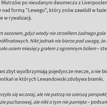
i Mistrzów po nieudanym dwumeczu z Liverpoole
e nad formą "Lewego", który znów zawiódł w fazie
 w rywalizacji.
m sezonem, gdyż wtedy nie strzeliłem żadnego gola
ółfinałowych. Nikt jednak nie bierze pod uwagę, że
koło osiem miesięcy grałem z ogromnym bólem
– stw
.
ni zbyt wyolbrzymiają pojedyncze mecze, a nie bi
potkań w których Lewandowski zdobywa bramki.
zyło się wczoraj, ale nie patrzą na szerszą perspek
zie pucharowej, ale nikt o tym nie pamięta
– podsu